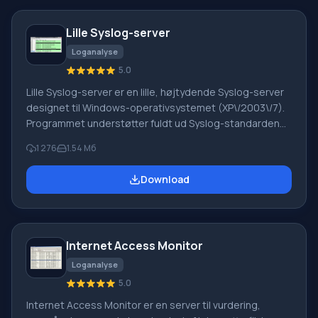
Lille Syslog-server
Loganalyse
5.0
Lille Syslog-server er en lille, højtydende Syslog-server
designet til Windows-operativsystemet (XP\/2003\/7).
Programmet understøtter fuldt ud Syslog-standarden
(RFC 3164), modtager hændelser fra operativsystemer,
1 276
1.54 Мб
firewalls, router switche, modemer osv. Funktioner i Lille
Syslog-server: mulighed for at eksportere hændelser til
Download
TXT-format, gemme alle hændelser på en MySQL-
server, udføre søgning, sortering og filterkonfiguration,
filtrering af unødvendige hændelser, konfigurerbar
Internet Access Monitor
Loganalyse
5.0
Internet Access Monitor er en server til vurdering,