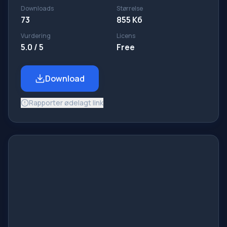
Downloads
Størrelse
73
855 Кб
Vurdering
Licens
5.0 / 5
Free
Download
Rapporter ødelagt link