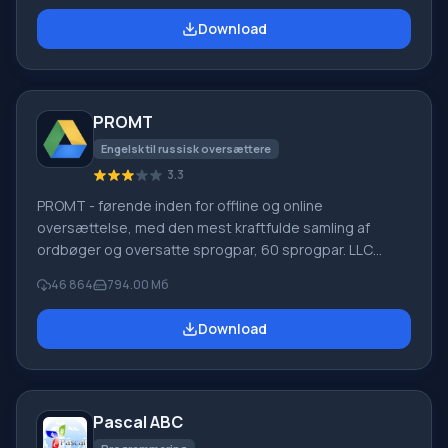
software, mistet på grund af softwarefejl, fuldstændig
Download
tømning af papirkurven, formatering eller sletning af
harddisken. Programmet fungerer effektivt med
forskellige enheder, såsom harddiske, SS
PROMT
Engelsk til russisk oversættere
3.3
PROMT - førende inden for offline og online
oversættelse, med den mest kraftfulde samling af
ordbøger og oversatte sprogpar, 60 sprogpar. LLC
"PROMT" - et førende russisk firma, udvikler af
46 864
794.00 Мб
oversættelsessystemer til private brugere og
virksomheder. PROMT-software giver oversættelse af
Download
enhver tekst ved hjælp af indbyggede ordbøger,
herunder både almindelige og specialiserede termer.
Instruktioner til enhver enhed, i nødvendig software, der
mangler en russisk grænseflade, eller e-mails fra et
Pascal ABC
udenlandsk firma