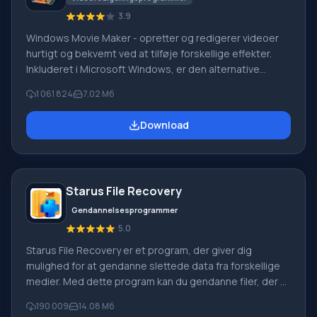
3.9
Windows Movie Maker - opretter og redigerer videoer
hurtigt og bekvemt ved at tilføje forskellige effekter.
Inkluderet i Microsoft Windows, er den alternative
Windows Movie Maker en del af den gratis Windows
1 061 824
7.02 Мб
Live-softwarepakke fra Microsoft. Funktioner i Windows
Movie Maker: Optag video fra forskellige kilder
Download
(videokameraer, mobiltelefoner, digitale videokameraer,
digitale kameraer osv.). Når du opretter videoer i
Windows Movie Maker, kan du tilføje et
baggrundslydspor, bruge mellem
Starus File Recovery
Gendannelsesprogrammer
5.0
Starus File Recovery er et program, der giver dig
mulighed for at gendanne slettede data fra forskellige
medier. Med dette program kan du gendanne filer, der er
mistet på forskellige måder. For eksempel blev de
190 009
14.08 Мб
slettet uden om papirkurven, skjult af ondsindet