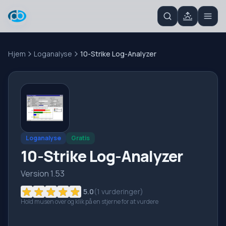
Hjem
Loganalyse
10-Strike Log-Analyzer
Loganalyse
Gratis
10-Strike Log-Analyzer
Version 1.53
5.0
(
1
vurderinger)
Hold musen over og klik på en stjerne for at vurdere