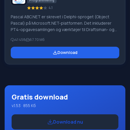
Programmering
4.1
Pascal ABC.NET er skrevet i Delphi-sproget (Object
Pascal) på Microsoft.NET-platformen. Det inkluderer
PT4-opgavesamlingen og værktøjer til Draftsman- og
Robot-udførerne, som bruges i skoleinformatik, når man
41 458
67.70 Мб
lærer programmering. Hovedformålet med Pascal
ABC.NET-programmeringssystemet er at studere og
Download
undervise i moderne programmeringssprog. Funktioner
Dette program er et komplet programmeringssystem,
der bruger Pascal-sproget. Udviklingen foregår på den
velkendte platform Micros
Gratis download
v.1.53 · 855 Кб
Download nu