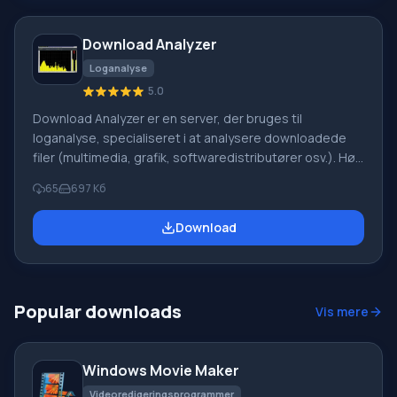
postkasser, hvorfra levering af e-mails til medarbejdere
derefter finder sted
Download Analyzer
Loganalyse
5.0
Download Analyzer er en server, der bruges til
loganalyse, specialiseret i at analysere downloadede
filer (multimedia, grafik, softwaredistributører osv.). Høj
kvalitet siteanalyse opnås gennem et stort sæt af filtre
65
697 Кб
og interaktive rapporter. Dette giver dig mulighed for at
optimere søgesites, hvilket i sidste ende vil føre til
Download
forbedret site synlighed, og lige så vigtigt, vil give
målrettet trafik og øge antallet af downloads. Funktion
af Download Analyzer For calc
Popular downloads
Vis mere
Windows Movie Maker
Videoredigeringsprogrammer