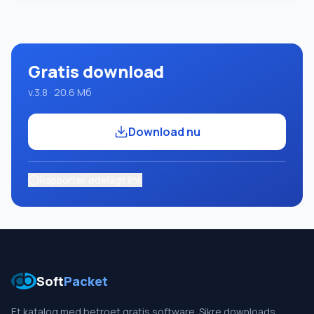
der bruger Pascal-sproget. Udviklingen foregår på den
velkendte platform Micros
Gratis download
v.3.8 · 20.6 Мб
Download nu
Rapporter ødelagt link
Soft
Packet
Et katalog med betroet gratis software. Sikre downloads,