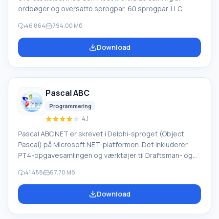
ordbøger og oversatte sprogpar, 60 sprogpar. LLC
"PROMT" - et førende russisk firma, udvikler af
46 864
794.00 Мб
oversættelsessystemer til private brugere og
virksomheder. PROMT-software giver oversættelse af
Download
enhver tekst ved hjælp af indbyggede ordbøger,
herunder både almindelige og specialiserede termer.
Instruktioner til enhver enhed, i nødvendig software, der
mangler en russisk grænseflade, eller e-mails fra et
Pascal ABC
udenlandsk firma
Programmering
4.1
Pascal ABC.NET er skrevet i Delphi-sproget (Object
Pascal) på Microsoft.NET-platformen. Det inkluderer
PT4-opgavesamlingen og værktøjer til Draftsman- og
Robot-udførerne, som bruges i skoleinformatik, når man
41 458
67.70 Мб
lærer programmering. Hovedformålet med Pascal
ABC.NET-programmeringssystemet er at studere og
Download
undervise i moderne programmeringssprog. Funktioner
Dette program er et komplet programmeringssystem,