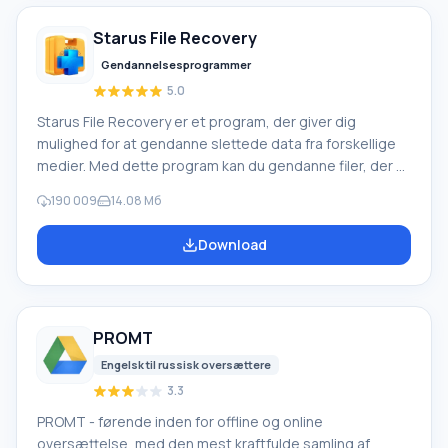
baggrundslydspor, bruge mellem
Starus File Recovery
Gendannelsesprogrammer
5.0
Starus File Recovery er et program, der giver dig
mulighed for at gendanne slettede data fra forskellige
medier. Med dette program kan du gendanne filer, der er
mistet på forskellige måder. For eksempel blev de
190 009
14.08 Мб
slettet uden om papirkurven, skjult af ondsindet
software, mistet på grund af softwarefejl, fuldstændig
Download
tømning af papirkurven, formatering eller sletning af
harddisken. Programmet fungerer effektivt med
forskellige enheder, såsom harddiske, SS
PROMT
Engelsk til russisk oversættere
3.3
PROMT - førende inden for offline og online
oversættelse, med den mest kraftfulde samling af