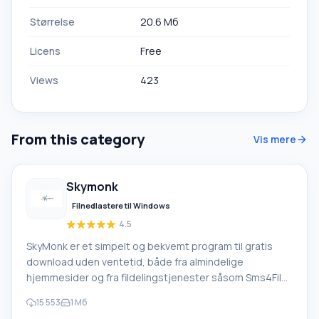
Størrelse
20.6 Мб
Licens
Free
Views
423
From this category
Vis mere
Skymonk
Filnedlastere til Windows
4.5
SkyMonk er et simpelt og bekvemt program til gratis
download uden ventetid, både fra almindelige
hjemmesider og fra fildelingstjenester såsom Sms4File,
Vip-File, Letitbit, Shareflare osv. Ved hjælp af SkyMonk
15 553
1 Мб
2.20 kan du downloade filer og uploade dem til en