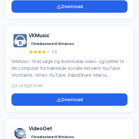
fildelingstjeneste. Programmet understøtter en betalt
Download
downloadtilstand fra fildelingstjenester.
Hovedfunktionalitet af Skymonk Hovedfunktionen i
SkyMonk-programmet er accelereret og forenklet fil
download uden at købe premium-konti eller guld, med
VKMusic
mulighed for at genoptage afbrudte forbindelser. Uden
problemer, fa
Filnedlastere til Windows
3.8
VKMusic - til at søge og downloade video- og lydfiler til
din computer fra mærkede sociale netværk YouTube,
VKontakte, Vimeo, RuTube, RapidShare, Mail.ru,
DepositFiles, Uploading.Com. Videodownloads
5 483
3.10 Мб
understøttes på sider som smotri.com, intv.ru,
video.google.com, video.bigmir.net, a1tv.ru, tnt-tv.ru og
Download
andre. Fordele: Yderligere søgning i en interaktiv
tegneseriedatabase (3000+ sovjetiske, 400+
udenlandske tegneserieserier; 140+ Anime-serier) i flv-
og avi-format. Praktisk WinAmp musik online-afspiller,
VideoGet
med support
Filnedlastere til Windows