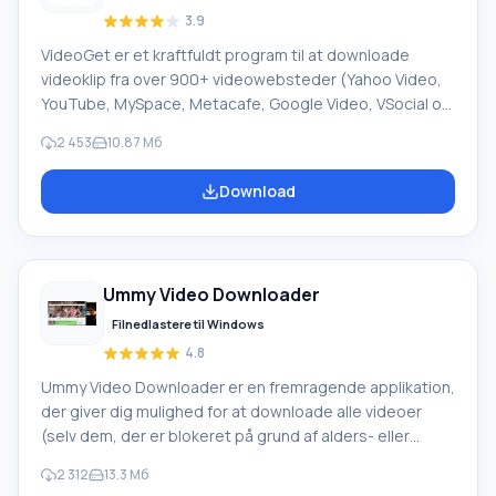
3.9
VideoGet er et kraftfuldt program til at downloade
videoklip fra over 900+ videowebsteder (Yahoo Video,
YouTube, MySpace, Metacafe, Google Video, VSocial og
mange andre) med mulighed for at konvertere dem til
2 453
10.87 Mб
forskellige formater til afspilning på en videoafspiller,
computer eller mobiltelefon. Funktioner På trods af
Download
overfloden af downloader-programmer fra forskellige
tjenester er ikke alle i stand til hurtig og stabil drift.
VideoGet har en et-klik download-funktion; ved at klikke
på den tilsvarende knap ved siden af videoen starter
Ummy Video Downloader
downloaden automatisk.
Filnedlastere til Windows
4.8
Ummy Video Downloader er en fremragende applikation,
der giver dig mulighed for at downloade alle videoer
(selv dem, der er blokeret på grund af alders- eller
regionsbegrænsninger) fra den mest populære
2 312
13.3 Мб
videohosting-side YouTube. Du kan downloade enten