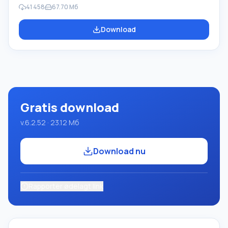
Robot-udførerne, som bruges i skoleinformatik, når man
41 458
67.70 Мб
lærer programmering. Hovedformålet med Pascal
ABC.NET-programmeringssystemet er at studere og
Download
undervise i moderne programmeringssprog. Funktioner
Dette program er et komplet programmeringssystem,
der bruger Pascal-sproget. Udviklingen foregår på den
velkendte platform Micros
Gratis download
v.6.2.52 · 23.12 Мб
Download nu
Rapporter ødelagt link