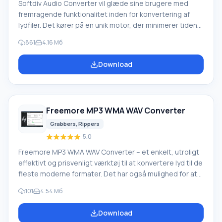
Softdiv Audio Converter vil glæde sine brugere med
fremragende funktionalitet inden for konvertering af
lydfiler. Det kører på en unik motor, der minimerer tiden
brugt på sådanne operationer. Samtidig forbliver
861
4.16 Мб
kvalitetsniveauet maksimalt! Softdiv Audio Converter
tilbyder understøttelse af et stort antal af de mest
Download
populære formater, en indbygget afspiller og
muligheden for manuelt at redigere tags. Derudover
giver det dig mulighed for at brænde lyd-cd'er til
afspilning på en ekstern enhed.
Freemore MP3 WMA WAV Converter
Grabbers, Rippers
5.0
Freemore MP3 WMA WAV Converter – et enkelt, utroligt
effektivt og prisvenligt værktøj til at konvertere lyd til de
fleste moderne formater. Det har også mulighed for at
udtrække lyd fra video. Det resulterende spor mister
101
4.54 Мб
ikke kvalitet og kan med succes bruges til forskellige
formål i fremtiden. Dette program vil hjælpe dig med for
Download
evigt at glemme problemet med uoverensstemmende