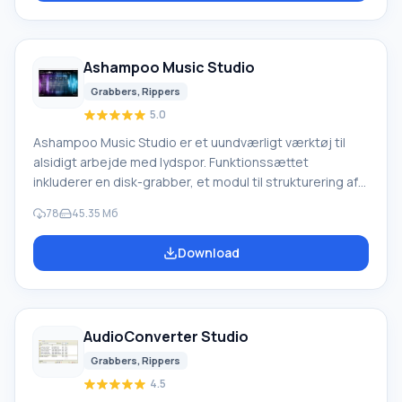
lydfilindstillinger i forhold til en bestemt afspiller eller
multimedieenhed. Brugen af flerkerneprocessorer
udvider funktionaliteten.
Ashampoo Music Studio
Grabbers, Rippers
5.0
Ashampoo Music Studio er et uundværligt værktøj til
alsidigt arbejde med lydspor. Funktionssættet
inkluderer en disk-grabber, et modul til strukturering af
musiksamlinger, muligheden for at optage Blu-ray, CD og
78
45.35 Мб
DVD, samt support til lydoptagelse, gendannelse af
beskadigede dokumenter og en editor. Selv en
Download
nybegynder kan hurtigt og effektivt digitalisere, arkivere
og organisere yndlingssange. For bekvem søgning og
betjening kan tags nemt ændres, covers indlæses og
andet
AudioConverter Studio
Grabbers, Rippers
4.5