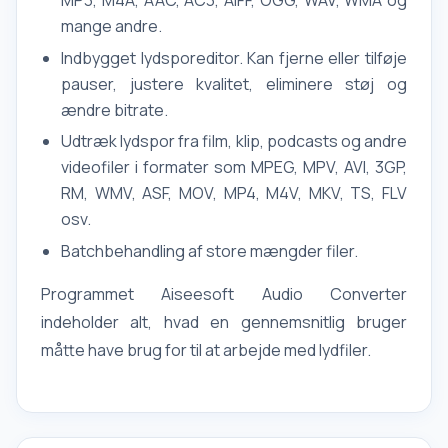
MP3, M4A, AAC, AC3, AIFF, OGG, WAV, WMA og
mange andre.
Indbygget lydsporeditor. Kan fjerne eller tilføje
pauser, justere kvalitet, eliminere støj og
ændre bitrate.
Udtræk lydspor fra film, klip, podcasts og andre
videofiler i formater som MPEG, MPV, AVI, 3GP,
RM, WMV, ASF, MOV, MP4, M4V, MKV, TS, FLV
osv.
Batchbehandling af store mængder filer.
Programmet Aiseesoft Audio Converter
indeholder alt, hvad en gennemsnitlig bruger
måtte have brug for til at arbejde med lydfiler.