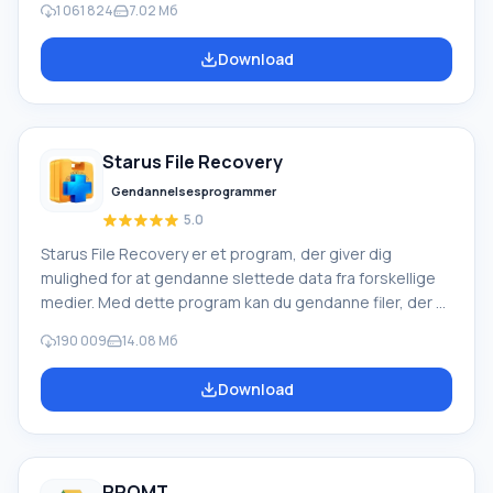
1 061 824
7.02 Мб
Live-softwarepakke fra Microsoft. Funktioner i Windows
Movie Maker: Optag video fra forskellige kilder
Download
(videokameraer, mobiltelefoner, digitale videokameraer,
digitale kameraer osv.). Når du opretter videoer i
Windows Movie Maker, kan du tilføje et
baggrundslydspor, bruge mellem
Starus File Recovery
Gendannelsesprogrammer
5.0
Starus File Recovery er et program, der giver dig
mulighed for at gendanne slettede data fra forskellige
medier. Med dette program kan du gendanne filer, der er
mistet på forskellige måder. For eksempel blev de
190 009
14.08 Мб
slettet uden om papirkurven, skjult af ondsindet
software, mistet på grund af softwarefejl, fuldstændig
Download
tømning af papirkurven, formatering eller sletning af
harddisken. Programmet fungerer effektivt med
forskellige enheder, såsom harddiske, SS
PROMT