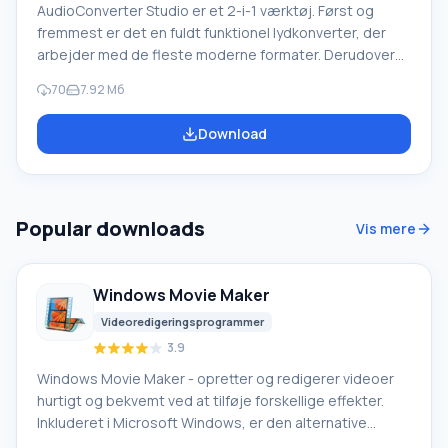
AudioConverter Studio er et 2-i-1 værktøj. Først og
fremmest er det en fuldt funktionel lydkonverter, der
arbejder med de fleste moderne formater. Derudover
er det en fremragende audio CD-ripper med høj
70
7.92 Мб
ydeevne og enestående kvalitet. Dette værktøj er
designet til uerfarne brugere, der hurtigt vil fuldføre en
Download
opgave uden at dykke ned i detaljerne. Dette lettes af
færdige indstillingssæt og et minimum af nødvendige
handlinger. Funktioner i AudioConverter Studio Conve
Popular downloads
Vis mere
Windows Movie Maker
Videoredigeringsprogrammer
3.9
Windows Movie Maker - opretter og redigerer videoer
hurtigt og bekvemt ved at tilføje forskellige effekter.
Inkluderet i Microsoft Windows, er den alternative
Windows Movie Maker en del af den gratis Windows