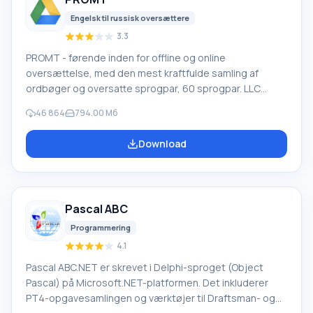
Engelsk til russisk oversættere
3.3
PROMT - førende inden for offline og online
oversættelse, med den mest kraftfulde samling af
ordbøger og oversatte sprogpar, 60 sprogpar. LLC
"PROMT" - et førende russisk firma, udvikler af
46 864
794.00 Мб
oversættelsessystemer til private brugere og
virksomheder. PROMT-software giver oversættelse af
Download
enhver tekst ved hjælp af indbyggede ordbøger,
herunder både almindelige og specialiserede termer.
Instruktioner til enhver enhed, i nødvendig software, der
mangler en russisk grænseflade, eller e-mails fra et
Pascal ABC
udenlandsk firma
Programmering
4.1
Pascal ABC.NET er skrevet i Delphi-sproget (Object
Pascal) på Microsoft.NET-platformen. Det inkluderer
PT4-opgavesamlingen og værktøjer til Draftsman- og