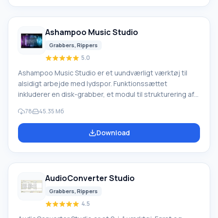
lydfilindstillinger i forhold til en bestemt afspiller eller
multimedieenhed. Brugen af flerkerneprocessorer
udvider funktionaliteten.
Ashampoo Music Studio
Grabbers, Rippers
5.0
Ashampoo Music Studio er et uundværligt værktøj til
alsidigt arbejde med lydspor. Funktionssættet
inkluderer en disk-grabber, et modul til strukturering af
musiksamlinger, muligheden for at optage Blu-ray, CD og
78
45.35 Мб
DVD, samt support til lydoptagelse, gendannelse af
beskadigede dokumenter og en editor. Selv en
Download
nybegynder kan hurtigt og effektivt digitalisere, arkivere
og organisere yndlingssange. For bekvem søgning og
betjening kan tags nemt ændres, covers indlæses og
andet
AudioConverter Studio
Grabbers, Rippers
4.5