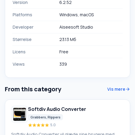
Version
6.2.52
Platforms
Windows, macOS
Developer
Aiseesoft Studio
Størrelse
23.13 Мб
Licens
Free
Views
339
From this category
Vis mere
Softdiv Audio Converter
Grabbers, Rippers
5.0
Softdiv Audio Converter vil glæde sine brugere med