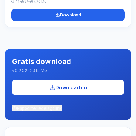
41 458
67.70 Мб
lærer programmering. Hovedformålet med Pascal
ABC.NET-programmeringssystemet er at studere og
Download
undervise i moderne programmeringssprog. Funktioner
Dette program er et komplet programmeringssystem,
der bruger Pascal-sproget. Udviklingen foregår på den
velkendte platform Micros
Gratis download
v.6.2.52 · 23.13 Мб
Download nu
Rapporter ødelagt link