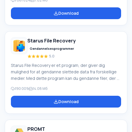
1 061 824
7.02 Мб
Live-softwarepakke fra Microsoft. Funktioner i Windows
Movie Maker: Optag video fra forskellige kilder
Download
(videokameraer, mobiltelefoner, digitale videokameraer,
digitale kameraer osv.). Når du opretter videoer i
Windows Movie Maker, kan du tilføje et
baggrundslydspor, bruge mellem
Starus File Recovery
Gendannelsesprogrammer
5.0
Starus File Recovery er et program, der giver dig
mulighed for at gendanne slettede data fra forskellige
medier. Med dette program kan du gendanne filer, der er
mistet på forskellige måder. For eksempel blev de
190 009
14.08 Мб
slettet uden om papirkurven, skjult af ondsindet
software, mistet på grund af softwarefejl, fuldstændig
Download
tømning af papirkurven, formatering eller sletning af
harddisken. Programmet fungerer effektivt med
forskellige enheder, såsom harddiske, SS
PROMT