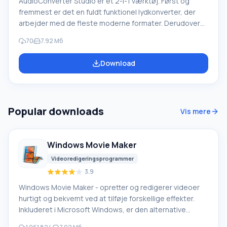
AudioConverter Studio er et 2-i-1 værktøj. Først og
fremmest er det en fuldt funktionel lydkonverter, der
arbejder med de fleste moderne formater. Derudover
er det en fremragende audio CD-ripper med høj
70
7.92 Мб
ydeevne og enestående kvalitet. Dette værktøj er
designet til uerfarne brugere, der hurtigt vil fuldføre en
Download
opgave uden at dykke ned i detaljerne. Dette lettes af
færdige indstillingssæt og et minimum af nødvendige
handlinger. Funktioner i AudioConverter Studio Conve
Popular downloads
Vis mere
Windows Movie Maker
Videoredigeringsprogrammer
3.9
Windows Movie Maker - opretter og redigerer videoer
hurtigt og bekvemt ved at tilføje forskellige effekter.
Inkluderet i Microsoft Windows, er den alternative
Windows Movie Maker en del af den gratis Windows