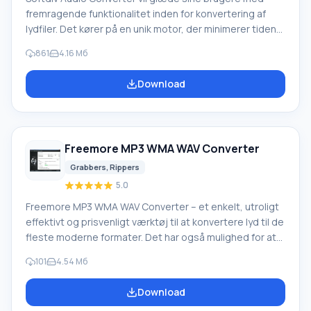
fremragende funktionalitet inden for konvertering af
lydfiler. Det kører på en unik motor, der minimerer tiden
brugt på sådanne operationer. Samtidig forbliver
861
4.16 Мб
kvalitetsniveauet maksimalt! Softdiv Audio Converter
tilbyder understøttelse af et stort antal af de mest
Download
populære formater, en indbygget afspiller og
muligheden for manuelt at redigere tags. Derudover
giver det dig mulighed for at brænde lyd-cd'er til
afspilning på en ekstern enhed.
Freemore MP3 WMA WAV Converter
Grabbers, Rippers
5.0
Freemore MP3 WMA WAV Converter – et enkelt, utroligt
effektivt og prisvenligt værktøj til at konvertere lyd til de
fleste moderne formater. Det har også mulighed for at
udtrække lyd fra video. Det resulterende spor mister
101
4.54 Мб
ikke kvalitet og kan med succes bruges til forskellige
formål i fremtiden. Dette program vil hjælpe dig med for
Download
evigt at glemme problemet med uoverensstemmende