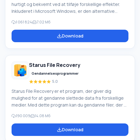
hurtigt og bekvemt ved at tilføje forskellige effekter.
Inkluderet i Microsoft Windows, er den alternative
Windows Movie Maker en del af den gratis Windows
1 061 824
7.02 Мб
Live-softwarepakke fra Microsoft. Funktioner i Windows
Movie Maker: Optag video fra forskellige kilder
Download
(videokameraer, mobiltelefoner, digitale videokameraer,
digitale kameraer osv.). Når du opretter videoer i
Windows Movie Maker, kan du tilføje et
baggrundslydspor, bruge mellem
Starus File Recovery
Gendannelsesprogrammer
5.0
Starus File Recovery er et program, der giver dig
mulighed for at gendanne slettede data fra forskellige
medier. Med dette program kan du gendanne filer, der er
mistet på forskellige måder. For eksempel blev de
190 009
14.08 Мб
slettet uden om papirkurven, skjult af ondsindet
software, mistet på grund af softwarefejl, fuldstændig
Download
tømning af papirkurven, formatering eller sletning af
harddisken. Programmet fungerer effektivt med