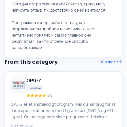
Сегодня с утра скачал AMMYY Admin, сразу могу
написать отзыв, т.к. достаточно с ней наигрался!
Программка супер, работает на ура, с
подключением проблем не возникло - все
интуитивно понятно и самое главное она
бесплатная, за что отдельное спасибо
разработчикам!
From this category
Vis mere
GPU-Z
Ledelse
5.0
GPU-Z er et anstændigt program, hvis du har brug for at
finde specifikationerne for dit grafikkort (NVIDIA og ATI
typer). Grundlæggende viser programmet tekniske
data, så brugeren bør have en vis baggrundsviden på
331
1.6 Мб