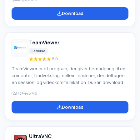
området, eller også arbejde med søgemaskiner. Det,
der taler til klientens fordel, er tilstedeværelsen af en
Download
ekstremt enkel grænseflade uden ekstra muligheder og
kommandolinjer, samt programmets lille størrelse (kun
500 kb). Ofte ydeevneindikatorerne for intern comp
TeamViewer
Ledelse
5.0
TeamViewer er et program, der giver fjernadgang til en
computer, filudveksling mellem maskiner, der deltager i
en session, og videokommunikation. Du kan downloade
den gratis applikation på en enhed, der kører Windows,
173
46 Мб
Linux, iOS, Android og Mac OS. Har du nogensinde haft
brug for at få adgang til din pc uden at være fysisk til
Download
stede? Eller at tilkalde en webmaster til dit hjem, hvis du
havde brug for hjælp med computerproblemer? Siden
2005 (det var dengang, udgivelsen af denne app
UltraVNC