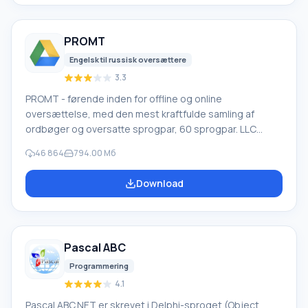
forskellige enheder, såsom harddiske, SS
PROMT
Engelsk til russisk oversættere
3.3
PROMT - førende inden for offline og online
oversættelse, med den mest kraftfulde samling af
ordbøger og oversatte sprogpar, 60 sprogpar. LLC
"PROMT" - et førende russisk firma, udvikler af
46 864
794.00 Мб
oversættelsessystemer til private brugere og
virksomheder. PROMT-software giver oversættelse af
Download
enhver tekst ved hjælp af indbyggede ordbøger,
herunder både almindelige og specialiserede termer.
Instruktioner til enhver enhed, i nødvendig software, der
mangler en russisk grænseflade, eller e-mails fra et
Pascal ABC
udenlandsk firma
Programmering
4.1
Pascal ABC.NET er skrevet i Delphi-sproget (Object