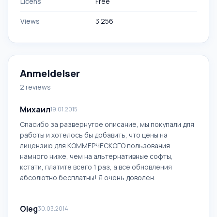
Licens
Free
Views
3 256
Anmeldelser
2 reviews
Михаил
19.01.2015
Спасибо за развернутое описание, мы покупали для
работы и хотелось бы добавить, что цены на
лицензию для КОММЕРЧЕСКОГО пользования
намного ниже, чем на альтернативные софты,
кстати, платите всего 1 раз, а все обновления
абсолютно бесплатны! Я очень доволен.
Oleg
30.03.2014