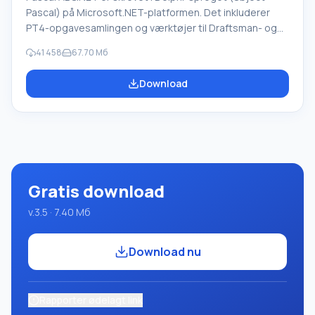
Pascal) på Microsoft.NET-platformen. Det inkluderer
PT4-opgavesamlingen og værktøjer til Draftsman- og
Robot-udførerne, som bruges i skoleinformatik, når man
41 458
67.70 Мб
lærer programmering. Hovedformålet med Pascal
ABC.NET-programmeringssystemet er at studere og
Download
undervise i moderne programmeringssprog. Funktioner
Dette program er et komplet programmeringssystem,
der bruger Pascal-sproget. Udviklingen foregår på den
velkendte platform Micros
Gratis download
v.3.5 · 7.40 Мб
Download nu
Rapporter ødelagt link