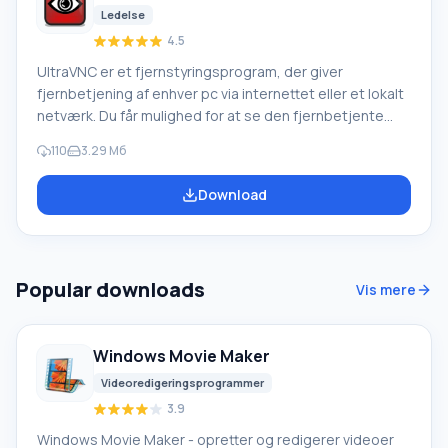
Ledelse
4.5
UltraVNC er et fjernstyringsprogram, der giver
fjernbetjening af enhver pc via internettet eller et lokalt
netværk. Du får mulighed for at se den fjernbetjente
pc's skærm på din skærm. Dette program giver dig
110
3.29 Mб
mulighed for at bruge dit tastatur og din mus til at styre
den fjernbetjente computer. Det betyder, at du kan
Download
arbejde på den, som om du sad lige foran den. Du får
hurtig adgang til klient-pc'er, uanset hvor de befinder
sig. Hvis dine klienter pol
Popular downloads
Vis mere
Windows Movie Maker
Videoredigeringsprogrammer
3.9
Windows Movie Maker - opretter og redigerer videoer