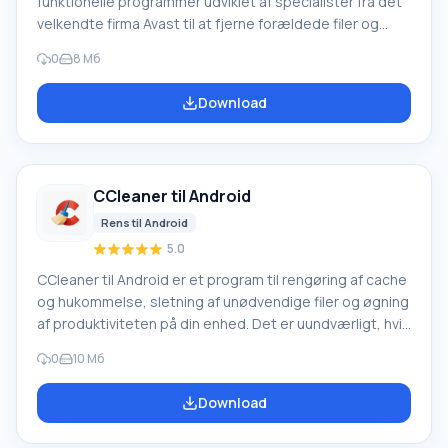
funktionelle programmer udviklet af specialister fra det
velkendte firma Avast til at fjerne forældede filer og
dem, der ikke længere bruges, cache-
0
8 Мб
hukommelsesindhold og billedminiaturer for at frigøre
plads i enhedens hukommelse. Programmets funktioner
Download
Når man beslutter sig for at downloade Avast Cleanup
på Android, kan brugeren regne med følgende
funktioner i dette program: Hjælp i processen med at
tune sin enhed til maksimal ydeevne i gang.
CCleaner til Android
Rens til Android
5.0
CCleaner til Android er et program til rengøring af cache
og hukommelse, sletning af unødvendige filer og øgning
af produktiviteten på din enhed. Det er uundværligt, hvis
du vil forbedre ydeevnen på din smartphone eller tablet.
0
10 Мб
Du kan downloade CCleaner til Android fra den officielle
Google Play-butik. Hvad «kan» programmet? CCleaner
Download
giver dig mulighed for at frigøre plads på din telefon ved
at fjerne forældede eller unødvendige programmer og