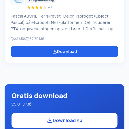
4.1
Pascal ABC.NET er skrevet i Delphi-sproget (Object
Pascal) på Microsoft.NET-platformen. Det inkluderer
PT4-opgavesamlingen og værktøjer til Draftsman- og
Robot-udførerne, som bruges i skoleinformatik, når man
41 458
67.70 Мб
lærer programmering. Hovedformålet med Pascal
ABC.NET-programmeringssystemet er at studere og
Download
undervise i moderne programmeringssprog. Funktioner
Dette program er et komplet programmeringssystem,
der bruger Pascal-sproget. Udviklingen foregår på den
velkendte platform Micros
Gratis download
v.5.0 · 8 Мб
Download nu