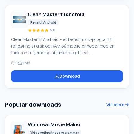
filer (logs, cache, tekstbeskeder, opkaldslog og andet
«skrammel»). Bruger
Clean Master til Android
Rens til Android
5.0
Clean Master til Android – et benchmark-program til
rengøring af disk og RAM på mobile enheder med en
funktion til fjernelse af junk med ét tryk.
Programfunktionalitet Hvis din telefon halter, eller du har
0
9 Мб
mistanke om, at der er en stor mængde junkfiler på den,
anbefaler vi at downloade Clean Master på Android, da
Download
dette program vil befri din smartphone for junkfiler på
bogstaveligt talt to klik. Programmet vil rydde cache,
historik for forskellige programmer, fjerne restfiler og
dubletter af eventuelle dokumenter, og det vil også
Popular downloads
Vis mere
finde spor af funct
Windows Movie Maker
Videoredigeringsprogrammer