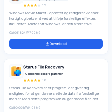
3.9
Windows Movie Maker - opretter og redigerer videoer
hurtigt og bekvemt ved at tilføje forskellige effekter.
Inkluderet i Microsoft Windows, er den alternative
Windows Movie Maker en del af den gratis Windows
1 061 824
7.02 Мб
Live-softwarepakke fra Microsoft. Funktioner i Windows
Movie Maker: Optag video fra forskellige kilder
Download
(videokameraer, mobiltelefoner, digitale videokameraer,
digitale kameraer osv.). Når du opretter videoer i
Windows Movie Maker, kan du tilføje et
baggrundslydspor, bruge mellem
Starus File Recovery
Gendannelsesprogrammer
5.0
Starus File Recovery er et program, der giver dig
mulighed for at gendanne slettede data fra forskellige
medier. Med dette program kan du gendanne filer, der er
mistet på forskellige måder. For eksempel blev de
190 009
14.08 Мб
slettet uden om papirkurven, skjult af ondsindet