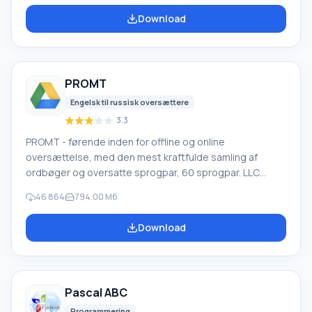
software, mistet på grund af softwarefejl, fuldstændig
Download
tømning af papirkurven, formatering eller sletning af
harddisken. Programmet fungerer effektivt med
forskellige enheder, såsom harddiske, SS
PROMT
Engelsk til russisk oversættere
3.3
PROMT - førende inden for offline og online
oversættelse, med den mest kraftfulde samling af
ordbøger og oversatte sprogpar, 60 sprogpar. LLC
"PROMT" - et førende russisk firma, udvikler af
46 864
794.00 Мб
oversættelsessystemer til private brugere og
virksomheder. PROMT-software giver oversættelse af
Download
enhver tekst ved hjælp af indbyggede ordbøger,
herunder både almindelige og specialiserede termer.
Instruktioner til enhver enhed, i nødvendig software, der
mangler en russisk grænseflade, eller e-mails fra et
Pascal ABC
udenlandsk firma
Programmering