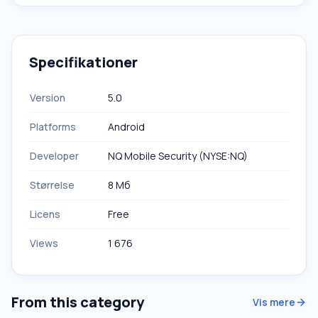
Specifikationer
Version
5.0
Platforms
Android
Developer
NQ Mobile Security (NYSE:NQ)
Størrelse
8 Мб
Licens
Free
Views
1 676
From this category
Vis mere