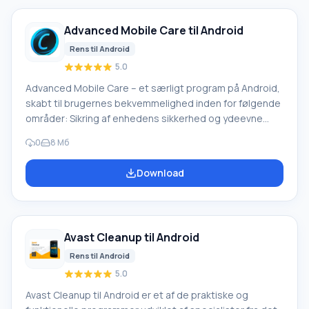
Advanced Mobile Care til Android
Rens til Android
5.0
Advanced Mobile Care – et særligt program på Android,
skabt til brugernes bekvemmelighed inden for følgende
områder: Sikring af enhedens sikkerhed og ydeevne
Beskyttelse af enheden mod virusangreb gennem
0
8 Мб
arbejdet med et kraftfuldt antivirusprogram Skanning af
alle nødvendige filer med ét klik Mulighed for at rense
Download
hukommelse, cache og slette unødvendige filer
Programbeskrivelse Hvis du beslutter dig for at
downloade Advanced Mobile Care på Android, skal du
først finde ud af, hvilke funktioner det har
Avast Cleanup til Android
Rens til Android
5.0
Avast Cleanup til Android er et af de praktiske og