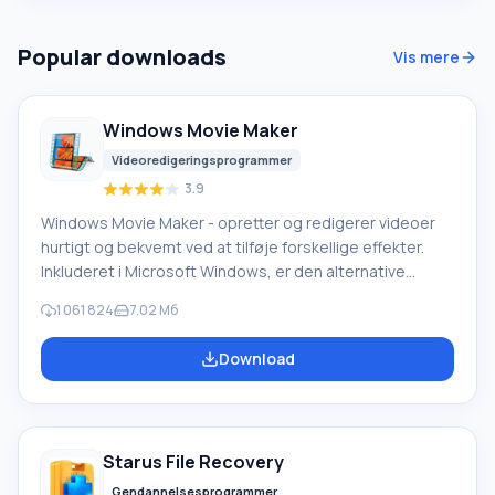
automatisk tilstand vælger du blot typen af
internetforbindelse
Popular downloads
Vis mere
Windows Movie Maker
Videoredigeringsprogrammer
3.9
Windows Movie Maker - opretter og redigerer videoer
hurtigt og bekvemt ved at tilføje forskellige effekter.
Inkluderet i Microsoft Windows, er den alternative
Windows Movie Maker en del af den gratis Windows
1 061 824
7.02 Мб
Live-softwarepakke fra Microsoft. Funktioner i Windows
Movie Maker: Optag video fra forskellige kilder
Download
(videokameraer, mobiltelefoner, digitale videokameraer,
digitale kameraer osv.). Når du opretter videoer i
Windows Movie Maker, kan du tilføje et
baggrundslydspor, bruge mellem
Starus File Recovery
Gendannelsesprogrammer