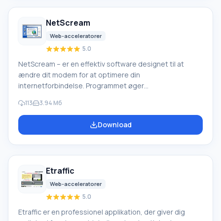
øjeblikkeligt siden, komprimerer billeder og scripts og
sender dem til din browser.
NetScream
Web-acceleratorer
5.0
NetScream – er en effektiv software designet til at
ændre dit modem for at optimere din
internetforbindelse. Programmet øger
filoverførselshastighed for download og upload, samt
113
3.94 Мб
eliminerer muligheden for afbrydelser i
internetforbindelsen. For at øge ydeevnen foretager
Download
applikationen ændringer i registreringsdatabasen og
systemfiler. Det er ret nemt at bruge med en behagelig
og bekvem grænseflade. Understøtter kabel- og
satellitmodemmer, DSL-modemmer, ADSL osv.
Etraffic
Funktioner i NetScream
Web-acceleratorer
5.0
Etraffic er en professionel applikation, der giver dig