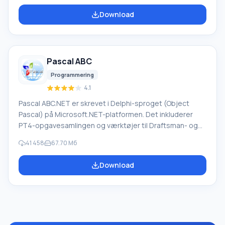
virksomheder. PROMT-software giver oversættelse af
Download
enhver tekst ved hjælp af indbyggede ordbøger,
herunder både almindelige og specialiserede termer.
Instruktioner til enhver enhed, i nødvendig software, der
mangler en russisk grænseflade, eller e-mails fra et
Pascal ABC
udenlandsk firma
Programmering
4.1
Pascal ABC.NET er skrevet i Delphi-sproget (Object
Pascal) på Microsoft.NET-platformen. Det inkluderer
PT4-opgavesamlingen og værktøjer til Draftsman- og
Robot-udførerne, som bruges i skoleinformatik, når man
41 458
67.70 Мб
lærer programmering. Hovedformålet med Pascal
ABC.NET-programmeringssystemet er at studere og
Download
undervise i moderne programmeringssprog. Funktioner
Dette program er et komplet programmeringssystem,
der bruger Pascal-sproget. Udviklingen foregår på den
velkendte platform Micros