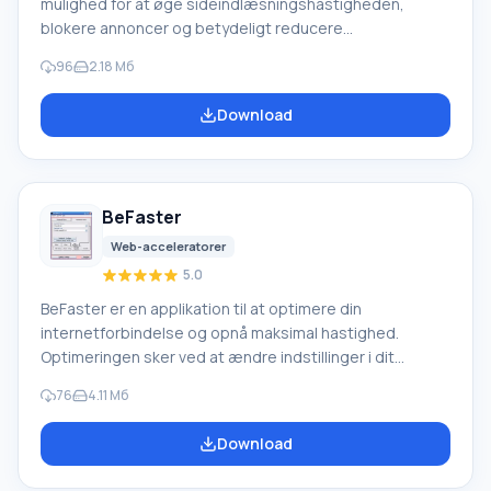
mulighed for at øge sideindlæsningshastigheden,
blokere annoncer og betydeligt reducere
trafikforbruget (indgående og udgående). Ved at bruge
96
2.18 Мб
denne applikation vil dine netværksomkostninger blive
betydeligt reduceret. Programmet vil være mest nyttigt
Download
for dem, der ikke har ubegrænset trafik og betaler for
det afhængigt af det forbrugte volumen. Du kan
reducere trafikvolumen med op til 80%. Funktion ved
Etraffic. Når programmet kører, ændres kvaliteten.
BeFaster
Web-acceleratorer
5.0
BeFaster er en applikation til at optimere din
internetforbindelse og opnå maksimal hastighed.
Optimeringen sker ved at ændre indstillinger i dit
operativsystem. Den fungerer med forbindelser som
76
4.11 Мб
dial-up, LAN, xDSL, ISDN, AOL, Opera, IE og Symantec
PcAnyWhere. Programmet kan starte
Download
optimeringsprocessen både i automatisk tilstand og
manuelt. Funktioner i BeFaster For at arbejde i