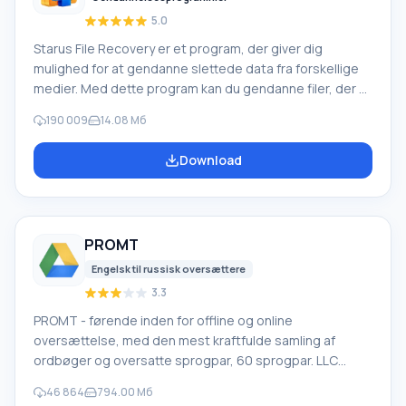
5.0
Starus File Recovery er et program, der giver dig
mulighed for at gendanne slettede data fra forskellige
medier. Med dette program kan du gendanne filer, der er
mistet på forskellige måder. For eksempel blev de
190 009
14.08 Мб
slettet uden om papirkurven, skjult af ondsindet
software, mistet på grund af softwarefejl, fuldstændig
Download
tømning af papirkurven, formatering eller sletning af
harddisken. Programmet fungerer effektivt med
forskellige enheder, såsom harddiske, SS
PROMT
Engelsk til russisk oversættere
3.3
PROMT - førende inden for offline og online
oversættelse, med den mest kraftfulde samling af
ordbøger og oversatte sprogpar, 60 sprogpar. LLC
"PROMT" - et førende russisk firma, udvikler af
46 864
794.00 Мб
oversættelsessystemer til private brugere og