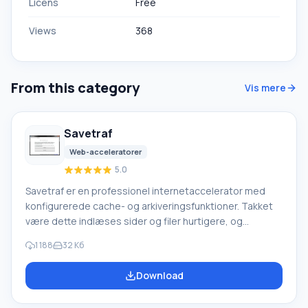
Licens
Free
Views
368
From this category
Vis mere
Savetraf
Web-acceleratorer
5.0
Savetraf er en professionel internetaccelerator med
konfigurerede cache- og arkiveringsfunktioner. Takket
være dette indlæses sider og filer hurtigere, og
trafikken reduceres (ved at komprimere billeder i PNG-,
1 188
32 Кб
GIF- og JPEG-formater samt HTML- og CSS-kode) og de
tilhørende omkostninger. Applikationen er en slags
Download
mellemmand mellem din computer og den besøgte
hjemmeside. Funktioner i Savetraf: Den indlæser