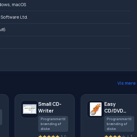
dows, macOS
 Software Ltd.
 Мб
e
Vis mere
Small CD-
Easy
Writer
CD/DVD
Recorder
Programmer til
Programmer til
brænding af
brænding af
diske
diske
5.0
4.3