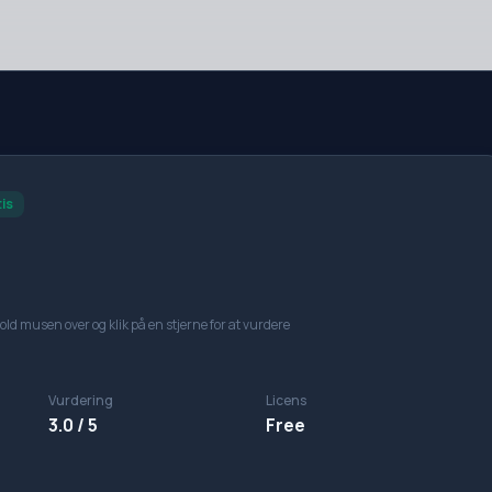
is
old musen over og klik på en stjerne for at vurdere
Vurdering
Licens
3.0 / 5
Free