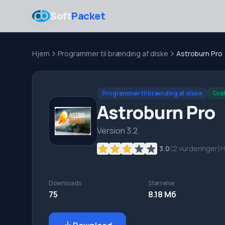
Soft
Packet
Hjem
Programmer til brænding af diske
Astroburn Pro
Programmer til brænding af diske
Grat
Astroburn Pro
Version 3.2
3.0
(
2
vurderinger)
H
Downloads
Størrelse
75
8.18 Мб