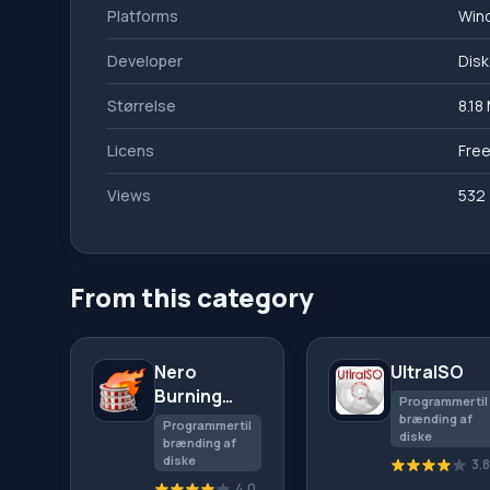
Platforms
Win
Developer
Disk
Størrelse
8.18
Licens
Fre
Views
532
From this category
Nero
UltraISO
Burning
Programmer til
ROM
brænding af
Programmer til
diske
brænding af
diske
3.8
4.0