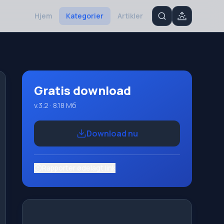
Hjem
Kategorier
Artikler
Gratis download
v.3.2 · 8.18 Мб
Download nu
Rapporter ødelagt link