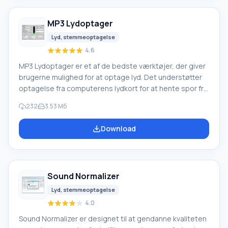
program er ret positivt for musikuddannelsessystemet.
Brug af
MP3 Lydoptager
Lyd, stemmeoptagelse
4.6
MP3 Lydoptager er et af de bedste værktøjer, der giver
brugerne mulighed for at optage lyd. Det understøtter
optagelse fra computerens lydkort for at hente spor fra
film, klip, programmer og stemmechat. Det har også
232
3.53 Мб
meget seriøs funktionalitet til at arbejde med en
mikrofon. Det vil være nyttigt til optagelse af lydbøger,
Download
podcasts og kommentarer. Og den enkle grænseflade
vil være et andet behageligt punkt. Overfloden af
indstillinger giver dig mulighed for selvstændigt at
bestemme egenskaberne for det endelige resultat.
Sound Normalizer
Vælg optageformatet
Lyd, stemmeoptagelse
4.0
Sound Normalizer er designet til at gendanne kvaliteten