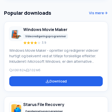
ressourcekrævende editor. Selv en nybegynder kan
mestre det, da der er klar
Popular downloads
Vis mere
Windows Movie Maker
Videoredigeringsprogrammer
3.9
Windows Movie Maker - opretter og redigerer videoer
hurtigt og bekvemt ved at tilføje forskellige effekter.
Inkluderet i Microsoft Windows, er den alternative
Windows Movie Maker en del af den gratis Windows
1 061 824
7.02 Мб
Live-softwarepakke fra Microsoft. Funktioner i Windows
Movie Maker: Optag video fra forskellige kilder
Download
(videokameraer, mobiltelefoner, digitale videokameraer,
digitale kameraer osv.). Når du opretter videoer i
Windows Movie Maker, kan du tilføje et
baggrundslydspor, bruge mellem
Starus File Recovery
Gendannelsesprogrammer