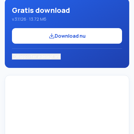
Gratis download
v.3.1.126 · 13.72 Мб
Download nu
Rapporter ødelagt link