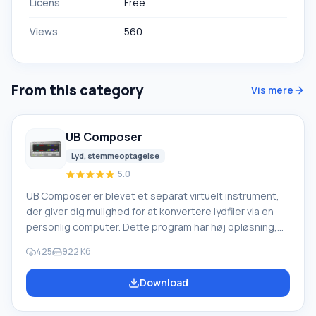
Licens
Free
Views
560
From this category
Vis mere
UB Composer
Lyd, stemmeoptagelse
5.0
UB Composer er blevet et separat virtuelt instrument,
der giver dig mulighed for at konvertere lydfiler via en
personlig computer. Dette program har høj opløsning,
hvilket gør det muligt at arbejde med
425
922 Кб
stemmeinformation i realtid. Takket være dets
funktionalitet kan det genkende et ret bredt
Download
frekvensområde for stemmer (100 – 1500 Hertz). Det
skal bemærkes, at tilstedeværelsen af et sådant