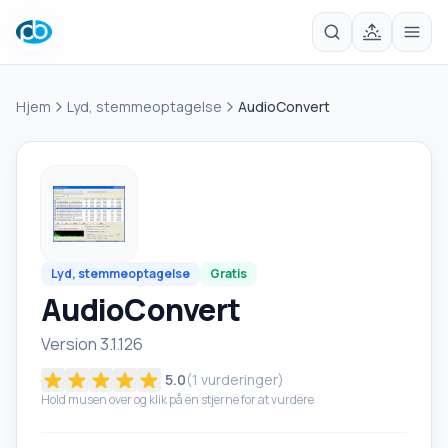
Hjem
Lyd, stemmeoptagelse
AudioConvert
Lyd, stemmeoptagelse
Gratis
AudioConvert
Version 3.1.126
5.0
(
1
vurderinger)
Hold musen over og klik på en stjerne for at vurdere