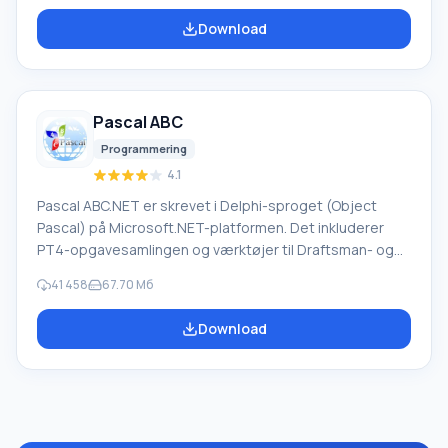
virksomheder. PROMT-software giver oversættelse af
Download
enhver tekst ved hjælp af indbyggede ordbøger,
herunder både almindelige og specialiserede termer.
Instruktioner til enhver enhed, i nødvendig software, der
mangler en russisk grænseflade, eller e-mails fra et
Pascal ABC
udenlandsk firma
Programmering
4.1
Pascal ABC.NET er skrevet i Delphi-sproget (Object
Pascal) på Microsoft.NET-platformen. Det inkluderer
PT4-opgavesamlingen og værktøjer til Draftsman- og
Robot-udførerne, som bruges i skoleinformatik, når man
41 458
67.70 Мб
lærer programmering. Hovedformålet med Pascal
ABC.NET-programmeringssystemet er at studere og
Download
undervise i moderne programmeringssprog. Funktioner
Dette program er et komplet programmeringssystem,
der bruger Pascal-sproget. Udviklingen foregår på den
velkendte platform Micros