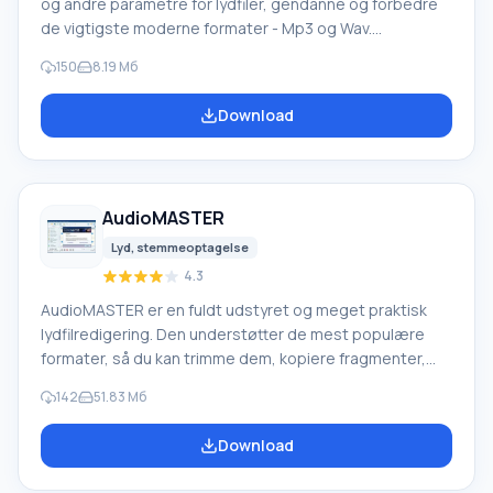
og andre parametre for lydfiler, gendanne og forbedre
de vigtigste moderne formater - Mp3 og Wav.
Parameterkontrol udføres efter top- eller
150
8.19 Мб
gennemsnitsniveau, afhængigt af de indledende data
og den krævede opgave. Tag-redigering er en universel
Download
måde at indstille de nødvendige oplysninger om et spor
samt organisere en samling eller et arkiv. Sound
Normalizer Brug af forskellige kodere giver dig mulighed
for at arbejde med flere
AudioMASTER
Lyd, stemmeoptagelse
4.3
AudioMASTER er en fuldt udstyret og meget praktisk
lydfilredigering. Den understøtter de mest populære
formater, så du kan trimme dem, kopiere fragmenter,
konvertere og brænde til lyddiske. Indbygget grabber,
142
51.83 Мб
ringetoneoprettelsesfunktion og en imponerende
pakke af effekter - alt dette har fundet sin anvendelse i
Download
dette program. På trods af dens brede muligheder
forbliver AudioMASTER en simpel og ikke for