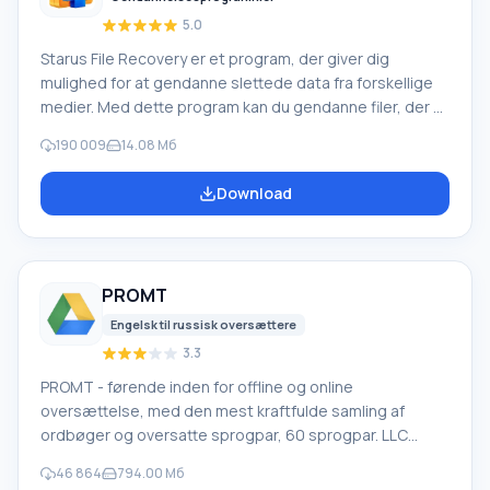
5.0
Starus File Recovery er et program, der giver dig
mulighed for at gendanne slettede data fra forskellige
medier. Med dette program kan du gendanne filer, der er
mistet på forskellige måder. For eksempel blev de
190 009
14.08 Мб
slettet uden om papirkurven, skjult af ondsindet
software, mistet på grund af softwarefejl, fuldstændig
Download
tømning af papirkurven, formatering eller sletning af
harddisken. Programmet fungerer effektivt med
forskellige enheder, såsom harddiske, SS
PROMT
Engelsk til russisk oversættere
3.3
PROMT - førende inden for offline og online
oversættelse, med den mest kraftfulde samling af
ordbøger og oversatte sprogpar, 60 sprogpar. LLC
"PROMT" - et førende russisk firma, udvikler af
46 864
794.00 Мб
oversættelsessystemer til private brugere og