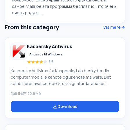
самое главное эта программа бесплатно, что очень
очень радует....
From this category
Vis mere
Kaspersky Antivirus
Antivirus til Windows
3.6
Kaspersky Antivirus fra Kaspersky Lab beskytter din
computer mod alle kendte og ukendte malware. Det
kombinerer avancerede virus-signaturdatabaser,
kraftfuld proaktiv beskyttelse og Kaspersky Security
6 114
172.9 Mб
Network-skyen. Ud over sin antivirus tilbyder Kaspersky
Lab det gratis værktøj Kaspersky Virus Removal Tool.
Download
Hovedbetingelsen for antivirusprogrammets ydeevne
og effektivitet er tilstedeværelsen af opdaterede og
aktuelle virus-signaturdatabaser. Hvis databasen er
forældet, vil