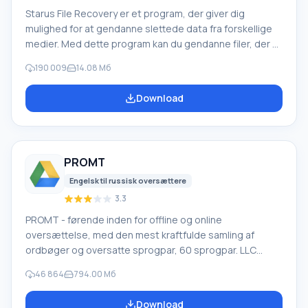
Starus File Recovery er et program, der giver dig
mulighed for at gendanne slettede data fra forskellige
medier. Med dette program kan du gendanne filer, der er
mistet på forskellige måder. For eksempel blev de
190 009
14.08 Мб
slettet uden om papirkurven, skjult af ondsindet
software, mistet på grund af softwarefejl, fuldstændig
Download
tømning af papirkurven, formatering eller sletning af
harddisken. Programmet fungerer effektivt med
forskellige enheder, såsom harddiske, SS
PROMT
Engelsk til russisk oversættere
3.3
PROMT - førende inden for offline og online
oversættelse, med den mest kraftfulde samling af
ordbøger og oversatte sprogpar, 60 sprogpar. LLC
"PROMT" - et førende russisk firma, udvikler af
46 864
794.00 Мб
oversættelsessystemer til private brugere og
virksomheder. PROMT-software giver oversættelse af
Download