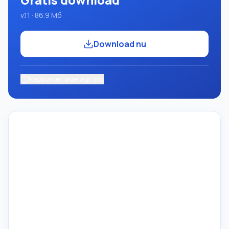
v.11 · 86.9 Mб
Download nu
Rapporter ødelagt link