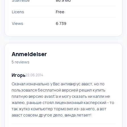
Størrelse
86.9 Mб
Licens
Free
Views
6 739
Anmeldelser
5 reviews
Игорь
22.06.2014
Скачал изначально у Вас антивирус аваст, но по
пользовался бесплатной версией решил купить
платную версию avast'a и могу сказать ни капли не
жалею, раньше стоял лицензионный касперский - то
так жутко компьютер тормозил из-за него, а вот
аваст совсем другое дело, винда летает!