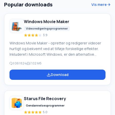
Popular downloads
Vis mere
Windows Movie Maker
Videoredigeringsprogrammer
3.9
Windows Movie Maker - opretter og redigerer videoer
hurtigt og bekvemt ved at tilføje forskellige effekter.
Inkluderet i Microsoft Windows, er den alternative
Windows Movie Maker en del af den gratis Windows
1 061 824
7.02 Мб
Live-softwarepakke fra Microsoft. Funktioner i Windows
Movie Maker: Optag video fra forskellige kilder
Download
(videokameraer, mobiltelefoner, digitale videokameraer,
digitale kameraer osv.). Når du opretter videoer i
Windows Movie Maker, kan du tilføje et
baggrundslydspor, bruge mellem
Starus File Recovery
Gendannelsesprogrammer
5.0