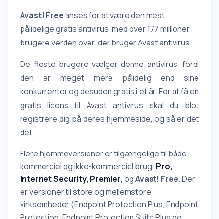
A
vast! Free
anses for at være den mest
pålidelige gratis antivirus, med over 177 millioner
brugere verden over, der bruger Avast antivirus.
De fleste brugere vælger denne antivirus, fordi
den er meget mere pålidelig end sine
konkurrenter og desuden gratis i et år. For at få en
gratis licens til Avast antivirus skal du blot
registrere dig på deres hjemmeside, og så er det
det.
Flere hjemmeversioner er tilgængelige til både
kommerciel og ikke-kommerciel brug:
Pro,
Internet Security, Premier,
og
Avas
t
!
Free
. Der
er versioner til store og mellemstore
virksomheder (Endpoint Protection Plus, Endpoint
Protection, Endpoint Protection Suite Plus og