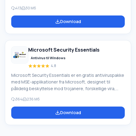
hjemme- og professionel brug. Avira GmbH har
413
30 Мб
omfattende erfaring, så den software, de producerer, er
yderst pålidelig og af høj kvalitet. Avira antivirus er
Download
certificeret af ICSA Labs. Hovedfunktioner og
nøglefunktionalitet i Avira AntiVir-software: Avira Free
Antivirus 2017. En gratis antivirus til personlig brug, dette
produkt indeholder
Microsoft Security Essentials
Antivirus til Windows
4.8
Microsoft Security Essentials er en gratis antiviruspakke
med MSE-applikationer fra Microsoft, designet til
pålidelig beskyttelse mod trojanere, forskellige vira,
spyware og rootkits. Programmet fungerer kun på pc'er,
364
236 Мб
der kører Windows XP (32-bit), 7 og Vista (64 eller 32-
bit). MSE erstattede det kommercielle antivirusprogram
Download
Windows LiveOneCare og er beregnet til hjemme-pc'er.
Licensen tillader også gratis brug for små virksomheder.
Den nye søge- og beskyttelsesteknologi Dynamic
Signature Service