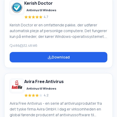
Kerish Doctor
Antivirus til Windows
4.7
Kerish Doctor er en omfattende pakke, der udfører
automatisk pleje af personlige computere. Det fungerer
kun på enheder, der kører Windows-operativsystemet.
Denne software vil foretage rettelser i din computers
486
32.48 Мб
systemdrift, rette fejl og håndtere nedbrud. Ved at
installere denne applikation kan du for evigt glemme alt
Download
om det digitale 'affald', der konstant samler sig på din
computer. Den vil blive optimeret og fuldt beskyttet. Ke
Avira Free Antivirus
Antivirus til Windows
4.2
Avira Free Antivirus - en serie af antivirusprodukter fra
det tyske firma Avira GmbH. I dag er virksomheden en
global førende producent af antivirussoftware til