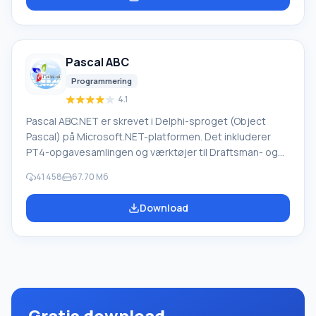
enhver tekst ved hjælp af indbyggede ordbøger,
herunder både almindelige og specialiserede termer.
Instruktioner til enhver enhed, i nødvendig software, der
mangler en russisk grænseflade, eller e-mails fra et
Pascal ABC
udenlandsk firma
Programmering
4.1
Pascal ABC.NET er skrevet i Delphi-sproget (Object
Pascal) på Microsoft.NET-platformen. Det inkluderer
PT4-opgavesamlingen og værktøjer til Draftsman- og
Robot-udførerne, som bruges i skoleinformatik, når man
41 458
67.70 Мб
lærer programmering. Hovedformålet med Pascal
ABC.NET-programmeringssystemet er at studere og
Download
undervise i moderne programmeringssprog. Funktioner
Dette program er et komplet programmeringssystem,
der bruger Pascal-sproget. Udviklingen foregår på den
velkendte platform Micros
Gratis download