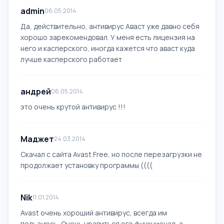
admin
06.05.2014
Да, действительно, антивирус Аваст уже давно себя
хорошо зарекомендовал. У меня есть лицензия на
него и касперского, иногда кажется что аваст куда
лучше касперского работает
андрей
06.05.2014
это очень крутой антивирус !!!
Маджет
24.03.2014
Скачал с сайта Avast Free, но после перезагрузки не
продолжает установку программы ((((
Nik
11.01.2014
Avast очень хороший антивирус, всегда им
пользуюсь. Очень нравиться его функционал, а