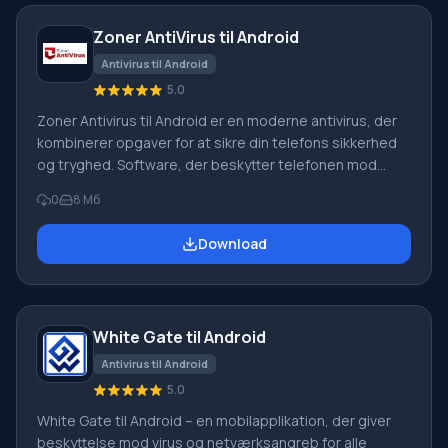
enheden; applikationen søger uafhængigt efter
Zoner AntiVirus til Android
spionsoftware på enheden
Antivirus til Android
5.0
Zoner Antivirus til Android er en moderne antivirus, der
kombinerer opgaver for at sikre din telefons sikkerhed
og tryghed. Software, der beskytter telefonen mod
ondsindede filer, internetvirus og trojanere. Derudover
0
8 Мб
beskytter den instant beskeder og opkald. Du kan
downloade Zoner Antivirus til Android nedenfor.
Download
Funktioner i Zoner AntiVirus på Android For bedre at
forstå, hvorfor Zoner Antivirus på Android er så
nødvendig for ejeren af en moderne smartphone, med
White Gate til Android
Antivirus til Android
5.0
White Gate til Android – en mobilapplikation, der giver
beskyttelse mod virus og netværksangreb for alle