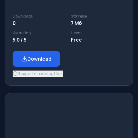
Downloads
Størrelse
0
7 Мб
Vurdering
Licens
5.0 / 5
Free
Download
Rapporter ødelagt link