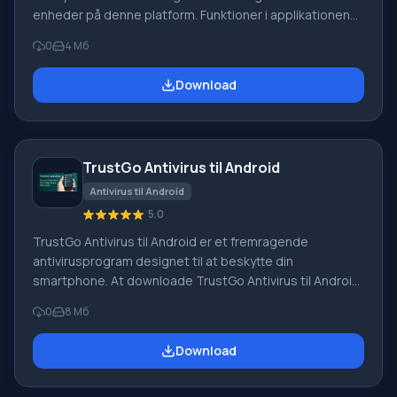
enheder på denne platform. Funktioner i applikationen
Efter installation skal du starte en scanning, hvorefter
0
4 Мб
White Gate vil kontrollere hele systemet og sortere
data og installerede applikationer på enheden efter
Download
graden af fare. Opdateringer Antivirusdatabasen kræver
ikke manuelle opdateringer; databasen opdaterer sig
selv. Desuden for at spare mobil...
TrustGo Antivirus til Android
Antivirus til Android
5.0
TrustGo Antivirus til Android er et fremragende
antivirusprogram designet til at beskytte din
smartphone. At downloade TrustGo Antivirus til Android
er et vigtigt skridt i at beskytte din enhed mod mulige
0
8 Мб
virusangreb. Programfunktioner. Programfunktionalitet.
Gratis. Hele programmet består af funktionelle blokke.
Download
Hver af de 6 blokke er ansvarlig for sin egen funktion.
Sikkerhedsscannerblokkens funktioner – fuld scanning