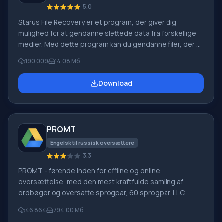
5.0
Starus File Recovery er et program, der giver dig
mulighed for at gendanne slettede data fra forskellige
medier. Med dette program kan du gendanne filer, der er
mistet på forskellige måder. For eksempel blev de
190 009
14.08 Мб
slettet uden om papirkurven, skjult af ondsindet
software, mistet på grund af softwarefejl, fuldstændig
Download
tømning af papirkurven, formatering eller sletning af
harddisken. Programmet fungerer effektivt med
forskellige enheder, såsom harddiske, SS
PROMT
Engelsk til russisk oversættere
3.3
PROMT - førende inden for offline og online
oversættelse, med den mest kraftfulde samling af
ordbøger og oversatte sprogpar, 60 sprogpar. LLC
"PROMT" - et førende russisk firma, udvikler af
46 864
794.00 Мб
oversættelsessystemer til private brugere og