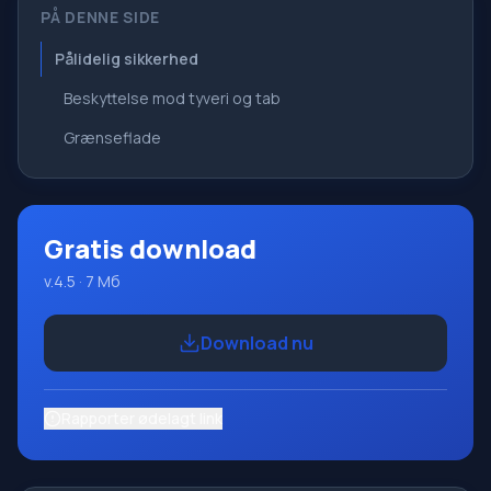
PÅ DENNE SIDE
Pålidelig sikkerhed
Beskyttelse mod tyveri og tab
Grænseflade
Gratis download
v.4.5 · 7 Мб
Download nu
Rapporter ødelagt link