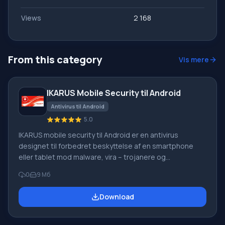
Views
2 168
From this category
Vis mere
IKARUS Mobile Security til Android
Antivirus til Android
5.0
IKARUS mobile security til Android er en antivirus
designet til forbedret beskyttelse af en smartphone
eller tablet mod malware, vira – trojanere og
spionsoftware. Det er en let, men kraftfuld applikation
0
9 Мб
med en række funktioner. Funktioner: daglige
opdateringer via internettet; tilgængelig for en bruger,
Download
der taler et hvilket som helst sprog, da der er en
omfattende sprogdatabase; du kan downloade IKARUS
mobile security på Android og samtidig opgradere