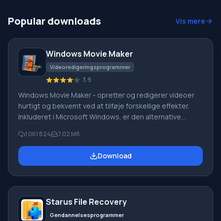
af enheden for vira og trusler. Batteriniveaumåling.
Systemadministratoren er ansvarlig for dette, som
Popular downloads
Vis mere
Windows Movie Maker
Videoredigeringsprogrammer
3.9
Windows Movie Maker - opretter og redigerer videoer
hurtigt og bekvemt ved at tilføje forskellige effekter.
Inkluderet i Microsoft Windows, er den alternative
Windows Movie Maker en del af den gratis Windows
1 061 824
7.02 Мб
Live-softwarepakke fra Microsoft. Funktioner i Windows
Movie Maker: Optag video fra forskellige kilder
Download
(videokameraer, mobiltelefoner, digitale videokameraer,
digitale kameraer osv.). Når du opretter videoer i
Windows Movie Maker, kan du tilføje et
baggrundslydspor, bruge mellem
Starus File Recovery
Gendannelsesprogrammer