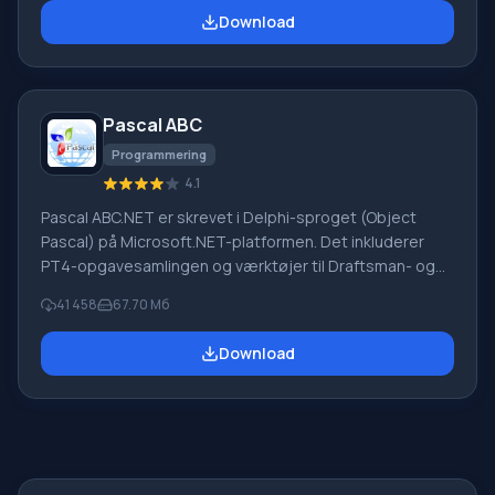
virksomheder. PROMT-software giver oversættelse af
Download
enhver tekst ved hjælp af indbyggede ordbøger,
herunder både almindelige og specialiserede termer.
Instruktioner til enhver enhed, i nødvendig software, der
mangler en russisk grænseflade, eller e-mails fra et
Pascal ABC
udenlandsk firma
Programmering
4.1
Pascal ABC.NET er skrevet i Delphi-sproget (Object
Pascal) på Microsoft.NET-platformen. Det inkluderer
PT4-opgavesamlingen og værktøjer til Draftsman- og
Robot-udførerne, som bruges i skoleinformatik, når man
41 458
67.70 Мб
lærer programmering. Hovedformålet med Pascal
ABC.NET-programmeringssystemet er at studere og
Download
undervise i moderne programmeringssprog. Funktioner
Dette program er et komplet programmeringssystem,
der bruger Pascal-sproget. Udviklingen foregår på den
velkendte platform Micros