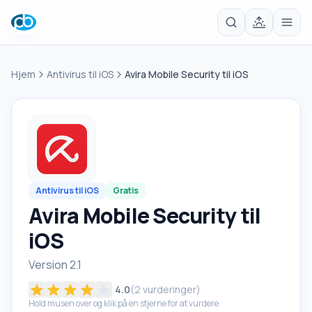
Hjem
Antivirus til iOS
Avira Mobile Security til iOS
Antivirus til iOS
Gratis
Avira Mobile Security til
iOS
Version 2.1
4.0
(
2
vurderinger)
Hold musen over og klik på en stjerne for at vurdere