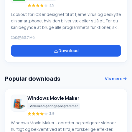
3.5
Lookout for iOS er designet til at fjerne virus og beskytte
din smartphone, hvis den bliver væk eller stjålet. Før du
kan begynde at bruge alle programmets funktioner, skal
du registrere dig, så din telefon eller tablet er knyttet til
0
63.7 Мб
din Lookout-konto. Alt du behøver at gøre er at
downloade Lookout for iOS, og så finder du nemt din
Download
enhed på kortet. Hvis du mister din telefon, men tror
den er i nærheden – med Lookout kan du tænde lyden
på
Popular downloads
Vis mere
Windows Movie Maker
Videoredigeringsprogrammer
3.9
Windows Movie Maker - opretter og redigerer videoer
hurtigt og bekvemt ved at tilføje forskellige effekter.