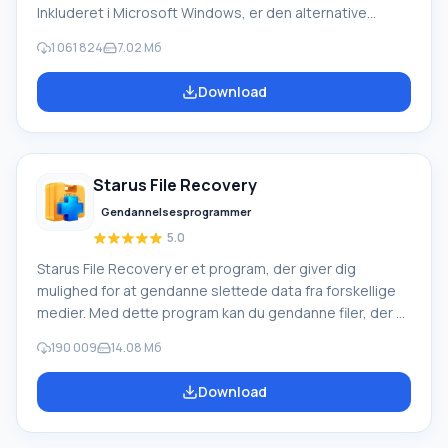
Inkluderet i Microsoft Windows, er den alternative
Windows Movie Maker en del af den gratis Windows
1 061 824
7.02 Мб
Live-softwarepakke fra Microsoft. Funktioner i Windows
Movie Maker: Optag video fra forskellige kilder
Download
(videokameraer, mobiltelefoner, digitale videokameraer,
digitale kameraer osv.). Når du opretter videoer i
Windows Movie Maker, kan du tilføje et
baggrundslydspor, bruge mellem
Starus File Recovery
Gendannelsesprogrammer
5.0
Starus File Recovery er et program, der giver dig
mulighed for at gendanne slettede data fra forskellige
medier. Med dette program kan du gendanne filer, der er
mistet på forskellige måder. For eksempel blev de
190 009
14.08 Мб
slettet uden om papirkurven, skjult af ondsindet
software, mistet på grund af softwarefejl, fuldstændig
Download
tømning af papirkurven, formatering eller sletning af
harddisken. Programmet fungerer effektivt med
forskellige enheder, såsom harddiske, SS