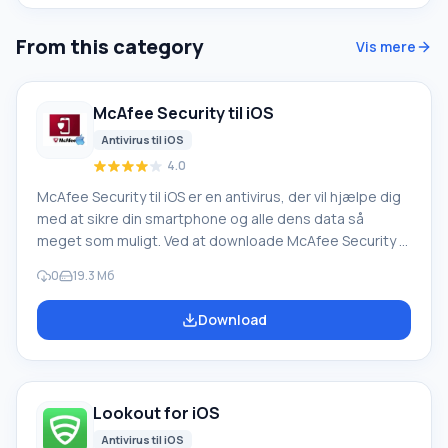
From this category
Vis mere
McAfee Security til iOS
Antivirus til iOS
4.0
McAfee Security til iOS er en antivirus, der vil hjælpe dig
med at sikre din smartphone og alle dens data så
meget som muligt. Ved at downloade McAfee Security til
iOS kan du ikke kun sikre, at ingen ondsindede filer
0
19.3 Мб
kommer på din enhed, men også få adgang til din egen
cloud til opbevaring af billeder, videoer og andre data.
Download
Programfordele For at få adgang til dine data i skyen skal
du indtaste en PIN-kode, der er tildelt dig; Alle tagne
billeder og videoer efter
Lookout for iOS
Antivirus til iOS