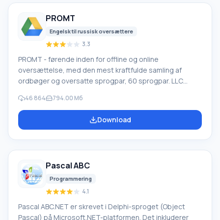
PROMT
Engelsk til russisk oversættere
3.3
PROMT - førende inden for offline og online
oversættelse, med den mest kraftfulde samling af
ordbøger og oversatte sprogpar, 60 sprogpar. LLC
"PROMT" - et førende russisk firma, udvikler af
46 864
794.00 Мб
oversættelsessystemer til private brugere og
virksomheder. PROMT-software giver oversættelse af
Download
enhver tekst ved hjælp af indbyggede ordbøger,
herunder både almindelige og specialiserede termer.
Instruktioner til enhver enhed, i nødvendig software, der
mangler en russisk grænseflade, eller e-mails fra et
Pascal ABC
udenlandsk firma
Programmering
4.1
Pascal ABC.NET er skrevet i Delphi-sproget (Object
Pascal) på Microsoft.NET-platformen. Det inkluderer