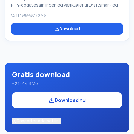
PT4-opgavesamlingen og værktøjer til Draftsman- og
Robot-udførerne, som bruges i skoleinformatik, når man
41 458
67.70 Мб
lærer programmering. Hovedformålet med Pascal
ABC.NET-programmeringssystemet er at studere og
Download
undervise i moderne programmeringssprog. Funktioner
Dette program er et komplet programmeringssystem,
der bruger Pascal-sproget. Udviklingen foregår på den
velkendte platform Micros
Gratis download
v.2.1 · 44.8 Мб
Download nu
Rapporter ødelagt link