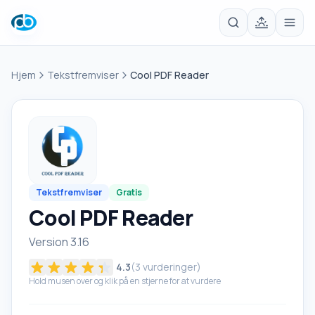
Hjem
Tekstfremviser
Cool PDF Reader
Tekstfremviser
Gratis
Cool PDF Reader
Version 3.16
4.3
(
3
vurderinger)
Hold musen over og klik på en stjerne for at vurdere