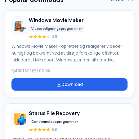
Windows Movie Maker
Videoredigeringsprogrammer
3.9
Windows Movie Maker - opretter og redigerer videoer
hurtigt og bekvemt ved at tilføje forskellige effekter.
Inkluderet i Microsoft Windows, er den alternative
Windows Movie Maker en del af den gratis Windows
1 061 824
7.02 Мб
Live-softwarepakke fra Microsoft. Funktioner i Windows
Movie Maker: Optag video fra forskellige kilder
Download
(videokameraer, mobiltelefoner, digitale videokameraer,
digitale kameraer osv.). Når du opretter videoer i
Windows Movie Maker, kan du tilføje et
baggrundslydspor, bruge mellem
Starus File Recovery
Gendannelsesprogrammer
5.0