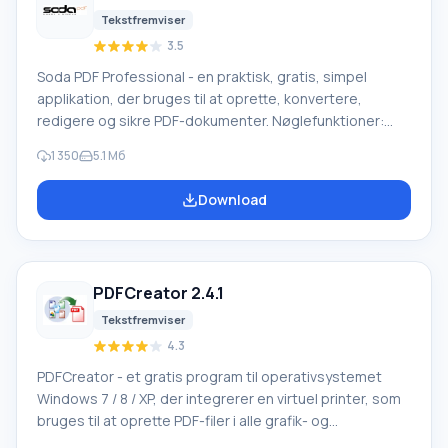
Tekstfremviser
3.5
Soda PDF Professional - en praktisk, gratis, simpel
applikation, der bruges til at oprette, konvertere,
redigere og sikre PDF-dokumenter. Nøglefunktioner:
Applikationsgrænsefladen er intuitiv, du kan begynde at
1 350
5.1 Mб
arbejde umiddelbart efter installation. Soda PDF har
kraftfulde automatiserede funktioner til at oprette
Download
grupper af PDF-filer, professionelle dokumenter og
skabeloner. Applikationen arbejder med brochurer,
CV'er, flyers, annoncer, handouts, forslag,
PDFCreator 2.4.1
Tekstfremviser
4.3
PDFCreator - et gratis program til operativsystemet
Windows 7 / 8 / XP, der integrerer en virtuel printer, som
bruges til at oprette PDF-filer i alle grafik- og
teksteditorer, der understøtter dokumentudskrivning.