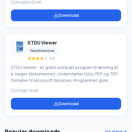
364
25.05 Мб
Programmet konverterer også filer af forskellige
formater til PDF. Disse filer kan beskyttes med
Download
adgangskode, krypteres, og der kan indstilles
udskrivningsbegrænsninger. Programmet har en bred
vifte af værktøjer: indstilling af dokumentets forfatter,
processorprioritet, billedopløsning; automatisk gem.
STDU Viewer
Tekstfremviser
4.0
STDU Viewer - et gratis kompakt program til læsning af
e-bøger (dokumenter). Understøtter DjVu, PDF og TIFF-
formater til Microsoft Windows. Programmet giver
separate bogmærker til læsning af flere bøger med
337
5.39 Мб
mulighed for søgning i hver af dem. Bogmærkesystemet
vender tilbage til sidst læste side når som helst.
Download
Vigtigste funktioner og nøglefunktionalitet i STDU
Viewer: Viser formater PDF, Comic Book Archive (CBZ,
CBR), FB2, DjVu, XPS, ePub, TCR, flersidet TIFF,
Popular downloads
Vis mere