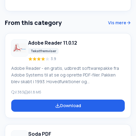
From this category
Vis mere
Adobe Reader 11.0.12
Tekstfremviser
3.9
Adobe Reader - en gratis, udbredt softwarepakke fra
Adobe Systems til at se og oprette PDF-filer. Pakken
blev skabt i 1993. Hovedfunktioner og
nøglefunktionalitet i Adobe Reader: Pakken har flere
1 383
61.8 Мб
versioner med forskellig funktionalitet: Adobe Acrobat
Professional, Adobe Acrobat Standard, Adobe Acrobat
Download
Elements, Adobe Acrobat Professional Extended. For
kommunikatorer og PDA'er findes der en version kaldet
Adobe Reader til PocketPC. Adobe Reader har
grundlæggende funktioner til at arbejde med PDF-
Soda PDF
dokumenter, for eksempel,