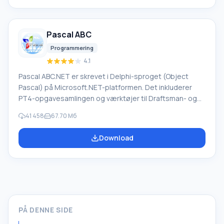
herunder både almindelige og specialiserede termer.
Instruktioner til enhver enhed, i nødvendig software, der
mangler en russisk grænseflade, eller e-mails fra et
Pascal ABC
udenlandsk firma
Programmering
4.1
Pascal ABC.NET er skrevet i Delphi-sproget (Object
Pascal) på Microsoft.NET-platformen. Det inkluderer
PT4-opgavesamlingen og værktøjer til Draftsman- og
Robot-udførerne, som bruges i skoleinformatik, når man
41 458
67.70 Мб
lærer programmering. Hovedformålet med Pascal
ABC.NET-programmeringssystemet er at studere og
Download
undervise i moderne programmeringssprog. Funktioner
Dette program er et komplet programmeringssystem,
der bruger Pascal-sproget. Udviklingen foregår på den
velkendte platform Micros
PÅ DENNE SIDE