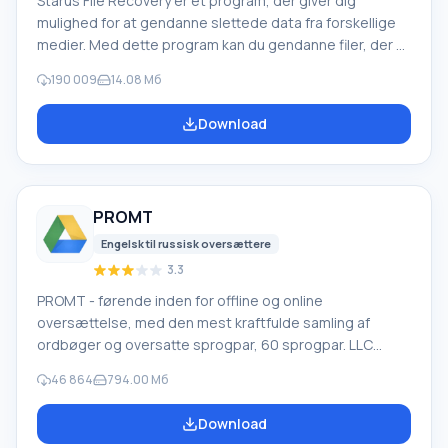
Starus File Recovery er et program, der giver dig
mulighed for at gendanne slettede data fra forskellige
medier. Med dette program kan du gendanne filer, der er
mistet på forskellige måder. For eksempel blev de
190 009
14.08 Мб
slettet uden om papirkurven, skjult af ondsindet
software, mistet på grund af softwarefejl, fuldstændig
Download
tømning af papirkurven, formatering eller sletning af
harddisken. Programmet fungerer effektivt med
forskellige enheder, såsom harddiske, SS
PROMT
Engelsk til russisk oversættere
3.3
PROMT - førende inden for offline og online
oversættelse, med den mest kraftfulde samling af
ordbøger og oversatte sprogpar, 60 sprogpar. LLC
"PROMT" - et førende russisk firma, udvikler af
46 864
794.00 Мб
oversættelsessystemer til private brugere og
virksomheder. PROMT-software giver oversættelse af
Download
enhver tekst ved hjælp af indbyggede ordbøger,