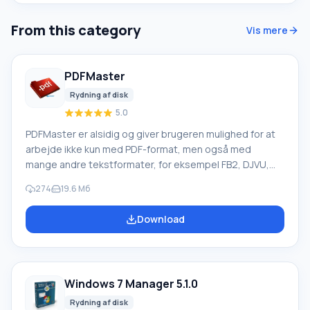
From this category
Vis mere
PDFMaster
Rydning af disk
5.0
PDFMaster er alsidig og giver brugeren mulighed for at
arbejde ikke kun med PDF-format, men også med
mange andre tekstformater, for eksempel FB2, DJVU,
CHM, EPUB. Dette er meget praktisk, fordi du ikke
274
19.6 Мб
behøver at søge efter og downloade separate
programmer, hvis du støder på et af disse formater. Og
Download
de er i øvrigt heller ikke så sjældne. Derudover har
denne software mange flere fordele og er en fuldgyldig
software. Hvis vi taler om hardwarekrav, er alt meget
enkelt. Det eneste
Windows 7 Manager 5.1.0
Rydning af disk