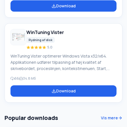
kvalitet. Problemet med en registreringsdatabase
Download
overbelastet med forældede filer kan løses meget
nemt. For at gøre dette skal du blot downloade
VitRegistryFix gratis fra vores hjemmeside. Denne
software har en dybdegående automatisk søgning
WinTuning Vister
efter fejl i registreringsdatabasen og i sys
Rydning af disk
5.0
WinTuning Vister optimerer Windows Vista x32/x64.
Applikationen udfører tilpasning af høj kvalitet af
skrivebordet, proceslinjen, kontekstmenuen, Start,
Stifinder og andre elementer. Vigtigt er, at en
66
34.8 Мб
forhåndsvisning af handlinger er tilgængelig. Det vil sige,
før brugerens endelige godkendelse af de valgte
Download
indstillinger, kan du se, hvad resultatet bliver.
Tilstedeværelsen af pop-up værktøjstips afslører
formålet med hver indstilling. WinTuning Vister
Funktioner Du får også lov til at give feedback om hver
Popular downloads
Vis mere