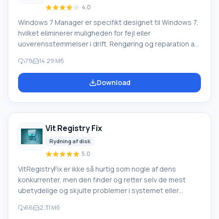
4.0
Windows 7 Manager er specifikt designet til Windows 7,
hvilket eliminerer muligheden for fejl eller
uoverensstemmelser i drift. Rengøring og reparation af
registreringsdatabasen, systemjustering kræver særlig
79
14.29 Мб
opmærksomhed og omhyggelighed, og en særlig
funktionel tilføjelse til operativsystemet vil hjælpe med
Download
at undgå potentielle problemer. Dette program
præsenteres kun på engelsk, men takket være en enkel
og intuitiv grænseflade kan du nemt forstå dets
betjening på egen hånd. Windows 7 M
Vit Registry Fix
Rydning af disk
5.0
VitRegistryFix er ikke så hurtig som nogle af dens
konkurrenter, men den finder og retter selv de mest
ubetydelige og skjulte problemer i systemet eller
registreringsdatabasen. Hvis valget er mellem kvalitet
66
2,31 Мб
og hastighed, bør præference naturligvis gives til