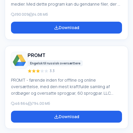
medier. Med dette program kan du gendanne filer, der er
mistet på forskellige måder. For eksempel blev de
190 009
14.08 Мб
slettet uden om papirkurven, skjult af ondsindet
software, mistet på grund af softwarefejl, fuldstændig
Download
tømning af papirkurven, formatering eller sletning af
harddisken. Programmet fungerer effektivt med
forskellige enheder, såsom harddiske, SS
PROMT
Engelsk til russisk oversættere
3.3
PROMT - førende inden for offline og online
oversættelse, med den mest kraftfulde samling af
ordbøger og oversatte sprogpar, 60 sprogpar. LLC
"PROMT" - et førende russisk firma, udvikler af
46 864
794.00 Мб
oversættelsessystemer til private brugere og
virksomheder. PROMT-software giver oversættelse af
Download
enhver tekst ved hjælp af indbyggede ordbøger,
herunder både almindelige og specialiserede termer.
Instruktioner til enhver enhed, i nødvendig software, der