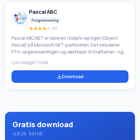
mangler en russisk grænseflade, eller e-mails fra et
Pascal ABC
udenlandsk firma
Programmering
4.1
Pascal ABC.NET er skrevet i Delphi-sproget (Object
Pascal) på Microsoft.NET-platformen. Det inkluderer
PT4-opgavesamlingen og værktøjer til Draftsman- og
Robot-udførerne, som bruges i skoleinformatik, når man
41 458
67.70 Мб
lærer programmering. Hovedformålet med Pascal
ABC.NET-programmeringssystemet er at studere og
Download
undervise i moderne programmeringssprog. Funktioner
Dette program er et komplet programmeringssystem,
der bruger Pascal-sproget. Udviklingen foregår på den
velkendte platform Micros
Gratis download
v.1.6.25 · 591 Кб