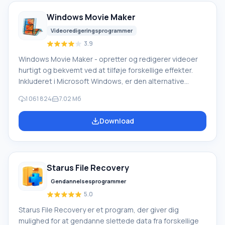
Windows Movie Maker
Videoredigeringsprogrammer
3.9
Windows Movie Maker - opretter og redigerer videoer
hurtigt og bekvemt ved at tilføje forskellige effekter.
Inkluderet i Microsoft Windows, er den alternative
Windows Movie Maker en del af den gratis Windows
1 061 824
7.02 Мб
Live-softwarepakke fra Microsoft. Funktioner i Windows
Movie Maker: Optag video fra forskellige kilder
Download
(videokameraer, mobiltelefoner, digitale videokameraer,
digitale kameraer osv.). Når du opretter videoer i
Windows Movie Maker, kan du tilføje et
baggrundslydspor, bruge mellem
Starus File Recovery
Gendannelsesprogrammer
5.0
Starus File Recovery er et program, der giver dig
mulighed for at gendanne slettede data fra forskellige