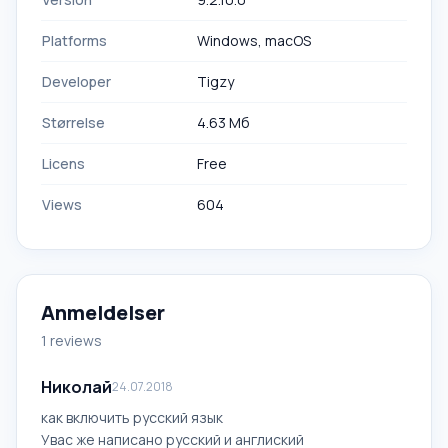
Platforms
Windows, macOS
Developer
Tigzy
Størrelse
4.63 Mб
Licens
Free
Views
604
Anmeldelser
1 reviews
Николай
24.07.2018
как включить русский язык
Увас же написано русский и англиский