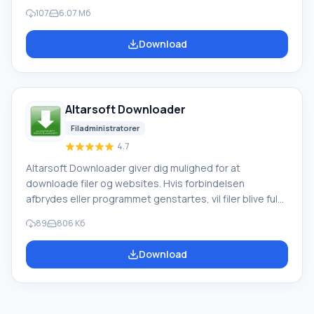
den intuitive brugerflade. Udvikleren har udstyret sin
107
6.07 Mб
skabelse med to paneler. Filhåndteringen vil glæde dig
med forbedret bekvemmelighed og grundig
Download
funktionalitet. Programmet understøtter plugins, og du
kan bruge indbyggede nyttige værktøjer, som udviklerne
præsenterer i et solidt udvalg
Altarsoft Downloader
Filadministratorer
4.7
Altarsoft Downloader giver dig mulighed for at
downloade filer og websites. Hvis forbindelsen
afbrydes eller programmet genstartes, vil filer blive fuldt
downloadet efter forbindelsen er etableret.
89
806 Kб
Applikationen giver dig mulighed for at vælge antallet af
downloads, der skal udføres samtidigt, og antallet af
Download
forbindelser til en fil. Filer gemmes i forskellige mapper
efter tematiske sektioner (musik, tekst, video,
software, grafik, arkiver). Download vises med statistik
for hver fil. Du kan se filstørrelsen og modtaget