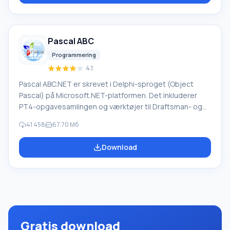
herunder både almindelige og specialiserede termer.
Instruktioner til enhver enhed, i nødvendig software, der
mangler en russisk grænseflade, eller e-mails fra et
Pascal ABC
udenlandsk firma
Programmering
4.1
Pascal ABC.NET er skrevet i Delphi-sproget (Object
Pascal) på Microsoft.NET-platformen. Det inkluderer
PT4-opgavesamlingen og værktøjer til Draftsman- og
Robot-udførerne, som bruges i skoleinformatik, når man
41 458
67.70 Мб
lærer programmering. Hovedformålet med Pascal
ABC.NET-programmeringssystemet er at studere og
Download
undervise i moderne programmeringssprog. Funktioner
Dette program er et komplet programmeringssystem,
der bruger Pascal-sproget. Udviklingen foregår på den
velkendte platform Micros
Gratis download