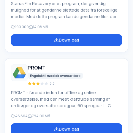
Starus File Recovery er et program, der giver dig
mulighed for at gendanne slettede data fra forskellige
medier. Med dette program kan du gendanne filer, der er
mistet på forskellige måder. For eksempel blev de
190 009
14.08 Мб
slettet uden om papirkurven, skjult af ondsindet
software, mistet på grund af softwarefejl, fuldstændig
Download
tømning af papirkurven, formatering eller sletning af
harddisken. Programmet fungerer effektivt med
forskellige enheder, såsom harddiske, SS
PROMT
Engelsk til russisk oversættere
3.3
PROMT - førende inden for offline og online
oversættelse, med den mest kraftfulde samling af
ordbøger og oversatte sprogpar, 60 sprogpar. LLC
"PROMT" - et førende russisk firma, udvikler af
46 864
794.00 Мб
oversættelsessystemer til private brugere og
virksomheder. PROMT-software giver oversættelse af
Download
enhver tekst ved hjælp af indbyggede ordbøger,