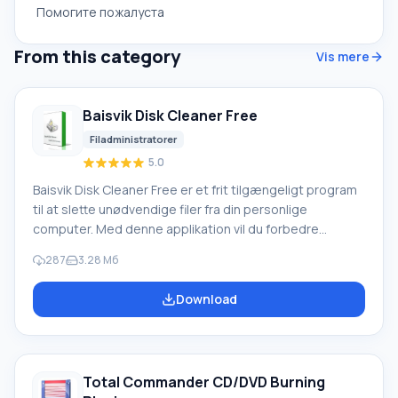
Помогите пожалуста
From this category
Vis mere
Baisvik Disk Cleaner Free
Filadministratorer
5.0
Baisvik Disk Cleaner Free er et frit tilgængeligt program
til at slette unødvendige filer fra din personlige
computer. Med denne applikation vil du forbedre
ydeevnen markant og også være i stand til at beskytte
287
3.28 Mб
fortrolige filer mod ondsindede trusler på internettet.
Softwaren vil også hjælpe dig med at rydde op på
Download
diskplads fra unødvendigt skrammel, browser-cache,
midlertidige og systemmapper, historik over åbnede
filer og startede programmer, papirkurv og meget mere.
Total Commander CD/DVD Burning