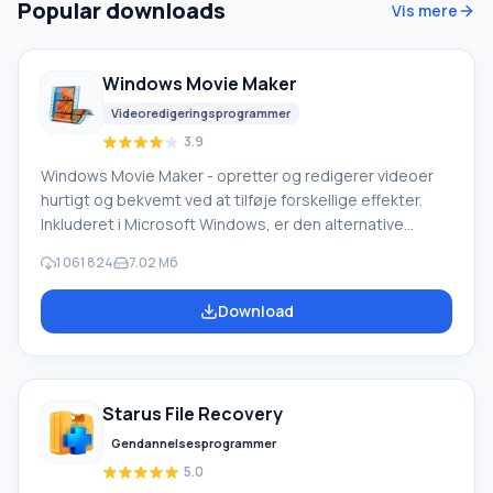
Popular downloads
Vis mere
Windows Movie Maker
Videoredigeringsprogrammer
3.9
Windows Movie Maker - opretter og redigerer videoer
hurtigt og bekvemt ved at tilføje forskellige effekter.
Inkluderet i Microsoft Windows, er den alternative
Windows Movie Maker en del af den gratis Windows
1 061 824
7.02 Мб
Live-softwarepakke fra Microsoft. Funktioner i Windows
Movie Maker: Optag video fra forskellige kilder
Download
(videokameraer, mobiltelefoner, digitale videokameraer,
digitale kameraer osv.). Når du opretter videoer i
Windows Movie Maker, kan du tilføje et
baggrundslydspor, bruge mellem
Starus File Recovery
Gendannelsesprogrammer
5.0