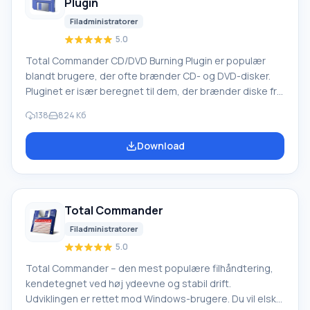
Plugin
Filadministratorer
5.0
Total Commander CD/DVD Burning Plugin er populær
blandt brugere, der ofte brænder CD- og DVD-disker.
Pluginet er især beregnet til dem, der brænder diske fra
Total Commander. Programmet har særlige funktioner,
138
824 Kб
der inkluderer effektivt arbejde med
brændingsprojekter. Du kan bruge dem som almindelige
Download
mapper i Total Commander. Bemærk, at valg af den
passende mappe indebærer valg af indspilningstype for
den tilsvarende disk. Dette program har mulighed for at
brænde forskellige
Total Commander
Filadministratorer
5.0
Total Commander – den mest populære filhåndtering,
kendetegnet ved høj ydeevne og stabil drift.
Udviklingen er rettet mod Windows-brugere. Du vil elske