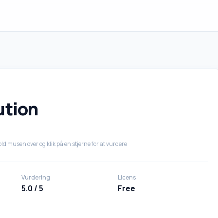
ution
ld musen over og klik på en stjerne for at vurdere
Vurdering
Licens
5.0 / 5
Free