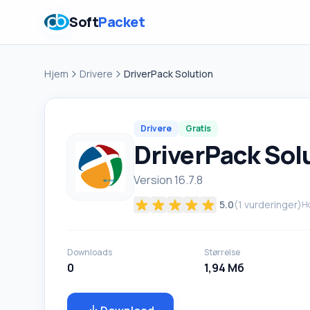
Soft
Packet
Hjem
Drivere
DriverPack Solution
Drivere
Gratis
DriverPack Sol
Version 16.7.8
5.0
(
1
vurderinger)
Ho
Downloads
Størrelse
0
1,94 Мб