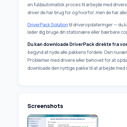
en fuldautomatisk proces til arbejde med drivere. I
driver de har brug for og hvorfor, men de har a
DriverPack Solution
til driveropdateringer — du 
lader dig bruge din stationære eller bærbare co
Du kan downloade DriverPack direkte fra v
begynd at nyde alle pakkens fordele. Den nuvære
Problemer med drivere eller behovet for at opd
downloade den nyttige pakke til at arbejde med 
Screenshots