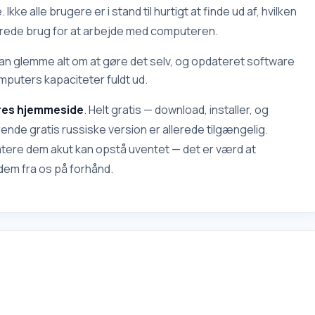
kke alle brugere er i stand til hurtigt at finde ud af, hvilken
llerede brug for at arbejde med computeren.
kan glemme alt om at gøre det selv, og opdateret software
mputers kapaciteter fuldt ud.
ores hjemmeside
. Helt gratis — download, installer, og
nde gratis russiske version er allerede tilgængelig.
atere dem akut kan opstå uventet — det er værd at
dem fra os på forhånd.