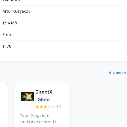
Artur Kuzyakov
1,94 Мб
Free
1 178
Vis mere
DirectX
Drivere
5
3.0
DirectX og dets
værktøjer er sæt til