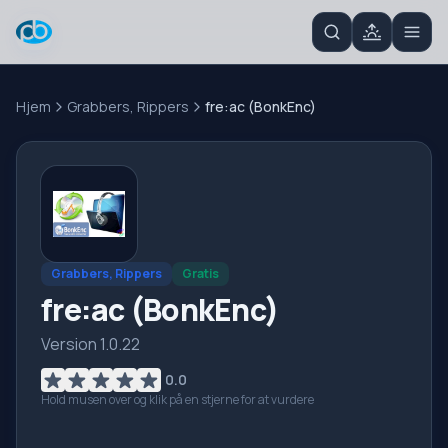
Hjem
Grabbers, Rippers
fre:ac (BonkEnc)
Grabbers, Rippers
Gratis
fre:ac (BonkEnc)
Version 1.0.22
0.0
Hold musen over og klik på en stjerne for at vurdere