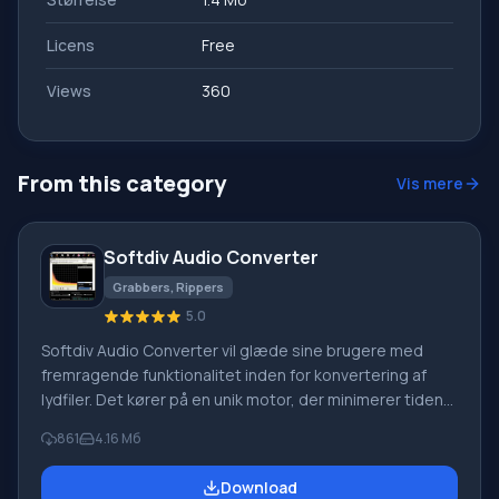
Licens
Free
Views
360
From this category
Vis mere
Softdiv Audio Converter
Grabbers, Rippers
5.0
Softdiv Audio Converter vil glæde sine brugere med
fremragende funktionalitet inden for konvertering af
lydfiler. Det kører på en unik motor, der minimerer tiden
brugt på sådanne operationer. Samtidig forbliver
861
4.16 Мб
kvalitetsniveauet maksimalt! Softdiv Audio Converter
tilbyder understøttelse af et stort antal af de mest
Download
populære formater, en indbygget afspiller og