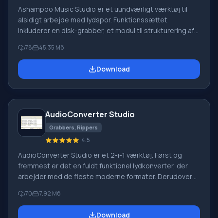
Ashampoo Music Studio er et uundværligt værktøj til
alsidigt arbejde med lydspor. Funktionssættet
inkluderer en disk-grabber, et modul til strukturering af
musiksamlinger, muligheden for at optage Blu-ray, CD og
78
45.35 Мб
DVD, samt support til lydoptagelse, gendannelse af
beskadigede dokumenter og en editor. Selv en
Download
nybegynder kan hurtigt og effektivt digitalisere, arkivere
og organisere yndlingssange. For bekvem søgning og
betjening kan tags nemt ændres, covers indlæses og
andet
AudioConverter Studio
Grabbers, Rippers
4.5
AudioConverter Studio er et 2-i-1 værktøj. Først og
fremmest er det en fuldt funktionel lydkonverter, der
arbejder med de fleste moderne formater. Derudover
er det en fremragende audio CD-ripper med høj
70
7.92 Мб
ydeevne og enestående kvalitet. Dette værktøj er
designet til uerfarne brugere, der hurtigt vil fuldføre en
Download