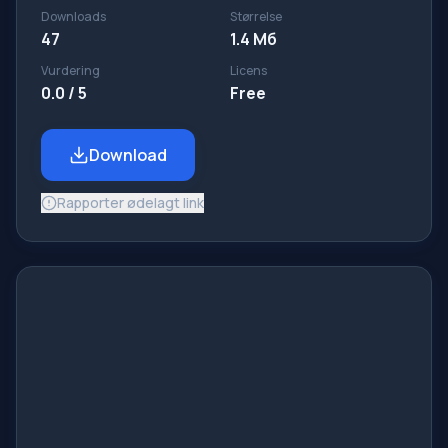
Downloads
Størrelse
47
1.4 Мб
Vurdering
Licens
0.0 / 5
Free
Download
Rapporter ødelagt link