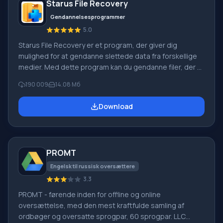
Starus File Recovery
Gendannelsesprogrammer
5.0
Starus File Recovery er et program, der giver dig
mulighed for at gendanne slettede data fra forskellige
medier. Med dette program kan du gendanne filer, der er
mistet på forskellige måder. For eksempel blev de
190 009
14.08 Мб
slettet uden om papirkurven, skjult af ondsindet
software, mistet på grund af softwarefejl, fuldstændig
Download
tømning af papirkurven, formatering eller sletning af
harddisken. Programmet fungerer effektivt med
forskellige enheder, såsom harddiske, SS
PROMT
Engelsk til russisk oversættere
3.3
PROMT - førende inden for offline og online
oversættelse, med den mest kraftfulde samling af
ordbøger og oversatte sprogpar, 60 sprogpar. LLC