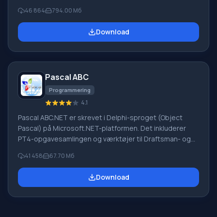
"PROMT" - et førende russisk firma, udvikler af
46 864
794.00 Мб
oversættelsessystemer til private brugere og
virksomheder. PROMT-software giver oversættelse af
Download
enhver tekst ved hjælp af indbyggede ordbøger,
herunder både almindelige og specialiserede termer.
Instruktioner til enhver enhed, i nødvendig software, der
mangler en russisk grænseflade, eller e-mails fra et
Pascal ABC
udenlandsk firma
Programmering
4.1
Pascal ABC.NET er skrevet i Delphi-sproget (Object
Pascal) på Microsoft.NET-platformen. Det inkluderer
PT4-opgavesamlingen og værktøjer til Draftsman- og
Robot-udførerne, som bruges i skoleinformatik, når man
41 458
67.70 Мб
lærer programmering. Hovedformålet med Pascal
ABC.NET-programmeringssystemet er at studere og
Download
undervise i moderne programmeringssprog. Funktioner
Dette program er et komplet programmeringssystem,
der bruger Pascal-sproget. Udviklingen foregår på den
velkendte platform Micros