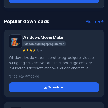
opgave uden at dykke ned i detaljerne. Dette lettes af
færdige indstillingssæt og et minimum af nødvendige
handlinger. Funktioner i AudioConverter Studio Conve
Popular downloads
Vis mere
Windows Movie Maker
Videoredigeringsprogrammer
3.9
Windows Movie Maker - opretter og redigerer videoer
hurtigt og bekvemt ved at tilføje forskellige effekter.
Inkluderet i Microsoft Windows, er den alternative
Windows Movie Maker en del af den gratis Windows
1 061 824
7.02 Мб
Live-softwarepakke fra Microsoft. Funktioner i Windows
Movie Maker: Optag video fra forskellige kilder
Download
(videokameraer, mobiltelefoner, digitale videokameraer,
digitale kameraer osv.). Når du opretter videoer i
Windows Movie Maker, kan du tilføje et
baggrundslydspor, bruge mellem