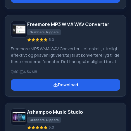
muligheden for manuelt at redigere tags. Derudover
giver det dig mulighed for at brænde lyd-cd'er til
afspilning på en ekstern enhed.
Freemore MP3 WMA WAV Converter
Grabbers, Rippers
5.0
Freemore MP3 WMA WAV Converter – et enkelt, utroligt
effektivt og prisvenligt værktøj til at konvertere lyd til de
fleste moderne formater. Det har også mulighed for at
udtrække lyd fra video. Det resulterende spor mister
101
4.54 Мб
ikke kvalitet og kan med succes bruges til forskellige
formål i fremtiden. Dette program vil hjælpe dig med for
Download
evigt at glemme problemet med uoverensstemmende
lydfilindstillinger i forhold til en bestemt afspiller eller
multimedieenhed. Brugen af flerkerneprocessorer
udvider funktionaliteten.
Ashampoo Music Studio
Grabbers, Rippers
5.0