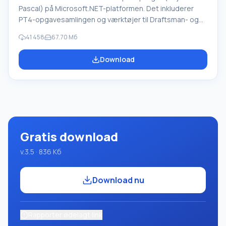
Pascal) på Microsoft.NET-platformen. Det inkluderer
PT4-opgavesamlingen og værktøjer til Draftsman- og
Robot-udførerne, som bruges i skoleinformatik, når man
41 458
67.70 Мб
lærer programmering. Hovedformålet med Pascal
ABC.NET-programmeringssystemet er at studere og
Download
undervise i moderne programmeringssprog. Funktioner
Dette program er et komplet programmeringssystem,
der bruger Pascal-sproget. Udviklingen foregår på den
velkendte platform Micros
Gratis download
v.3.5 · 836 Кб
Download nu
Rapporter ødelagt link