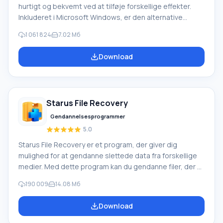
hurtigt og bekvemt ved at tilføje forskellige effekter.
Inkluderet i Microsoft Windows, er den alternative
Windows Movie Maker en del af den gratis Windows
1 061 824
7.02 Мб
Live-softwarepakke fra Microsoft. Funktioner i Windows
Movie Maker: Optag video fra forskellige kilder
Download
(videokameraer, mobiltelefoner, digitale videokameraer,
digitale kameraer osv.). Når du opretter videoer i
Windows Movie Maker, kan du tilføje et
baggrundslydspor, bruge mellem
Starus File Recovery
Gendannelsesprogrammer
5.0
Starus File Recovery er et program, der giver dig
mulighed for at gendanne slettede data fra forskellige
medier. Med dette program kan du gendanne filer, der er
mistet på forskellige måder. For eksempel blev de
190 009
14.08 Мб
slettet uden om papirkurven, skjult af ondsindet
software, mistet på grund af softwarefejl, fuldstændig
Download
tømning af papirkurven, formatering eller sletning af
harddisken. Programmet fungerer effektivt med