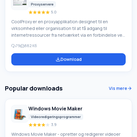
Proxyservere
5.0
CoolProxy er en proxyapplikation designet til en
virksomhed eller organisation til at få adgang til
internetressourcer fra netværket via en forbindelse ved
hjælp af et modem eller netværk. Programmet cacher
79
882 Кб
tidligere viste sider og giver dig mulighed for at se disse
sider i offline tilstand. Applikationen bevarer fuldt ud
Download
webstedets struktur, så du kan se sider, der er
utilgængelige i normal tilstand. CoolProxy-funktion
CoolProxy-applikationen giver dig mulighed for at
begrænse reklamer og ubekræftede
Popular downloads
Vis mere
Windows Movie Maker
Videoredigeringsprogrammer
3.9
Windows Movie Maker - opretter og redigerer videoer