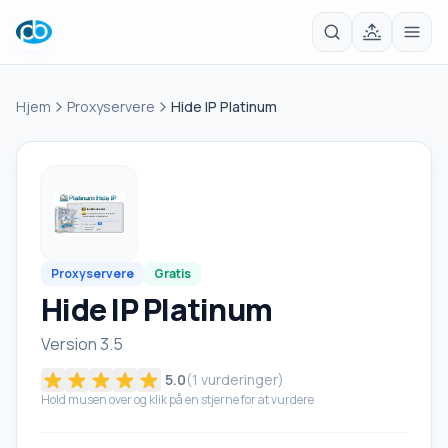
Hjem
Proxyservere
Hide IP Platinum
Proxyservere
Gratis
Hide IP Platinum
Version 3.5
5.0
(
1
vurderinger)
Hold musen over og klik på en stjerne for at vurdere