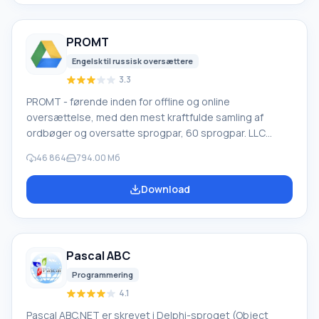
forskellige enheder, såsom harddiske, SS
PROMT
Engelsk til russisk oversættere
3.3
PROMT - førende inden for offline og online
oversættelse, med den mest kraftfulde samling af
ordbøger og oversatte sprogpar, 60 sprogpar. LLC
"PROMT" - et førende russisk firma, udvikler af
46 864
794.00 Мб
oversættelsessystemer til private brugere og
virksomheder. PROMT-software giver oversættelse af
Download
enhver tekst ved hjælp af indbyggede ordbøger,
herunder både almindelige og specialiserede termer.
Instruktioner til enhver enhed, i nødvendig software, der
mangler en russisk grænseflade, eller e-mails fra et
Pascal ABC
udenlandsk firma
Programmering
4.1
Pascal ABC.NET er skrevet i Delphi-sproget (Object