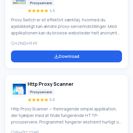
Proxyservere
4.5
Proxy Switch er et effektivt værktøj, hvormed du
øjeblikkeligt kan ændre proxy-serverindstillinger. Med
applikationen kan du browse websteder helt anonymt
ved at bruge en eller flere proxy-servere på én gang.
428
418 Кб
Funktion ved Proxy Switch: I programmet er det ret nemt
at skifte mellem fungerende proxy-servere, og
Download
automatisk skift efter en bestemt tidsperiode er også
muligt. Du kan downloade et stort antal anonyme proxy-
servere.
Http Proxy Scanner
Proxyservere
5.0
Http Proxy Scanner — fremragende simpel applikation,
der hjælper med at finde fungerende HTTP-
proxyservere. Programmet fungerer ekstremt hurtigt og
baseret på SYN-metoden, scanner dybt hundrede
184
2.23 Мб