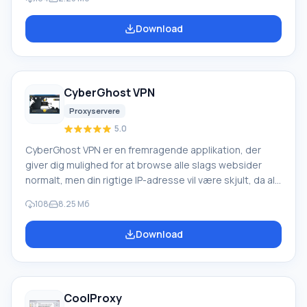
tusinder af IP-adresser per sekund. Efter afslutning af
søgningen modtager brugeren en komplet liste over
Download
opdagede servere til personlig brug. Du kan gemme den
fundne liste over servere i en tekstfil og henvise til den i
fremtiden. Funktion ved Http Proxy Scanner Http Proxy
Scanner-applikationen kan være nyttig for dem
CyberGhost VPN
Proxyservere
5.0
CyberGhost VPN er en fremragende applikation, der
giver dig mulighed for at browse alle slags websider
normalt, men din rigtige IP-adresse vil være skjult, da al
trafik går gennem CyberGhost-tjenester i Europa og
108
8.25 Мб
USA. Hver gang du opretter forbindelse til netværket,
tildeler udbyderen dig en unik adresse, der identificerer
Download
din computer i løbet af denne onlinesession. Funktion
ved CyberGhost VPN: ved brug af CyberGhost VPN-
programmet, når du går på internettet, vil din adresse
være usynlig.
CoolProxy