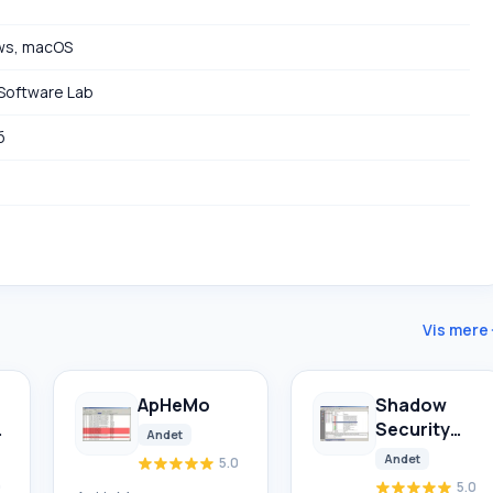
ws, macOS
Software Lab
б
Vis mere
ApHeMo
Shadow
r
Security
Andet
Scanner
Andet
5.0
)
0
5.0