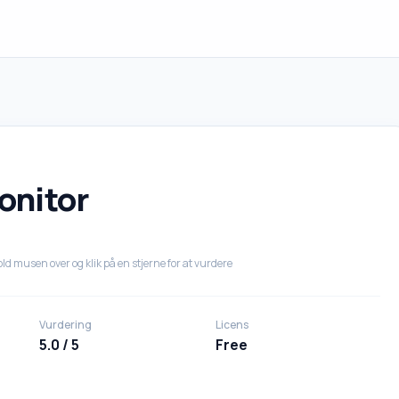
onitor
ld musen over og klik på en stjerne for at vurdere
Vurdering
Licens
5.0 / 5
Free