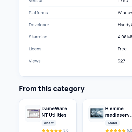
Version
1.7.50
Platforms
Windo
Developer
Handy 
Størrelse
4.08 М
Licens
Free
Views
327
From this category
DameWare
Hjemme
NT Utilities
medieserve
(UpnP-
Andet
Andet
DLNA-HTTP
5.0
5.