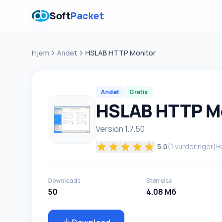
Soft
Packet
Hjem
Andet
HSLAB HTTP Monitor
Andet
Gratis
HSLAB HTTP M
Version 1.7.50
5.0
(
1
vurderinger)
Ho
Downloads
Størrelse
50
4.08 Мб