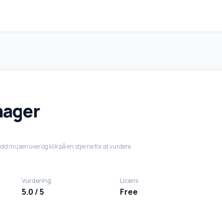
nager
old musen over og klik på en stjerne for at vurdere
Vurdering
Licens
5.0 / 5
Free