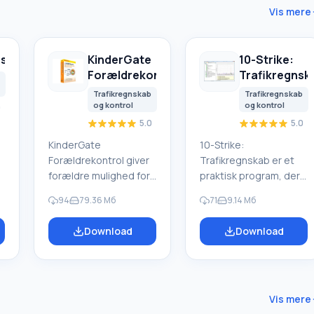
Vis mere
sher
KinderGate
10-Strike:
Forældrekontrol
Trafikregnsk
Trafikregnskab
Trafikregnskab
og kontrol
og kontrol
0
5.0
5.0
KinderGate
10-Strike:
Forældrekontrol giver
Trafikregnskab er et
forældre mulighed for
praktisk program, der
at kontrollere deres
bruges til at overvåge
94
79.36 Мб
71
9.14 Мб
børns adgang til
netværkstrafik på
internettet. Forældre
switches, bærbare
Download
Download
e
kan manuelt blokere
computere,
tvivlsomme
stationære
internetressourcer
computere, servere
(manuel blokering)
og enheder, der er
eller bruge
forbundet til det
Vis mere