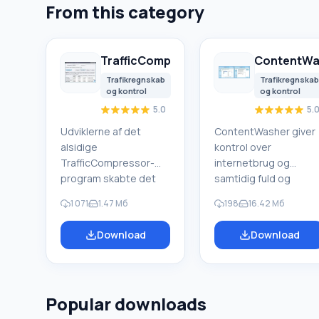
From this category
TrafficCompressor
ContentWa
Trafikregnskab
Trafikregnskab
og kontrol
og kontrol
5.0
5.
Udviklerne af det
ContentWasher giver
alsidige
kontrol over
TrafficCompressor-
internetbrug og
program skabte det
samtidig fuld og
for at hjælpe dig med
pålidelig
1 071
1.47 Мб
198
16.42 Мб
at spare tid. Det
forældrekontrol over
adskiller sig fra sine
teenagere og
Download
Download
modparter ved, at det
beskyttelse mod at s
let gør det næsten
pornografiske
umulige – komprimerer
videoklip på det
data, der sendes og
globale internet.
Popular downloads
modtages over det
Sammenlignet med