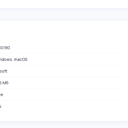
.0.190
ndows, macOS
soft
05 Мб
ee
4