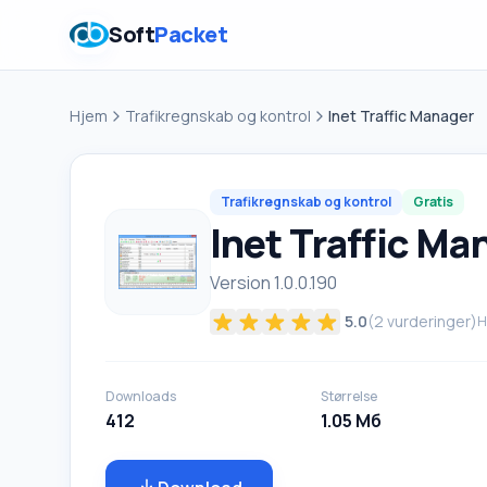
Soft
Packet
Hjem
Trafikregnskab og kontrol
Inet Traffic Manager
Trafikregnskab og kontrol
Gratis
Inet Traffic Ma
Version 1.0.0.190
5.0
(
2
vurderinger)
H
Downloads
Størrelse
412
1.05 Мб