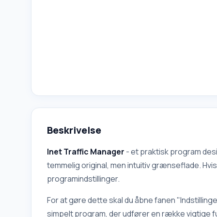
Beskrivelse
Inet Traffic Manager
- et praktisk program desi
temmelig original, men intuitiv grænseflade. Hv
programindstillinger.
For at gøre dette skal du åbne fanen "Indstilling
simpelt program, der udfører en række vigtige f