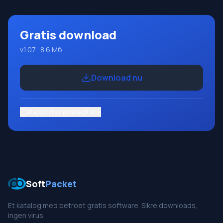
Gratis download
v.1.07 · 8.6 Мб
Download nu
Rapporter ødelagt link
Soft
Packet
Et katalog med betroet gratis software. Sikre downloads,
ingen virus.