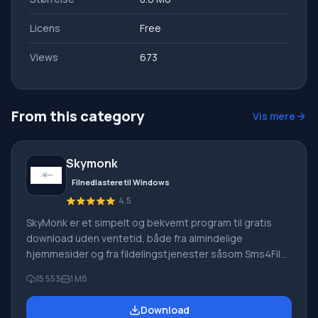
Licens
Free
Views
673
From this category
Vis mere
Skymonk
Filnedlastere til Windows
4.5
SkyMonk er et simpelt og bekvemt program til gratis
download uden ventetid, både fra almindelige
hjemmesider og fra fildelingstjenester såsom Sms4File,
Vip-File, Letitbit, Shareflare osv. Ved hjælp af SkyMonk
15 553
1 Мб
2.20 kan du downloade filer og uploade dem til en
fildelingstjeneste. Programmet understøtter en betalt
Download
downloadtilstand fra fildelingstjenester.