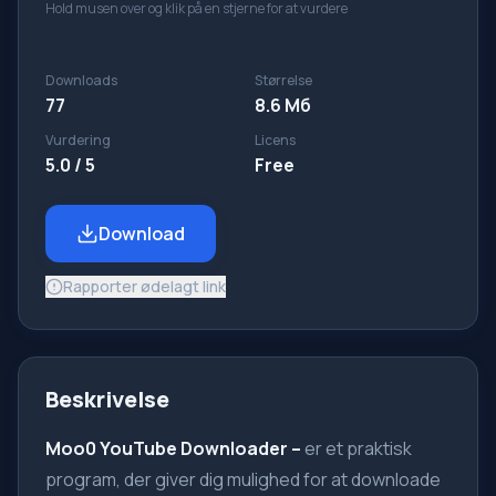
Hold musen over og klik på en stjerne for at vurdere
Downloads
Størrelse
77
8.6 Мб
Vurdering
Licens
5.0 / 5
Free
Download
Rapporter ødelagt link
Beskrivelse
Moo0 YouTube Downloader
–
er et praktisk
program, der giver dig mulighed for at downloade