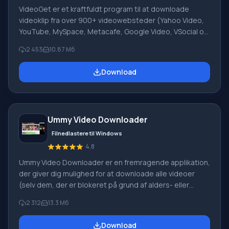
VideoGet er et kraftfuldt program til at downloade
videoklip fra over 900+ videowebsteder (Yahoo Video,
YouTube, MySpace, Metacafe, Google Video, VSocial og
mange andre) med mulighed for at konvertere dem til
2 453
10.87 Mб
forskellige formater til afspilning på en videoafspiller,
computer eller mobiltelefon. Funktioner På trods af
Download
overfloden af downloader-programmer fra forskellige
tjenester er ikke alle i stand til hurtig og stabil drift.
VideoGet har en et-klik download-funktion; ved at klikke
på den tilsvarende knap ved siden af videoen starter
Ummy Video Downloader
downloaden automatisk.
Filnedlastere til Windows
4.8
Ummy Video Downloader er en fremragende applikation,
der giver dig mulighed for at downloade alle videoer
(selv dem, der er blokeret på grund af alders- eller
regionsbegrænsninger) fra den mest populære
2 312
13.3 Мб
videohosting-side YouTube. Du kan downloade enten
hele videoen eller kun lydsporet. Applikationen har et
Download