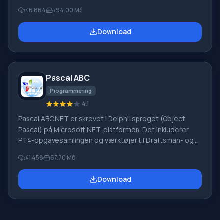
"PROMT" - et førende russisk firma, udvikler af
46 864
794.00 Мб
oversættelsessystemer til private brugere og
virksomheder. PROMT-software giver oversættelse af
Download
enhver tekst ved hjælp af indbyggede ordbøger,
herunder både almindelige og specialiserede termer.
Instruktioner til enhver enhed, i nødvendig software, der
mangler en russisk grænseflade, eller e-mails fra et
Pascal ABC
udenlandsk firma
Programmering
4.1
Pascal ABC.NET er skrevet i Delphi-sproget (Object
Pascal) på Microsoft.NET-platformen. Det inkluderer
PT4-opgavesamlingen og værktøjer til Draftsman- og
Robot-udførerne, som bruges i skoleinformatik, når man
41 458
67.70 Мб
lærer programmering. Hovedformålet med Pascal
ABC.NET-programmeringssystemet er at studere og
Download
undervise i moderne programmeringssprog. Funktioner
Dette program er et komplet programmeringssystem,
der bruger Pascal-sproget. Udviklingen foregår på den
velkendte platform Micros