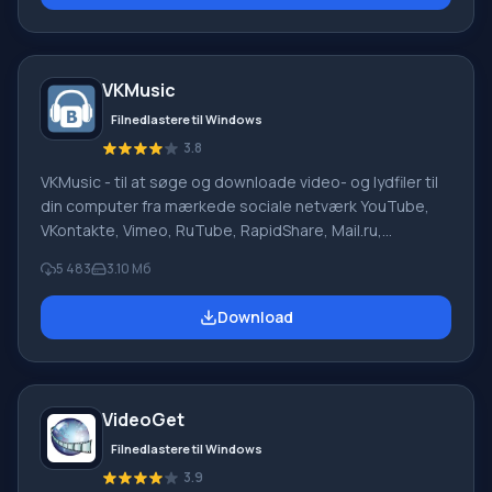
Hovedfunktionalitet af Skymonk Hovedfunktionen i
SkyMonk-programmet er accelereret og forenklet fil
download uden at købe premium-konti eller guld, med
VKMusic
mulighed for at genoptage afbrudte forbindelser. Uden
problemer, fa
Filnedlastere til Windows
3.8
VKMusic - til at søge og downloade video- og lydfiler til
din computer fra mærkede sociale netværk YouTube,
VKontakte, Vimeo, RuTube, RapidShare, Mail.ru,
DepositFiles, Uploading.Com. Videodownloads
5 483
3.10 Мб
understøttes på sider som smotri.com, intv.ru,
video.google.com, video.bigmir.net, a1tv.ru, tnt-tv.ru og
Download
andre. Fordele: Yderligere søgning i en interaktiv
tegneseriedatabase (3000+ sovjetiske, 400+
udenlandske tegneserieserier; 140+ Anime-serier) i flv-
og avi-format. Praktisk WinAmp musik online-afspiller,
VideoGet
med support
Filnedlastere til Windows
3.9