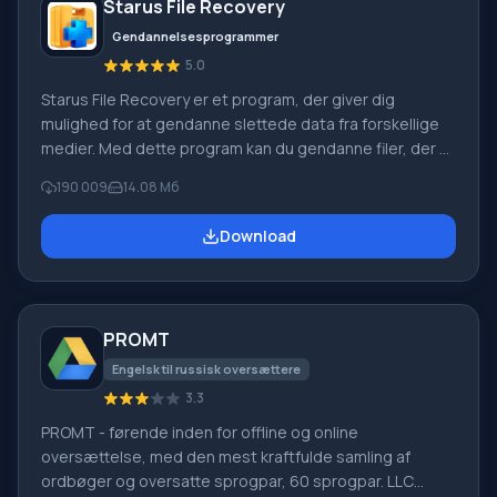
Starus File Recovery
Gendannelsesprogrammer
5.0
Starus File Recovery er et program, der giver dig
mulighed for at gendanne slettede data fra forskellige
medier. Med dette program kan du gendanne filer, der er
mistet på forskellige måder. For eksempel blev de
190 009
14.08 Мб
slettet uden om papirkurven, skjult af ondsindet
software, mistet på grund af softwarefejl, fuldstændig
Download
tømning af papirkurven, formatering eller sletning af
harddisken. Programmet fungerer effektivt med
forskellige enheder, såsom harddiske, SS
PROMT
Engelsk til russisk oversættere
3.3
PROMT - førende inden for offline og online
oversættelse, med den mest kraftfulde samling af
ordbøger og oversatte sprogpar, 60 sprogpar. LLC