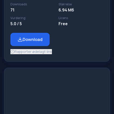
Downloads
Størrelse
71
6.94 Мб
Vurdering
Licens
5.0 / 5
Free
Download
Rapporter ødelagt link