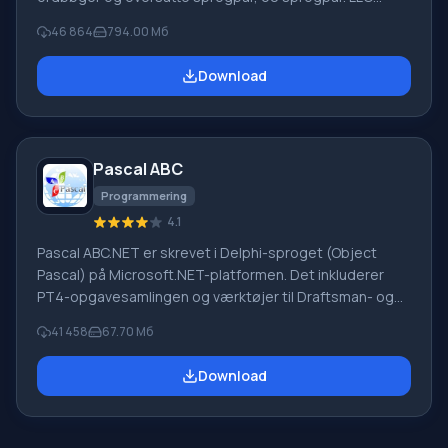
"PROMT" - et førende russisk firma, udvikler af
46 864
794.00 Мб
oversættelsessystemer til private brugere og
virksomheder. PROMT-software giver oversættelse af
Download
enhver tekst ved hjælp af indbyggede ordbøger,
herunder både almindelige og specialiserede termer.
Instruktioner til enhver enhed, i nødvendig software, der
mangler en russisk grænseflade, eller e-mails fra et
Pascal ABC
udenlandsk firma
Programmering
4.1
Pascal ABC.NET er skrevet i Delphi-sproget (Object
Pascal) på Microsoft.NET-platformen. Det inkluderer
PT4-opgavesamlingen og værktøjer til Draftsman- og
Robot-udførerne, som bruges i skoleinformatik, når man
41 458
67.70 Мб
lærer programmering. Hovedformålet med Pascal
ABC.NET-programmeringssystemet er at studere og
Download
undervise i moderne programmeringssprog. Funktioner
Dette program er et komplet programmeringssystem,
der bruger Pascal-sproget. Udviklingen foregår på den