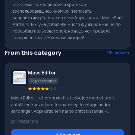
отзывами, пожеланиями и критикой
воспользовавшись кнопкой "Написать
разработчику" прямо из самой программы MusicSort
Platinum. Мы уже добавили много функций именно по
просьбам пользователей, но ведь нет предела
совершенству :) Ждем ваших идей!
From this category
Vis mere
Mass Editor
Tag-redaktører
5.0
Mass Editor – et program til at arbejde med et stort
antal filer, konvertere formater og foretage andre
ændringer. Applikationen har to driftstilstande –
standard og guide. Standardarbejdsområdet er
1 215
341 Кб
konventionelt opdelt i øvre og nedre zoner. Øverst
specificeres behandlingsobjekter, hvor brugeren
Download