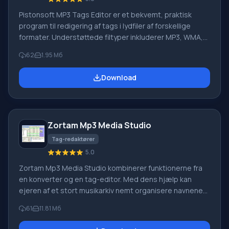
Pistonsoft MP3 Tags Editor er et bekvemt, praktisk
program til redigering af tags i lydfiler af forskellige
formater. Understøttede filtyper inkluderer MP3, WMA,
ASF, OGG. Brug af en sådan applikation vil hjælpe med at
62
1.95 Мб
skabe orden i din egen afspiller eller musiksamling ved
at sortere dem efter kunstner, genre eller andre
Download
parametre. Funktioner i Pistonsoft MP3 Tags Editor
Mange har stået over for problemet, når forkert
information er skrevet i tags for en komposition, ekstra
tegn
Zortam Mp3 Media Studio
Tag-redaktører
5.0
Zortam Mp3 Media Studio kombinerer funktionerne fra
en konverter og en tag-editor. Med dens hjælp kan
ejeren af et stort musikarkiv nemt organisere navnene
på alle filer og rette deres tags til tredjeparts enheder.
61
11.81 Мб
Den indbyggede konverter giver dig mulighed for at
konvertere WAV til MP3 eller omvendt med et tryk på en