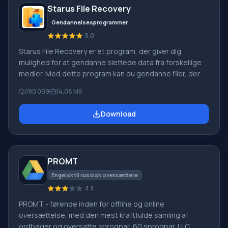
Starus File Recovery
Gendannelsesprogrammer
5.0
Starus File Recovery er et program, der giver dig
mulighed for at gendanne slettede data fra forskellige
medier. Med dette program kan du gendanne filer, der er
mistet på forskellige måder. For eksempel blev de
190 009
14.08 Мб
slettet uden om papirkurven, skjult af ondsindet
software, mistet på grund af softwarefejl, fuldstændig
Download
tømning af papirkurven, formatering eller sletning af
harddisken. Programmet fungerer effektivt med
forskellige enheder, såsom harddiske, SS
PROMT
Engelsk til russisk oversættere
3.3
PROMT - førende inden for offline og online
oversættelse, med den mest kraftfulde samling af
ordbøger og oversatte sprogpar, 60 sprogpar. LLC