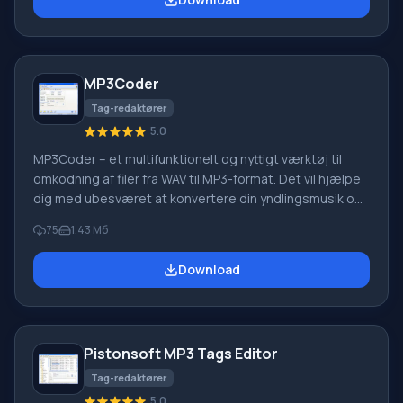
definerer filer med en bestemt filtypen. Særlig funktion
ved Mass Editor For at finde et objekt skal du tilføje en
mappe og vælge den, derefter tilføje begrænsninger
og starte søgningen. Som et resultat b
MP3Coder
Tag-redaktører
5.0
MP3Coder – et multifunktionelt og nyttigt værktøj til
omkodning af filer fra WAV til MP3-format. Det vil hjælpe
dig med ubesværet at konvertere din yndlingsmusik og
nødvendige numre, med minimal tidsforbrug.
75
1.43 Мб
Programmet understøtter forskellige konstante eller
variable bitrater fra 8-320 bit/sek og arbejder med de
Download
vigtigste MP3-formater - henholdsvis MPEG1 og MPEG2.
Hvis du har brug for at tildele eller redigere tags, giver
MP3Coder adgang til ID3V1-editoren. Undgå problemer
med tegn og komplekse navne
Pistonsoft MP3 Tags Editor
Tag-redaktører
5.0