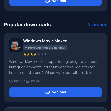
Download
knap. En behagelig tilføjelse er tilstedeværelsen af en
CD-grabber. En fuldt udstyret ID3v1 og ID3v2 tag-editor,
der fungerer med både enkelte og flere filer samtidigt.
Sjovt
Popular downloads
Vis mere
Windows Movie Maker
Videoredigeringsprogrammer
3.9
Windows Movie Maker - opretter og redigerer videoer
hurtigt og bekvemt ved at tilføje forskellige effekter.
Inkluderet i Microsoft Windows, er den alternative
Windows Movie Maker en del af den gratis Windows
1 061 824
7.02 Мб
Live-softwarepakke fra Microsoft. Funktioner i Windows
Movie Maker: Optag video fra forskellige kilder
Download
(videokameraer, mobiltelefoner, digitale videokameraer,
digitale kameraer osv.). Når du opretter videoer i
Windows Movie Maker, kan du tilføje et
baggrundslydspor, bruge mellem