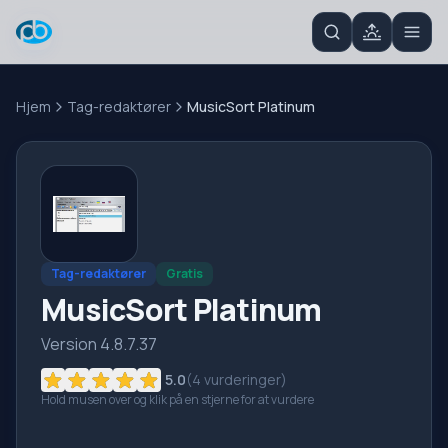
Hjem
Tag-redaktører
MusicSort Platinum
Tag-redaktører
Gratis
MusicSort Platinum
Version 4.8.7.37
5.0
(
4
vurderinger)
Hold musen over og klik på en stjerne for at vurdere