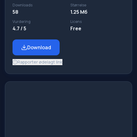
Downloads
Størrelse
58
1.25 Мб
Vurdering
Licens
4.7 / 5
Free
Download
Rapporter ødelagt link