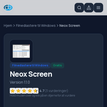
Hjem
Filnedlastere til Windows
Neox Screen
Filnedlastere til Windows
Gratis
Neox Screen
Version 1.1.0
4.7
(
3
vurderinger)
Hold musen over og klik på en stjerne for at vurdere