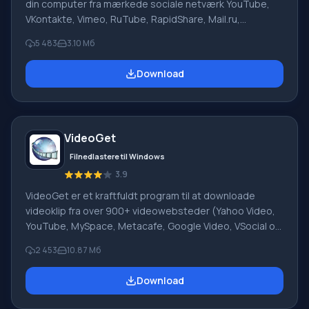
din computer fra mærkede sociale netværk YouTube,
VKontakte, Vimeo, RuTube, RapidShare, Mail.ru,
DepositFiles, Uploading.Com. Videodownloads
5 483
3.10 Мб
understøttes på sider som smotri.com, intv.ru,
video.google.com, video.bigmir.net, a1tv.ru, tnt-tv.ru og
Download
andre. Fordele: Yderligere søgning i en interaktiv
tegneseriedatabase (3000+ sovjetiske, 400+
udenlandske tegneserieserier; 140+ Anime-serier) i flv-
og avi-format. Praktisk WinAmp musik online-afspiller,
VideoGet
med support
Filnedlastere til Windows
3.9
VideoGet er et kraftfuldt program til at downloade
videoklip fra over 900+ videowebsteder (Yahoo Video,
YouTube, MySpace, Metacafe, Google Video, VSocial og
mange andre) med mulighed for at konvertere dem til
2 453
10.87 Mб
forskellige formater til afspilning på en videoafspiller,
computer eller mobiltelefon. Funktioner På trods af
Download
overfloden af downloader-programmer fra forskellige
tjenester er ikke alle i stand til hurtig og stabil drift.