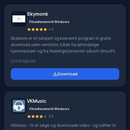
Skymonk
Filnedlastere til Windows
4.5
SkyMonk er et simpelt og bekvemt program til gratis
download uden ventetid, både fra almindelige
hjemmesider og fra fildelingstjenester såsom Sms4File,
Vip-File, Letitbit, Shareflare osv. Ved hjælp af SkyMonk
15 553
1 Мб
2.20 kan du downloade filer og uploade dem til en
fildelingstjeneste. Programmet understøtter en betalt
Download
downloadtilstand fra fildelingstjenester.
Hovedfunktionalitet af Skymonk Hovedfunktionen i
SkyMonk-programmet er accelereret og forenklet fil
download uden at købe premium-konti eller guld, med
VKMusic
mulighed for at genoptage afbrudte forbindelser. Uden
problemer, fa
Filnedlastere til Windows
3.8
VKMusic - til at søge og downloade video- og lydfiler til