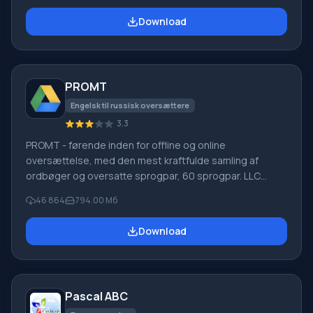
software, mistet på grund af softwarefejl, fuldstændig
Download
tømning af papirkurven, formatering eller sletning af
harddisken. Programmet fungerer effektivt med
forskellige enheder, såsom harddiske, SS
PROMT
Engelsk til russisk oversættere
3.3
PROMT - førende inden for offline og online
oversættelse, med den mest kraftfulde samling af
ordbøger og oversatte sprogpar, 60 sprogpar. LLC
"PROMT" - et førende russisk firma, udvikler af
46 864
794.00 Мб
oversættelsessystemer til private brugere og
virksomheder. PROMT-software giver oversættelse af
Download
enhver tekst ved hjælp af indbyggede ordbøger,
herunder både almindelige og specialiserede termer.
Instruktioner til enhver enhed, i nødvendig software, der
mangler en russisk grænseflade, eller e-mails fra et
Pascal ABC
udenlandsk firma