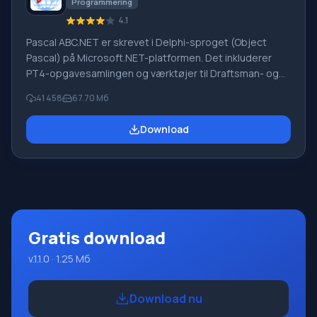
Programmering
4.1
Pascal ABC.NET er skrevet i Delphi-sproget (Object
Pascal) på Microsoft.NET-platformen. Det inkluderer
PT4-opgavesamlingen og værktøjer til Draftsman- og
Robot-udførerne, som bruges i skoleinformatik, når man
41 458
67.70 Мб
lærer programmering. Hovedformålet med Pascal
ABC.NET-programmeringssystemet er at studere og
Download
undervise i moderne programmeringssprog. Funktioner
Dette program er et komplet programmeringssystem,
der bruger Pascal-sproget. Udviklingen foregår på den
velkendte platform Micros
Gratis download
v.1.1.0 · 1.25 Мб
Download nu