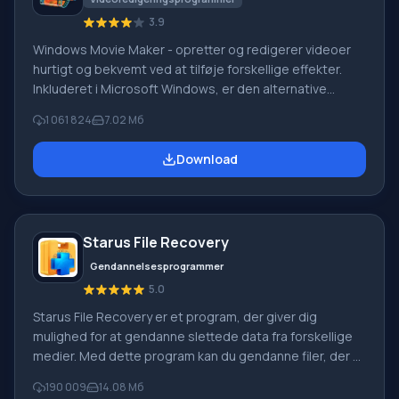
3.9
Windows Movie Maker - opretter og redigerer videoer
hurtigt og bekvemt ved at tilføje forskellige effekter.
Inkluderet i Microsoft Windows, er den alternative
Windows Movie Maker en del af den gratis Windows
1 061 824
7.02 Мб
Live-softwarepakke fra Microsoft. Funktioner i Windows
Movie Maker: Optag video fra forskellige kilder
Download
(videokameraer, mobiltelefoner, digitale videokameraer,
digitale kameraer osv.). Når du opretter videoer i
Windows Movie Maker, kan du tilføje et
baggrundslydspor, bruge mellem
Starus File Recovery
Gendannelsesprogrammer
5.0
Starus File Recovery er et program, der giver dig
mulighed for at gendanne slettede data fra forskellige
medier. Med dette program kan du gendanne filer, der er
mistet på forskellige måder. For eksempel blev de
190 009
14.08 Мб
slettet uden om papirkurven, skjult af ondsindet