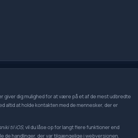
 der giver dig mulighed for at være på et af de mest udbredte
ed altid at holde kontakten med de mennesker, der er
iki til iOS
, vil du låse op for langt flere funktioner end
e de handlinger, der var tilgængelige i webversionen,