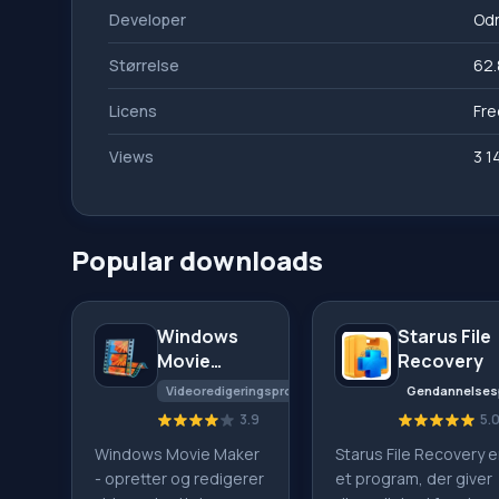
Developer
Odn
Størrelse
62.
Licens
Fre
Views
3 1
Popular downloads
Windows
Starus File
Movie
Recovery
Maker
Videoredigeringsprogrammer
Gendannelses
3.9
5.
Windows Movie Maker
Starus File Recovery e
- opretter og redigerer
et program, der giver