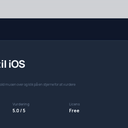
il iOS
old musen over og klik på en stjerne for at vurdere
Vurdering
Licens
5.0 / 5
Free