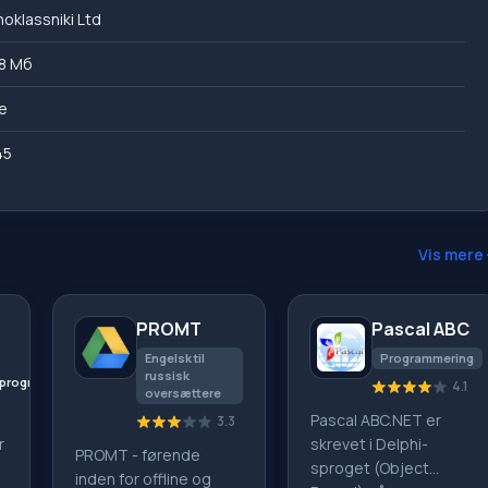
oklassniki Ltd
8 Мб
e
45
Vis mere
PROMT
Pascal ABC
Engelsk til
Programmering
russisk
programmer
4.1
oversættere
0
Pascal ABC.NET er
3.3
r
skrevet i Delphi-
PROMT - førende
sproget (Object
inden for offline og