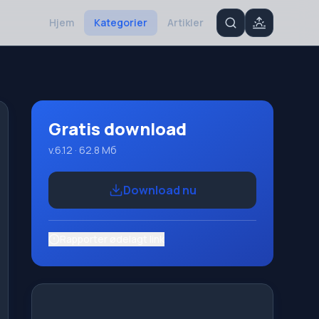
Hjem
Kategorier
Artikler
Gratis download
v.6.12 · 62.8 Мб
Download nu
Rapporter ødelagt link