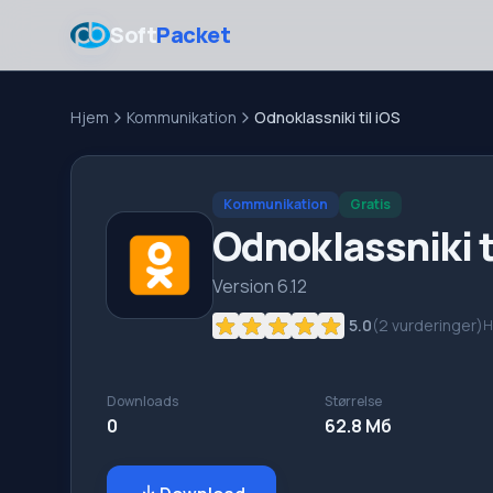
Soft
Packet
Hjem
Kommunikation
Odnoklassniki til iOS
Kommunikation
Gratis
Odnoklassniki t
Version 6.12
5.0
(
2
vurderinger)
H
Downloads
Størrelse
0
62.8 Мб