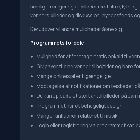
nemlig – redigering af billeder med filtre, lytning
venners billeder og diskussion i nyhedsfeeds o
Derudover vil andre muligheder åbne sig.
Programmets fordele
Mulighed for at foretage gratis opkald til ven
Giv gaver til dine venner til højtider og bare fo
Mange onlinespil er tilgængelige;
Modtagelse af notifikationer om beskeder på 
Du kan uploade et stort antal billeder på samm
Programmet har et behageligt design;
Mange funktioner relateret til musik.
Login eller registrering via programmet kan g