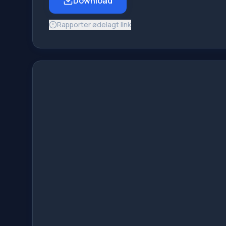
Download
Rapporter ødelagt link