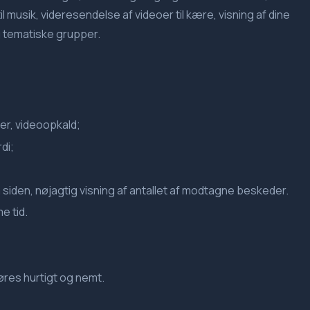
 til musik, videresendelse af videoer til kære, visning af dine
g tematiske grupper.
ner, videoopkald;
rdi;
siden, nøjagtig visning af antallet af modtagne beskeder.
e tid.
øres hurtigt og nemt.