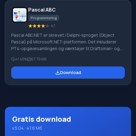
mangler en russisk grænseflade, eller e-mails fra et
Pascal ABC
udenlandsk firma
Programmering
4.1
Pascal ABC.NET er skrevet i Delphi-sproget (Object
Pascal) på Microsoft.NET-platformen. Det inkluderer
PT4-opgavesamlingen og værktøjer til Draftsman- og
Robot-udførerne, som bruges i skoleinformatik, når man
41 458
67.70 Мб
lærer programmering. Hovedformålet med Pascal
ABC.NET-programmeringssystemet er at studere og
Download
undervise i moderne programmeringssprog. Funktioner
Dette program er et komplet programmeringssystem,
der bruger Pascal-sproget. Udviklingen foregår på den
velkendte platform Micros
Gratis download
v.5.04 · 47.6 Мб