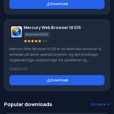
dem, der ønsker at have én browser på alle deres
Download
enheder: på en smartphone, tablet, personlig
computer, hvis driftsprincip er baseret på at danne en
enkelt cloud, hvor bogmærker, historik, indstillinger
Mercury Web Browser til iOS
Browsere til iOS
5.0
Mercury Web Browser til iOS er en alternativ browser til
enheder på dette operativsystem, og den modtager
regelmæssige opdateringer fra udviklerne og
betragtes som en af de bedste muligheder for stabil,
0
32 Мб
hurtig og sikker websurfing. Derudover er det muligt at
downloade Mercury Web Browser til iPhone for dem, der
Download
ønsker at kunne styre browseren ved hjælp af aktiv
stemmestyring. Fordele ved Mercury Web Browser til
iOS-operativsystemet I listen over dens funktioner m
Popular downloads
Vis mere