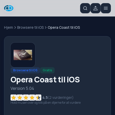
Hjem
Browsere til iOS
Opera Coast til iOS
Browsere til iOS
Gratis
Opera Coast til iOS
Version 5.04
4.5
(
2
vurderinger)
Hold musen over og klik på en stjerne for at vurdere