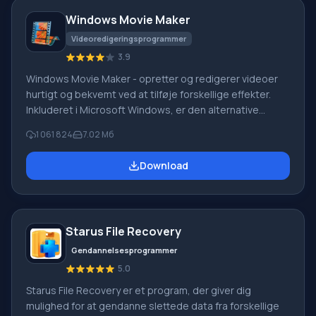
Windows Movie Maker
Videoredigeringsprogrammer
3.9
Windows Movie Maker - opretter og redigerer videoer
hurtigt og bekvemt ved at tilføje forskellige effekter.
Inkluderet i Microsoft Windows, er den alternative
Windows Movie Maker en del af den gratis Windows
1 061 824
7.02 Мб
Live-softwarepakke fra Microsoft. Funktioner i Windows
Movie Maker: Optag video fra forskellige kilder
Download
(videokameraer, mobiltelefoner, digitale videokameraer,
digitale kameraer osv.). Når du opretter videoer i
Windows Movie Maker, kan du tilføje et
baggrundslydspor, bruge mellem
Starus File Recovery
Gendannelsesprogrammer
5.0
Starus File Recovery er et program, der giver dig
mulighed for at gendanne slettede data fra forskellige