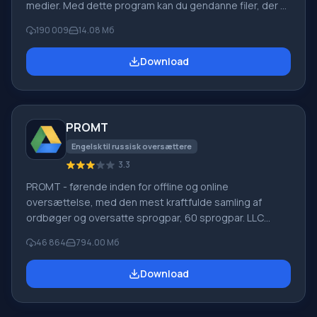
medier. Med dette program kan du gendanne filer, der er
mistet på forskellige måder. For eksempel blev de
190 009
14.08 Мб
slettet uden om papirkurven, skjult af ondsindet
software, mistet på grund af softwarefejl, fuldstændig
Download
tømning af papirkurven, formatering eller sletning af
harddisken. Programmet fungerer effektivt med
forskellige enheder, såsom harddiske, SS
PROMT
Engelsk til russisk oversættere
3.3
PROMT - førende inden for offline og online
oversættelse, med den mest kraftfulde samling af
ordbøger og oversatte sprogpar, 60 sprogpar. LLC
"PROMT" - et førende russisk firma, udvikler af
46 864
794.00 Мб
oversættelsessystemer til private brugere og
virksomheder. PROMT-software giver oversættelse af
Download
enhver tekst ved hjælp af indbyggede ordbøger,
herunder både almindelige og specialiserede termer.
Instruktioner til enhver enhed, i nødvendig software, der