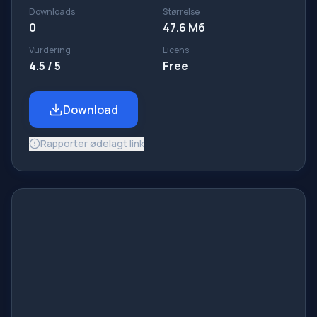
Downloads
Størrelse
0
47.6 Мб
Vurdering
Licens
4.5 / 5
Free
Download
Rapporter ødelagt link