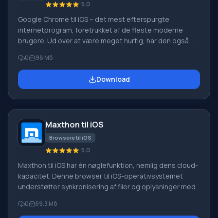
5.0
Google Chrome til iOS – det mest efterspurgte
internetprogram, foretrukket af de fleste moderne
brugere. Ud over at være meget hurtig, har den også
nyttige funktioner, der gør brugen endnu mere
0
98 Мб
behagelig. Download Google Chrome til iOS, fordi du
altid kan få adgang til dine yndlingsfaner ved blot at
Download
synkronisere browseren med dine andre enheder – en
computer eller tablet. Fordele ved browseren Du kan
reducere
Maxthon til iOS
Browsere til iOS
5.0
Maxthon til iOS har én nøglefunktion, nemlig dens cloud-
kapacitet. Denne browser til iOS-operativsystemet
understøtter synkronisering af filer og oplysninger med
alle programkonti på andre aktiverede enheder. Med
0
59.3 Мб
andre ord bør download af Maxthon til iOS foretages af