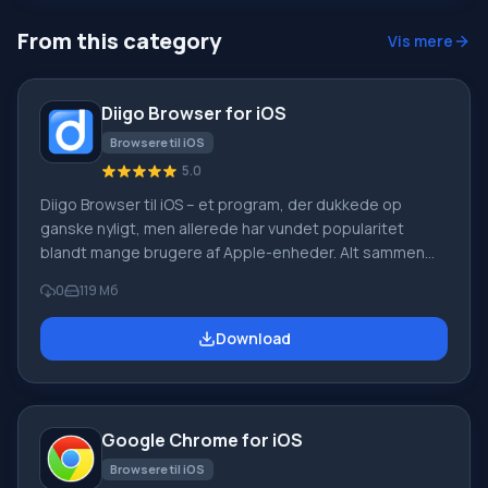
From this category
Vis mere
Diigo Browser for iOS
Browsere til iOS
5.0
Diigo Browser til iOS – et program, der dukkede op
ganske nyligt, men allerede har vundet popularitet
blandt mange brugere af Apple-enheder. Alt sammen
fordi det indeholder de mest nødvendige og nyttige
0
119 Мб
funktioner til arbejde og fritid på internettet. Du skal
downloade Diigo Browser til iOS, hvis du vil surfe på
Download
websider med alle bekvemmeligheder – i administration
og visning af sider. Funktioner i den nye browser:
Praktisk adgang til bogmærker og de mest foretrukne
og besøgte sider; Smart kommandolinje giver under
Google Chrome for iOS
Browsere til iOS