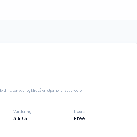
old musen over og klik på en stjerne for at vurdere
Vurdering
Licens
3.4 / 5
Free