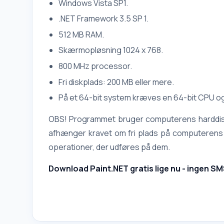
Windows Vista SP1.
.NET Framework 3.5 SP 1.
512 MB RAM.
Skærmopløsning 1024 x 768.
800 MHz processor.
Fri diskplads: 200 MB eller mere.
På et 64-bit system kræves en 64-bit CPU og
OBS! Programmet bruger computerens harddisk og
afhænger kravet om fri plads på computerens h
operationer, der udføres på dem.
Download Paint.NET gratis lige nu - ingen SM