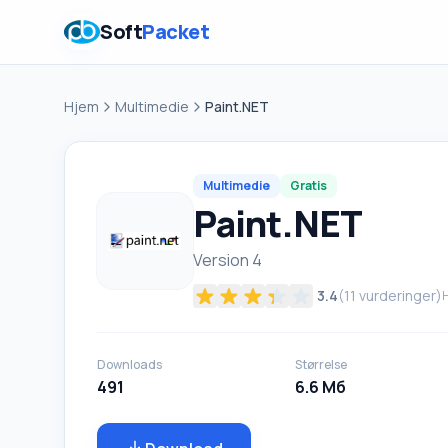
Soft
Packet
Hjem
Multimedie
Paint.NET
Multimedie
Gratis
Paint.NET
Version 4
3.4
(
11
vurderinger)
H
Downloads
Størrelse
491
6.6 Мб