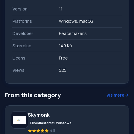
Version
1.1
Platforms
Windows, macOS
Developer
Peacemaker’s
Størrelse
149 Кб
Licens
Free
Views
525
From this category
Vis mere
Skymonk
Filnedlastere til Windows
4.5