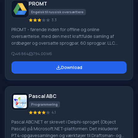
PROMT
Engelsk til russisk oversættere
3.3
PROMT - førende inden for offline og online
oversættelse, med den mest kraftfulde samling af
ordbøger og oversatte sprogpar, 60 sprogpar. LLC
"PROMT" - et førende russisk firma, udvikler af
46 864
794.00 Мб
oversættelsessystemer til private brugere og
virksomheder. PROMT-software giver oversættelse af
Download
enhver tekst ved hjælp af indbyggede ordbøger,
herunder både almindelige og specialiserede termer.
Instruktioner til enhver enhed, i nødvendig software, der
mangler en russisk grænseflade, eller e-mails fra et
Pascal ABC
udenlandsk firma
Programmering
4.1
Pascal ABC.NET er skrevet i Delphi-sproget (Object
Pascal) på Microsoft.NET-platformen. Det inkluderer
PT4-opgavesamlingen og værktøjer til Draftsman- og