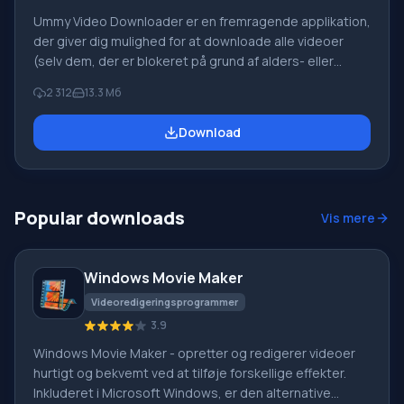
Ummy Video Downloader er en fremragende applikation,
der giver dig mulighed for at downloade alle videoer
(selv dem, der er blokeret på grund af alders- eller
regionsbegrænsninger) fra den mest populære
2 312
13.3 Мб
videohosting-side YouTube. Du kan downloade enten
hele videoen eller kun lydsporet. Applikationen har et
Download
kortfattet, behersket interface uden unødvendige
funktioner og indstillinger, så alle, selv en begynder, kan
mestre at arbejde med programmet. Funktion ved
Ummy Video Downloader: For at arbejde skal du blot
Popular downloads
Vis mere
kopiere adressen
Windows Movie Maker
Videoredigeringsprogrammer
3.9
Windows Movie Maker - opretter og redigerer videoer
hurtigt og bekvemt ved at tilføje forskellige effekter.
Inkluderet i Microsoft Windows, er den alternative