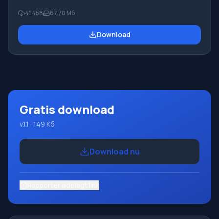
Robot-udførerne, som bruges i skoleinformatik, når man
41 458
67.70 Мб
lærer programmering. Hovedformålet med Pascal
ABC.NET-programmeringssystemet er at studere og
Download
undervise i moderne programmeringssprog. Funktioner
Dette program er et komplet programmeringssystem,
der bruger Pascal-sproget. Udviklingen foregår på den
velkendte platform Micros
Gratis download
v.1.1 · 149 Кб
Download nu
Rapporter ødelagt link