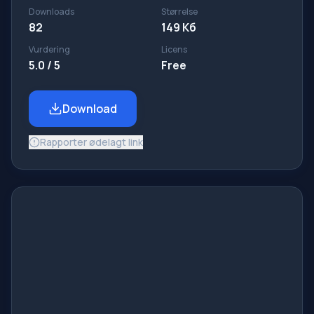
Downloads
Størrelse
82
149 Кб
Vurdering
Licens
5.0 / 5
Free
Download
Rapporter ødelagt link