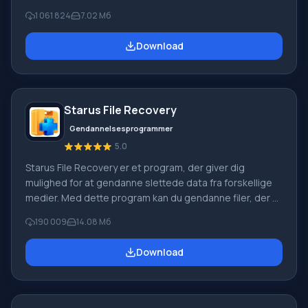
Windows Movie Maker en del af den gratis Windows
1 061 824
7.02 Мб
Live-softwarepakke fra Microsoft. Funktioner i Windows
Movie Maker: Optag video fra forskellige kilder
Download
(videokameraer, mobiltelefoner, digitale videokameraer,
digitale kameraer osv.). Når du opretter videoer i
Windows Movie Maker, kan du tilføje et
baggrundslydspor, bruge mellem
Starus File Recovery
Gendannelsesprogrammer
5.0
Starus File Recovery er et program, der giver dig
mulighed for at gendanne slettede data fra forskellige
medier. Med dette program kan du gendanne filer, der er
mistet på forskellige måder. For eksempel blev de
190 009
14.08 Мб
slettet uden om papirkurven, skjult af ondsindet
software, mistet på grund af softwarefejl, fuldstændig
Download
tømning af papirkurven, formatering eller sletning af
harddisken. Programmet fungerer effektivt med
forskellige enheder, såsom harddiske, SS