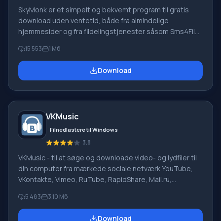
SkyMonk er et simpelt og bekvemt program til gratis
download uden ventetid, både fra almindelige
hjemmesider og fra fildelingstjenester såsom Sms4File,
Vip-File, Letitbit, Shareflare osv. Ved hjælp af SkyMonk
15 553
1 Мб
2.20 kan du downloade filer og uploade dem til en
fildelingstjeneste. Programmet understøtter en betalt
Download
downloadtilstand fra fildelingstjenester.
Hovedfunktionalitet af Skymonk Hovedfunktionen i
SkyMonk-programmet er accelereret og forenklet fil
download uden at købe premium-konti eller guld, med
VKMusic
mulighed for at genoptage afbrudte forbindelser. Uden
problemer, fa
Filnedlastere til Windows
3.8
VKMusic - til at søge og downloade video- og lydfiler til
din computer fra mærkede sociale netværk YouTube,
VKontakte, Vimeo, RuTube, RapidShare, Mail.ru,
DepositFiles, Uploading.Com. Videodownloads
5 483
3.10 Мб
understøttes på sider som smotri.com, intv.ru,
video.google.com, video.bigmir.net, a1tv.ru, tnt-tv.ru og
Download