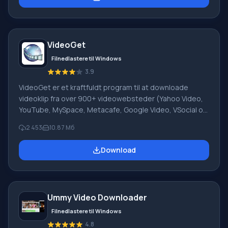
andre. Fordele: Yderligere søgning i en interaktiv
tegneseriedatabase (3000+ sovjetiske, 400+
udenlandske tegneserieserier; 140+ Anime-serier) i flv-
og avi-format. Praktisk WinAmp musik online-afspiller,
VideoGet
med support
Filnedlastere til Windows
3.9
VideoGet er et kraftfuldt program til at downloade
videoklip fra over 900+ videowebsteder (Yahoo Video,
YouTube, MySpace, Metacafe, Google Video, VSocial og
mange andre) med mulighed for at konvertere dem til
2 453
10.87 Mб
forskellige formater til afspilning på en videoafspiller,
computer eller mobiltelefon. Funktioner På trods af
Download
overfloden af downloader-programmer fra forskellige
tjenester er ikke alle i stand til hurtig og stabil drift.
VideoGet har en et-klik download-funktion; ved at klikke
på den tilsvarende knap ved siden af videoen starter
Ummy Video Downloader
downloaden automatisk.
Filnedlastere til Windows
4.8