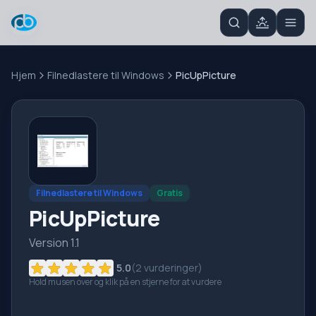
Hjem
Filnedlastere til Windows
PicUpPicture
Filnedlastere til Windows
Gratis
PicUpPicture
Version 1.1
5.0
(
2
vurderinger)
Hold musen over og klik på en stjerne for at vurdere