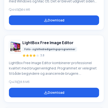
med Windows og Mac OS. Det er blevet udgivet siden
1990 og distribueres af TechSmith. Hovedfunktioner og
440
64 Mб
nøglefunktionalitet i Snagit: Fang grafik, tekst, video,
billeder og websider (inklusive dem der kræver rulning).
Download
Fang tekst, billeder fra programvinduer, menuer og
objekter. Fang billeder fra applikationer, Direct3D,
DirectDraw og DirectX. Fang tekst, grafikfiler,
skærmudklipsholder, DOS. Og
LightBox Free Image Editor
Foto- og billedredigeringsprogrammer
3.8
LightBox Free Image Editor kombinerer professionel
kvalitet med brugervenlighed. Programmet er velegnet
til både begyndere og avancerede brugere.
Programfunktioner Et karakteristisk træk ved editoren
431
9.8 Mб
er muligheden for at fjerne farvestik, som bruger en ny
gråpunktalgoritme. Den bruges til at fjerne usynlige
Download
hudtoner, der ødelægger det samlede indtryk. Et andet
positivt træk ved programmet er hurtig drift og hurtig
opstart. Begyndere vil finde den venlige grænseflade