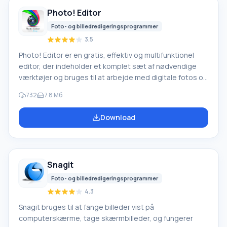
Photo! Editor
Foto- og billedredigeringsprogrammer
3.5
Photo! Editor er en gratis, effektiv og multifunktionel
editor, der indeholder et komplet sæt af nødvendige
værktøjer og bruges til at arbejde med digitale fotos og
rasterbilleder. Photo! Editor er hurtig, nem at bruge,
732
7.8 Mб
praktisk og funktionel på samme tid. Til billedbehandling
af høj kvalitet behøver du ikke studere en masse
Download
referencemateriale eller installere yderligere plugins. En
meget vigtig fordel ved programmet er, at alle
værktøjer kan bruges i automatisk tilstand.
Funktionseditor
Snagit
Foto- og billedredigeringsprogrammer
4.3
Snagit bruges til at fange billeder vist på
computerskærme, tage skærmbilleder, og fungerer