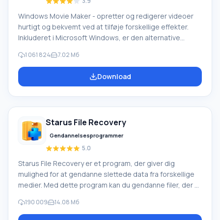
3.9
Windows Movie Maker - opretter og redigerer videoer
hurtigt og bekvemt ved at tilføje forskellige effekter.
Inkluderet i Microsoft Windows, er den alternative
Windows Movie Maker en del af den gratis Windows
1 061 824
7.02 Мб
Live-softwarepakke fra Microsoft. Funktioner i Windows
Movie Maker: Optag video fra forskellige kilder
Download
(videokameraer, mobiltelefoner, digitale videokameraer,
digitale kameraer osv.). Når du opretter videoer i
Windows Movie Maker, kan du tilføje et
baggrundslydspor, bruge mellem
Starus File Recovery
Gendannelsesprogrammer
5.0
Starus File Recovery er et program, der giver dig
mulighed for at gendanne slettede data fra forskellige
medier. Med dette program kan du gendanne filer, der er
mistet på forskellige måder. For eksempel blev de
190 009
14.08 Мб
slettet uden om papirkurven, skjult af ondsindet
software, mistet på grund af softwarefejl, fuldstændig