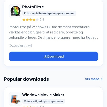
og referencevejledningen nyttige. Lille pro
PhotoFiltre
Foto- og billedredigeringsprogrammer
3.9
PhotoFiltre på Windows OS har de mest essentielle
værktøjer og bruges til at redigere, oprette og
behandle billeder. Det hjælper brugeren med hurtigt at
skabe grafiske kompositioner. En enorm samling af
309
11.02 Mб
grafiske effekter får en nybegynder til at føle sig som en
rigtig professionel i fotografiets verden. Du kan bruge
Download
standardindstillinger (kontrast, mætning, lysstyrke,
farveindstillinger) og mange kunstneriske filtre. Editoren
kan optimere grafik, behandle dekorativ tekst, oprette
hilsner
Popular downloads
Vis mere
Windows Movie Maker
Videoredigeringsprogrammer