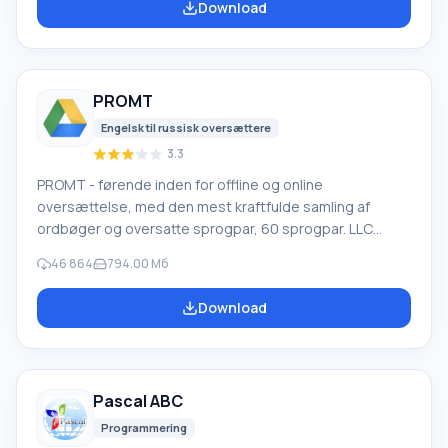
Download
tømning af papirkurven, formatering eller sletning af
harddisken. Programmet fungerer effektivt med
forskellige enheder, såsom harddiske, SS
PROMT
Engelsk til russisk oversættere
3.3
PROMT - førende inden for offline og online
oversættelse, med den mest kraftfulde samling af
ordbøger og oversatte sprogpar, 60 sprogpar. LLC
"PROMT" - et førende russisk firma, udvikler af
46 864
794.00 Мб
oversættelsessystemer til private brugere og
virksomheder. PROMT-software giver oversættelse af
Download
enhver tekst ved hjælp af indbyggede ordbøger,
herunder både almindelige og specialiserede termer.
Instruktioner til enhver enhed, i nødvendig software, der
mangler en russisk grænseflade, eller e-mails fra et
Pascal ABC
udenlandsk firma
Programmering