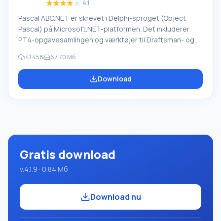
4.1
Pascal ABC.NET er skrevet i Delphi-sproget (Object
Pascal) på Microsoft.NET-platformen. Det inkluderer
PT4-opgavesamlingen og værktøjer til Draftsman- og
Robot-udførerne, som bruges i skoleinformatik, når man
41 458
67.70 Мб
lærer programmering. Hovedformålet med Pascal
ABC.NET-programmeringssystemet er at studere og
Download
undervise i moderne programmeringssprog. Funktioner
Dette program er et komplet programmeringssystem,
der bruger Pascal-sproget. Udviklingen foregår på den
velkendte platform Micros
Gratis download
v.4.1.9 · 0.84 Mб
Download nu