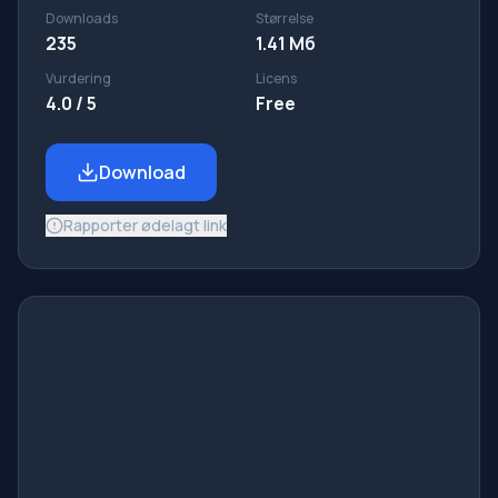
Downloads
Størrelse
235
1.41 Mб
Vurdering
Licens
4.0 / 5
Free
Download
Rapporter ødelagt link