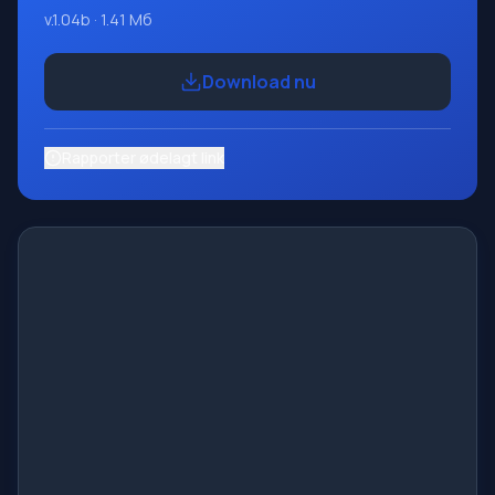
v.1.04b · 1.41 Mб
Download nu
Rapporter ødelagt link