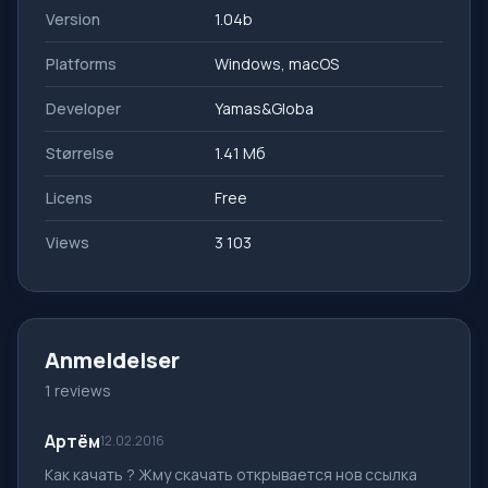
Version
1.04b
Platforms
Windows, macOS
Developer
Yamas&Globa
Størrelse
1.41 Mб
Licens
Free
Views
3 103
Anmeldelser
1 reviews
Артём
12.02.2016
Как качать ? Жму скачать открывается нов ссылка