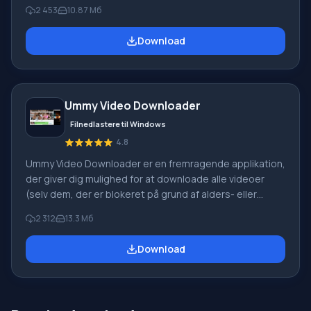
mange andre) med mulighed for at konvertere dem til
2 453
10.87 Mб
forskellige formater til afspilning på en videoafspiller,
computer eller mobiltelefon. Funktioner På trods af
Download
overfloden af downloader-programmer fra forskellige
tjenester er ikke alle i stand til hurtig og stabil drift.
VideoGet har en et-klik download-funktion; ved at klikke
på den tilsvarende knap ved siden af videoen starter
Ummy Video Downloader
downloaden automatisk.
Filnedlastere til Windows
4.8
Ummy Video Downloader er en fremragende applikation,
der giver dig mulighed for at downloade alle videoer
(selv dem, der er blokeret på grund af alders- eller
regionsbegrænsninger) fra den mest populære
2 312
13.3 Мб
videohosting-side YouTube. Du kan downloade enten
hele videoen eller kun lydsporet. Applikationen har et
Download
kortfattet, behersket interface uden unødvendige
funktioner og indstillinger, så alle, selv en begynder, kan
mestre at arbejde med programmet. Funktion ved
Ummy Video Downloader: For at arbejde skal du blot