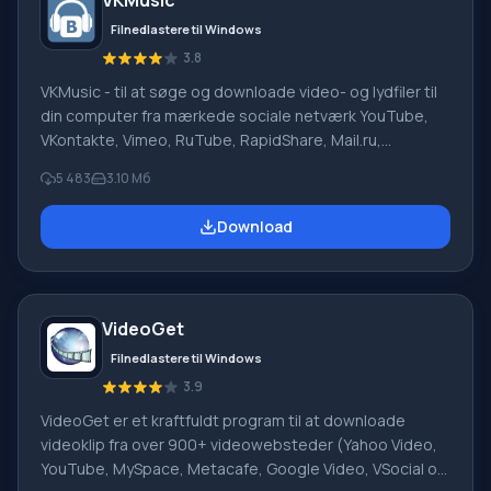
VKMusic
mulighed for at genoptage afbrudte forbindelser. Uden
problemer, fa
Filnedlastere til Windows
3.8
VKMusic - til at søge og downloade video- og lydfiler til
din computer fra mærkede sociale netværk YouTube,
VKontakte, Vimeo, RuTube, RapidShare, Mail.ru,
DepositFiles, Uploading.Com. Videodownloads
5 483
3.10 Мб
understøttes på sider som smotri.com, intv.ru,
video.google.com, video.bigmir.net, a1tv.ru, tnt-tv.ru og
Download
andre. Fordele: Yderligere søgning i en interaktiv
tegneseriedatabase (3000+ sovjetiske, 400+
udenlandske tegneserieserier; 140+ Anime-serier) i flv-
og avi-format. Praktisk WinAmp musik online-afspiller,
VideoGet
med support
Filnedlastere til Windows
3.9
VideoGet er et kraftfuldt program til at downloade
videoklip fra over 900+ videowebsteder (Yahoo Video,
YouTube, MySpace, Metacafe, Google Video, VSocial og