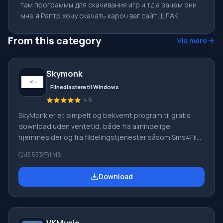
там программы для скачивания игр и тд а зачем они
мне я Раптр хочу скачать кароч ваг сайт ШЛАК
From this category
Vis mere
Skymonk
Filnedlastere til Windows
4.5
SkyMonk er et simpelt og bekvemt program til gratis
download uden ventetid, både fra almindelige
hjemmesider og fra fildelingstjenester såsom Sms4File,
Vip-File, Letitbit, Shareflare osv. Ved hjælp af SkyMonk
15 553
1 Мб
2.20 kan du downloade filer og uploade dem til en
fildelingstjeneste. Programmet understøtter en betalt
Download
downloadtilstand fra fildelingstjenester.
Hovedfunktionalitet af Skymonk Hovedfunktionen i
SkyMonk-programmet er accelereret og forenklet fil
download uden at købe premium-konti eller guld, med