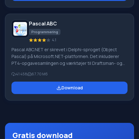
herunder både almindelige og specialiserede termer.
Instruktioner til enhver enhed, i nødvendig software, der
mangler en russisk grænseflade, eller e-mails fra et
Pascal ABC
udenlandsk firma
Programmering
4.1
Pascal ABC.NET er skrevet i Delphi-sproget (Object
Pascal) på Microsoft.NET-platformen. Det inkluderer
PT4-opgavesamlingen og værktøjer til Draftsman- og
Robot-udførerne, som bruges i skoleinformatik, når man
41 458
67.70 Мб
lærer programmering. Hovedformålet med Pascal
ABC.NET-programmeringssystemet er at studere og
Download
undervise i moderne programmeringssprog. Funktioner
Dette program er et komplet programmeringssystem,
der bruger Pascal-sproget. Udviklingen foregår på den
velkendte platform Micros
Gratis download