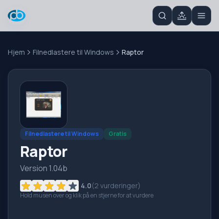
Hjem
Filnedlastere til Windows
Raptor
Filnedlastere til Windows
Gratis
Raptor
Version 1.04b
4.0
(
2
vurderinger)
Hold musen over og klik på en stjerne for at vurdere