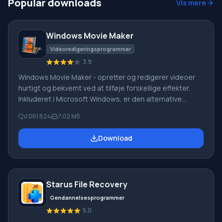
Popular downloads
Vis mere
kopiere adressen
Windows Movie Maker
Videoredigeringsprogrammer
3.9
Windows Movie Maker - opretter og redigerer videoer
hurtigt og bekvemt ved at tilføje forskellige effekter.
Inkluderet i Microsoft Windows, er den alternative
Windows Movie Maker en del af den gratis Windows
1 061 824
7.02 Мб
Live-softwarepakke fra Microsoft. Funktioner i Windows
Movie Maker: Optag video fra forskellige kilder
Download
(videokameraer, mobiltelefoner, digitale videokameraer,
digitale kameraer osv.). Når du opretter videoer i
Windows Movie Maker, kan du tilføje et
baggrundslydspor, bruge mellem
Starus File Recovery
Gendannelsesprogrammer
5.0