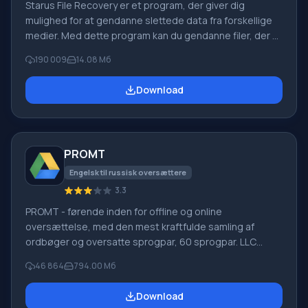
Starus File Recovery er et program, der giver dig
mulighed for at gendanne slettede data fra forskellige
medier. Med dette program kan du gendanne filer, der er
mistet på forskellige måder. For eksempel blev de
190 009
14.08 Мб
slettet uden om papirkurven, skjult af ondsindet
software, mistet på grund af softwarefejl, fuldstændig
Download
tømning af papirkurven, formatering eller sletning af
harddisken. Programmet fungerer effektivt med
forskellige enheder, såsom harddiske, SS
PROMT
Engelsk til russisk oversættere
3.3
PROMT - førende inden for offline og online
oversættelse, med den mest kraftfulde samling af
ordbøger og oversatte sprogpar, 60 sprogpar. LLC
"PROMT" - et førende russisk firma, udvikler af
46 864
794.00 Мб
oversættelsessystemer til private brugere og
virksomheder. PROMT-software giver oversættelse af
Download
enhver tekst ved hjælp af indbyggede ordbøger,