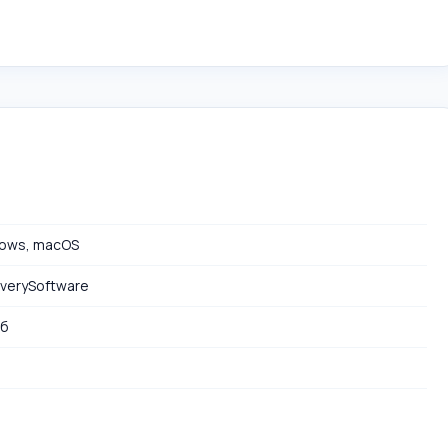
ows, macOS
verySoftware
Мб