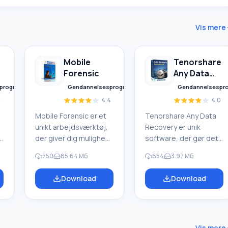
Vis mere
Mobile
Tenorshare
Forensic
Any Data
Recovery
programmer
Gendannelsesprogrammer
Gendannelsespr
0
4.4
4.0
Mobile Forensic er et
Tenorshare Any Data
unikt arbejdsværktøj,
Recovery er unik
g
der giver dig mulighed
software, der gør det
for at foretage en
muligt for dig hurtigt at
750
85.64 Мб
654
3.97 Мб
.
grundig undersøgelse
gendanne slettede
af enhver mobilenhed.
data. Applikationen kan
Download
Download
Med dette program
gendanne filer fra
kan du udtrække alle
beskadigede diske
lse
data, der er gemt i
eller medier efter
hukommelsen på
formatering. Du
enhver smartphone,
behøver ikke længere
Vis mere