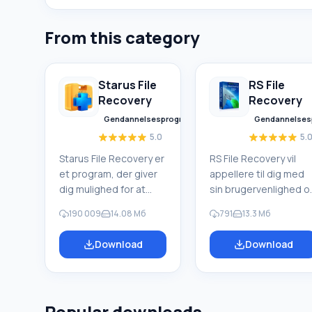
From this category
Starus File
RS File
Recovery
Recovery
Gendannelsesprogrammer
Gendannelses
5.0
5.
Starus File Recovery er
RS File Recovery vil
et program, der giver
appellere til dig med
dig mulighed for at
sin brugervenlighed o
gendanne slettede
bekvemme layout af
190 009
14.08 Мб
791
13.3 Mб
data fra forskellige
funktionelle elementer
medier. Med dette
Programmet arbejder
Download
Download
program kan du
hurtigt. Med dens
gendanne filer, der er
hjælp kan du udføre
mistet på forskellige
højkvalitetsgendanne
måder. For eksempel
af Office-dokumenter,
Popular downloads
blev de slettet uden
musik- og lydfiler,