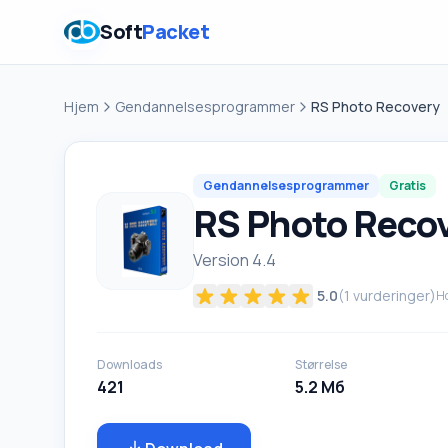
Soft
Packet
Hjem
Gendannelsesprogrammer
RS Photo Recovery
Gendannelsesprogrammer
Gratis
RS Photo Reco
Version 4.4
5.0
(
1
vurderinger)
Ho
Downloads
Størrelse
421
5.2 Мб