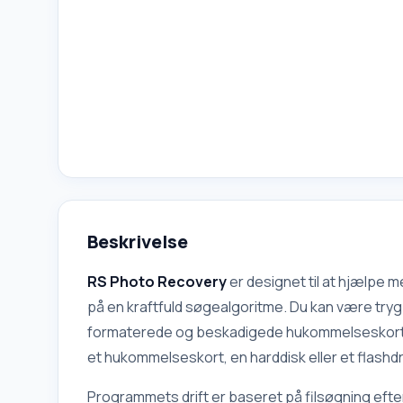
Beskrivelse
RS Photo Recovery
er designet til at hjælpe 
på en kraftfuld søgealgoritme. Du kan være tryg 
formaterede og beskadigede hukommelseskort. Sto
et hukommelseskort, en harddisk eller et flashdr
Programmets drift er baseret på filsøgning efter