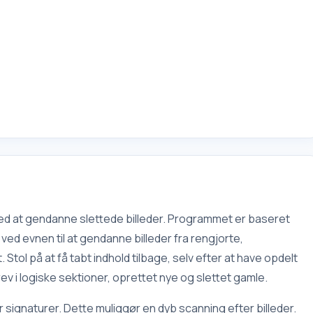
med at gendanne slettede billeder. Programmet er baseret
ved evnen til at gendanne billeder fra rengjorte,
l på at få tabt indhold tilbage, selv efter at have opdelt
ev i logiske sektioner, oprettet nye og slettet gamle.
 signaturer. Dette muliggør en dyb scanning efter billeder.