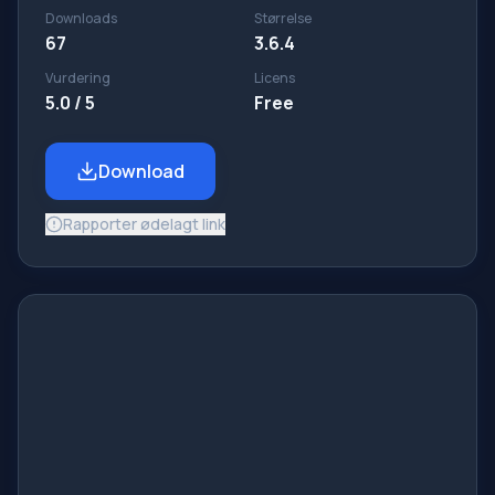
Downloads
Størrelse
67
3.6.4
Vurdering
Licens
5.0 / 5
Free
Download
Rapporter ødelagt link