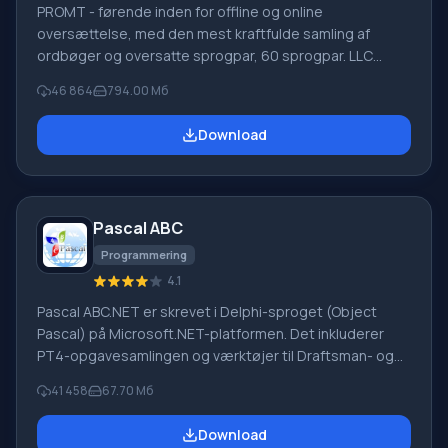
PROMT - førende inden for offline og online
oversættelse, med den mest kraftfulde samling af
ordbøger og oversatte sprogpar, 60 sprogpar. LLC
"PROMT" - et førende russisk firma, udvikler af
46 864
794.00 Мб
oversættelsessystemer til private brugere og
virksomheder. PROMT-software giver oversættelse af
Download
enhver tekst ved hjælp af indbyggede ordbøger,
herunder både almindelige og specialiserede termer.
Instruktioner til enhver enhed, i nødvendig software, der
mangler en russisk grænseflade, eller e-mails fra et
Pascal ABC
udenlandsk firma
Programmering
4.1
Pascal ABC.NET er skrevet i Delphi-sproget (Object
Pascal) på Microsoft.NET-platformen. Det inkluderer
PT4-opgavesamlingen og værktøjer til Draftsman- og
Robot-udførerne, som bruges i skoleinformatik, når man
41 458
67.70 Мб
lærer programmering. Hovedformålet med Pascal
ABC.NET-programmeringssystemet er at studere og
Download
undervise i moderne programmeringssprog. Funktioner