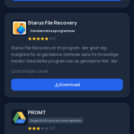
digitale kameraer osv.). Når du opretter videoer i
Windows Movie Maker, kan du tilføje et
baggrundslydspor, bruge mellem
Starus File Recovery
Gendannelsesprogrammer
5.0
Starus File Recovery er et program, der giver dig
mulighed for at gendanne slettede data fra forskellige
medier. Med dette program kan du gendanne filer, der er
mistet på forskellige måder. For eksempel blev de
190 009
14.08 Мб
slettet uden om papirkurven, skjult af ondsindet
software, mistet på grund af softwarefejl, fuldstændig
Download
tømning af papirkurven, formatering eller sletning af
harddisken. Programmet fungerer effektivt med
forskellige enheder, såsom harddiske, SS
PROMT
Engelsk til russisk oversættere
3.3