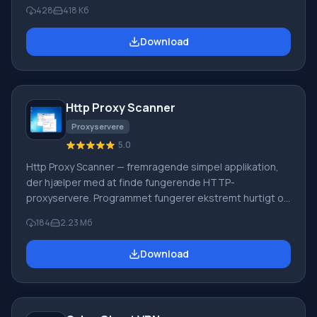
ved at bruge en eller flere proxy-servere på én gang.
428
418 Кб
Funktion ved Proxy Switch: I programmet er det ret nemt
at skifte mellem fungerende proxy-servere, og
Download
automatisk skift efter en bestemt tidsperiode er også
muligt. Du kan downloade et stort antal anonyme proxy-
servere.
Http Proxy Scanner
Proxyservere
5.0
Http Proxy Scanner — fremragende simpel applikation,
der hjælper med at finde fungerende HTTP-
proxyservere. Programmet fungerer ekstremt hurtigt og
baseret på SYN-metoden, scanner dybt hundrede
184
2.23 Мб
tusinder af IP-adresser per sekund. Efter afslutning af
søgningen modtager brugeren en komplet liste over
Download
opdagede servere til personlig brug. Du kan gemme den
fundne liste over servere i en tekstfil og henvise til den i
fremtiden. Funktion ved Http Proxy Scanner Http Proxy
Scanner-applikationen kan være nyttig for dem