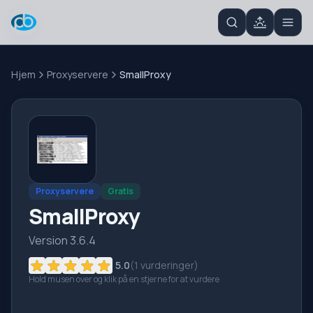
Hjem
Proxyservere
SmallProxy
Proxyservere
Gratis
SmallProxy
Version 3.6.4
5.0
(
1
vurderinger)
Hold musen over og klik på en stjerne for at vurdere