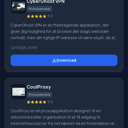
CyberGhost VPN
Proxyservere
5.0
CyberGhost VPN er en fremragende applikation, der
giver dig mulighed for at browse alle slags websider
normalt, men din rigtige IP-adresse vil være skjult, da al
trafik går gennem CyberGhost-tjenester i Europa og
108
8.25 Мб
USA. Hver gang du opretter forbindelse til netværket,
tildeler udbyderen dig en unik adresse, der identificerer
Download
din computer i løbet af denne onlinesession. Funktion
ved CyberGhost VPN: ved brug af CyberGhost VPN-
programmet, når du går på internettet, vil din adresse
være usynlig.
CoolProxy
Proxyservere
5.0
CoolProxy er en proxyapplikation designet til en
virksomhed eller organisation til at få adgang til
internetressourcer fra netværket via en forbindelse ved