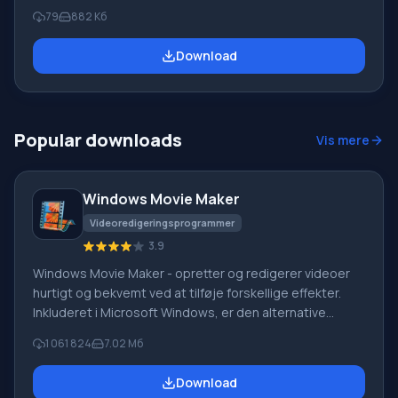
hjælp af et modem eller netværk. Programmet cacher
79
882 Кб
tidligere viste sider og giver dig mulighed for at se disse
sider i offline tilstand. Applikationen bevarer fuldt ud
Download
webstedets struktur, så du kan se sider, der er
utilgængelige i normal tilstand. CoolProxy-funktion
CoolProxy-applikationen giver dig mulighed for at
begrænse reklamer og ubekræftede
Popular downloads
Vis mere
Windows Movie Maker
Videoredigeringsprogrammer
3.9
Windows Movie Maker - opretter og redigerer videoer
hurtigt og bekvemt ved at tilføje forskellige effekter.
Inkluderet i Microsoft Windows, er den alternative
Windows Movie Maker en del af den gratis Windows
1 061 824
7.02 Мб
Live-softwarepakke fra Microsoft. Funktioner i Windows
Movie Maker: Optag video fra forskellige kilder
Download
(videokameraer, mobiltelefoner, digitale videokameraer,