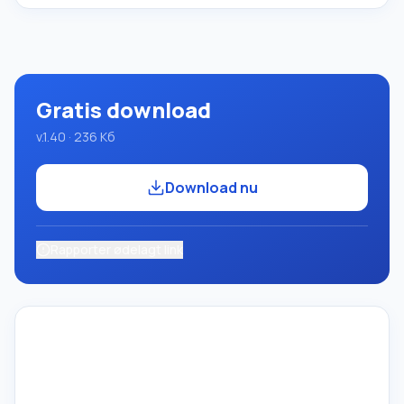
der bruger Pascal-sproget. Udviklingen foregår på den
velkendte platform Micros
Gratis download
v.1.40 · 236 Кб
Download nu
Rapporter ødelagt link