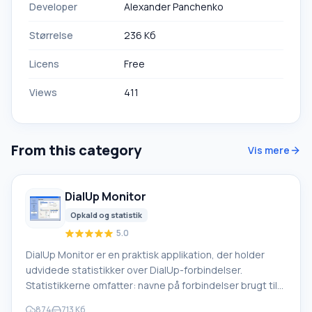
Developer
Alexander Panchenko
Størrelse
236 Кб
Licens
Free
Views
411
From this category
Vis mere
DialUp Monitor
Opkald og statistik
5.0
DialUp Monitor er en praktisk applikation, der holder
udvidede statistikker over DialUp-forbindelser.
Statistikkerne omfatter: navne på forbindelser brugt til
opkobling, gennemsnitlig forbindelseshastighed (aktuel
874
713 Кб