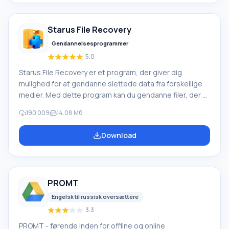
Windows Movie Maker, kan du tilføje et
baggrundslydspor, bruge mellem
Starus File Recovery
Gendannelsesprogrammer
5.0
Starus File Recovery er et program, der giver dig
mulighed for at gendanne slettede data fra forskellige
medier. Med dette program kan du gendanne filer, der er
mistet på forskellige måder. For eksempel blev de
190 009
14.08 Мб
slettet uden om papirkurven, skjult af ondsindet
software, mistet på grund af softwarefejl, fuldstændig
Download
tømning af papirkurven, formatering eller sletning af
harddisken. Programmet fungerer effektivt med
forskellige enheder, såsom harddiske, SS
PROMT
Engelsk til russisk oversættere
3.3
PROMT - førende inden for offline og online