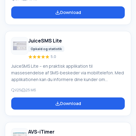
og samlet), mængder af modtagne og sendte bytes,
onlinetid og meget mere. Du kan se sådanne
Download
statistikker for enhver valgt periode, såvel som i en
bekvem grafisk form. Programmet overvåger trafik,
onlinetid og forbindelseshastighed. Alle disse
parametre indstilles af brugeren uafhængigt.
JuiceSMS Lite
Opkald og statistik
5.0
JuiceSMS Lite – en praktisk applikation til
massesendelse af SMS-beskeder via mobiltelefon. Med
applikationen kan du informere dine kunder om
kommende tilbud samt lykønske et stort antal venner
125
25 Мб
med den kommende ferie. Nu behøver du ikke at bruge
meget tid på alt dette, du skal blot installere
Download
programmet på din pc og tilslutte din mobiltelefon til
det. SMS-sendelse kan foretages til et ubegrænset
antal telefonnumre. Funktion i JuiceSMS Lite-appen.
AVS-iTimer