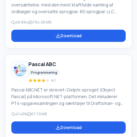
oversættelse, med den mest kraftfulde samling af
ordbøger og oversatte sprogpar, 60 sprogpar. LLC
"PROMT" - et førende russisk firma, udvikler af
46 864
794.00 Мб
oversættelsessystemer til private brugere og
virksomheder. PROMT-software giver oversættelse af
Download
enhver tekst ved hjælp af indbyggede ordbøger,
herunder både almindelige og specialiserede termer.
Instruktioner til enhver enhed, i nødvendig software, der
mangler en russisk grænseflade, eller e-mails fra et
Pascal ABC
udenlandsk firma
Programmering
4.1
Pascal ABC.NET er skrevet i Delphi-sproget (Object
Pascal) på Microsoft.NET-platformen. Det inkluderer
PT4-opgavesamlingen og værktøjer til Draftsman- og
Robot-udførerne, som bruges i skoleinformatik, når man
41 458
67.70 Мб
lærer programmering. Hovedformålet med Pascal
ABC.NET-programmeringssystemet er at studere og
Download
undervise i moderne programmeringssprog. Funktioner
Dette program er et komplet programmeringssystem,