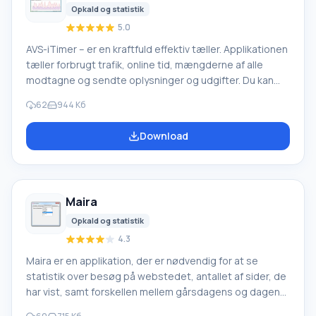
Opkald og statistik
5.0
AVS-iTimer – er en kraftfuld effektiv tæller. Applikationen
tæller forbrugt trafik, online tid, mængderne af alle
modtagne og sendte oplysninger og udgifter. Du kan
aktivere enten flere tællere eller alle på én gang
62
944 Кб
(sessionstid og tid for alle sessioner,
sessionsomkostning og omkostning for alle sessioner,
Download
megabyte sendt i denne session og totalt, megabyte
modtaget i denne session og totalt,
forbindelseshastighed samt trafik i graf form). For hver
forbindelse kan du vælge nye indstillinger.
Maira
Opkald og statistik
4.3
Maira er en applikation, der er nødvendig for at se
statistik over besøg på webstedet, antallet af sider, de
har vist, samt forskellen mellem gårsdagens og dagens
statistiske værdier, uden at åbne ekstra sider i