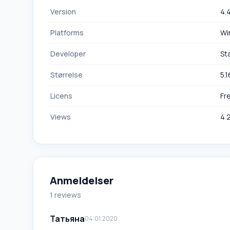
Version
4.
Platforms
Wi
Developer
St
Størrelse
5.
Licens
Fr
Views
4 
Anmeldelser
1 reviews
Татьяна
04.01.2020