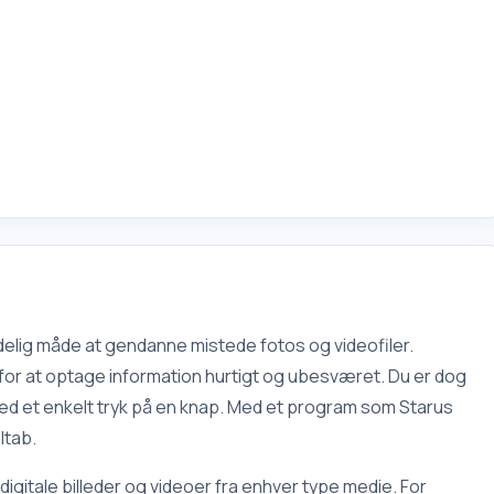
delig måde at gendanne mistede fotos og videofiler.
 for at optage information hurtigt og ubesværet. Du er dog
med et enkelt tryk på en knap. Med et program som Starus
ltab.
gitale billeder og videoer fra enhver type medie. For