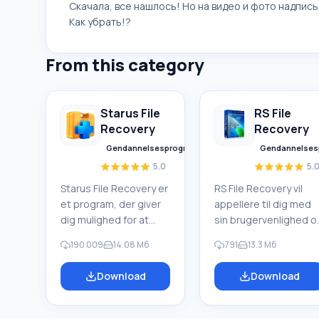
Скачала, все нашлось! Но на видео и фото надпис
Как убрать!?
From this category
Starus File
RS File
Recovery
Recovery
Gendannelsesprogrammer
Gendannelses
5.0
5.
Starus File Recovery er
RS File Recovery vil
et program, der giver
appellere til dig med
dig mulighed for at
sin brugervenlighed o
gendanne slettede
bekvemme layout af
190 009
14.08 Мб
791
13.3 Mб
data fra forskellige
funktionelle elementer
medier. Med dette
Programmet arbejder
Download
Download
program kan du
hurtigt. Med dens
gendanne filer, der er
hjælp kan du udføre
mistet på forskellige
højkvalitetsgendanne