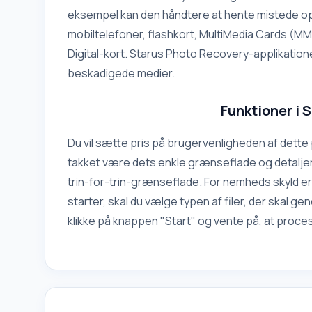
eksempel kan den håndtere at hente mistede opl
mobiltelefoner, flashkort, MultiMedia Cards (M
Digital-kort. Starus Photo Recovery-applikatio
beskadigede medier.
Funktioner i 
Du vil sætte pris på brugervenligheden af det
takket være dets enkle grænseflade og detaljer
trin-for-trin-grænseflade. For nemheds skyld e
starter, skal du vælge typen af filer, der skal ge
klikke på knappen "Start" og vente på, at proce