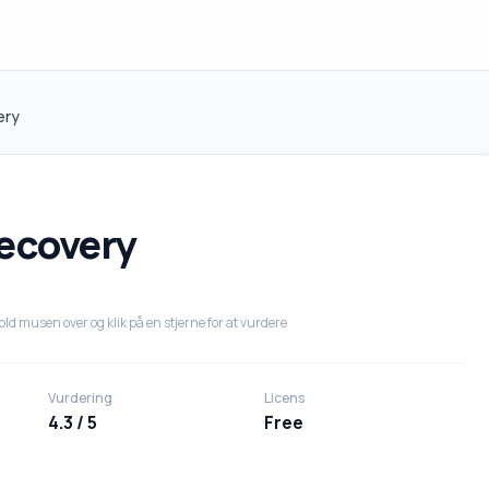
ery
ecovery
old musen over og klik på en stjerne for at vurdere
Vurdering
Licens
4.3 / 5
Free