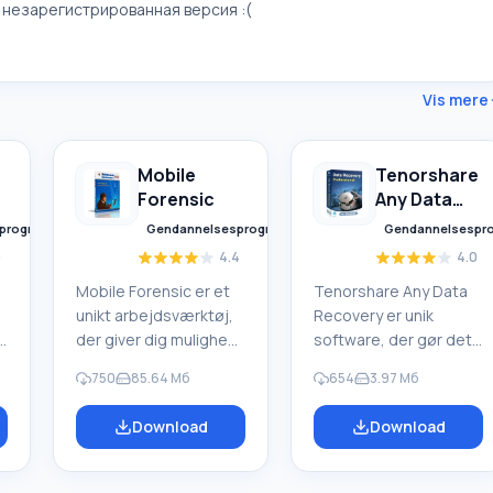
ь незарегистрированная версия :(
Vis mere
Mobile
Tenorshare
Forensic
Any Data
Recovery
programmer
Gendannelsesprogrammer
Gendannelsespr
0
4.4
4.0
Mobile Forensic er et
Tenorshare Any Data
unikt arbejdsværktøj,
Recovery er unik
g
der giver dig mulighed
software, der gør det
for at foretage en
muligt for dig hurtigt at
750
85.64 Мб
654
3.97 Мб
.
grundig undersøgelse
gendanne slettede
af enhver mobilenhed.
data. Applikationen kan
Download
Download
Med dette program
gendanne filer fra
kan du udtrække alle
beskadigede diske
lse
data, der er gemt i
eller medier efter