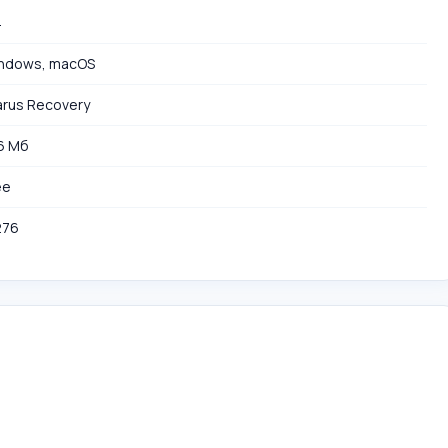
4
ndows, macOS
arus Recovery
16 Мб
ee
276