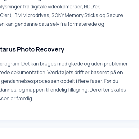
ysninger fra digitale videokameraer, HDD'er,
MC'er), IBM Microdrives, SONY Memory Sticks og Secure
nen kan gendanne data selv fra formaterede og
Starus Photo Recovery
te program. Det kan bruges med glæde og uden problemer
ede dokumentation. Værktøjets drift er baseret på en
r gendannelsesprocessen opdelt i flere faser. Før du
ndannes, og mappen til endelig fillagring. Derefter skal du
ssen er færdig.