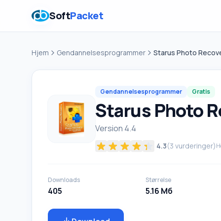
Soft
Packet
Hjem
Gendannelsesprogrammer
Starus Photo Recov
Gendannelsesprogrammer
Gratis
Starus Photo R
Version 4.4
4.3
(
3
vurderinger)
H
Downloads
Størrelse
405
5.16 Мб