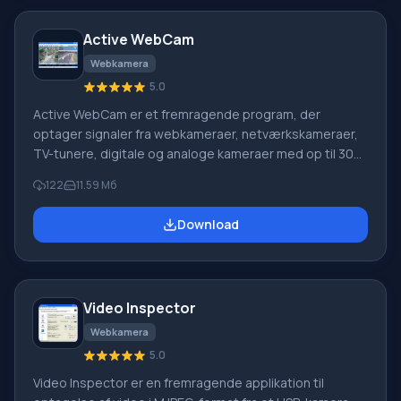
Active WebCam
Webkamera
5.0
Active WebCam er et fremragende program, der
optager signaler fra webkameraer, netværkskameraer,
TV-tunere, digitale og analoge kameraer med op til 30
billeder pr. sekund. Du kan organisere udsendelse til
122
11.59 Мб
netværket enten fra din computer (kører din egen
HTTP) eller via en FTP-server. Applikationen kan også
Download
bruges som et ikke-professionelt overvågningssystem
til dit hjem, kontor eller bestemte medarbejdere. En
funktion ved Active WebCam: applikationen har
indbyggede bevægelsessensorer, der, når en bestemt
Video Inspector
Webkamera
5.0
Video Inspector er en fremragende applikation til