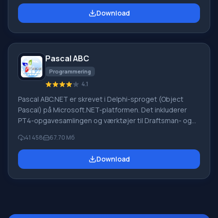
virksomheder. PROMT-software giver oversættelse af
Download
enhver tekst ved hjælp af indbyggede ordbøger,
herunder både almindelige og specialiserede termer.
Instruktioner til enhver enhed, i nødvendig software, der
mangler en russisk grænseflade, eller e-mails fra et
Pascal ABC
udenlandsk firma
Programmering
4.1
Pascal ABC.NET er skrevet i Delphi-sproget (Object
Pascal) på Microsoft.NET-platformen. Det inkluderer
PT4-opgavesamlingen og værktøjer til Draftsman- og
Robot-udførerne, som bruges i skoleinformatik, når man
41 458
67.70 Мб
lærer programmering. Hovedformålet med Pascal
ABC.NET-programmeringssystemet er at studere og
Download
undervise i moderne programmeringssprog. Funktioner
Dette program er et komplet programmeringssystem,
der bruger Pascal-sproget. Udviklingen foregår på den
velkendte platform Micros