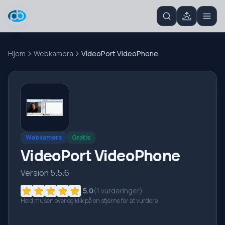
Hjem
Webkamera
VideoPort VideoPhone
Webkamera
Gratis
VideoPort VideoPhone
Version 5.5.6
5.0
(
1
vurderinger)
Hold musen over og klik på en stjerne for at vurdere