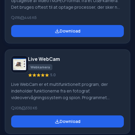
optagelse af video i MJPEG-format fra et USB-kamera.
Det bruges oftest til at optage processer, der sker nær
din computer, når du ikke er i nærheden. Du kan bruge
116
446 Кб
det som et supplement til dit
videoovervågningssystem. Du kan overvåge dine børns,
Download
kæledyrs og medarbejderes handlinger og også lære
mange interessante ting, der sker, når du ikke er i
nærheden. Optagelsen starter i henhold til en indstillet
timer, eller når der registreres bevægelse.
Live WebCam
Webkamera
5.0
Live WebCam er et multifunktionelt program, der
indeholder funktionerne fra en fotograf,
videovervågningssystem og spion. Programmet
optager og gemmer automatisk billeder fra et webcam.
108
330 Кб
For at undgå at gemme dubletter sammenligner det
automatisk det aktuelle og det forrige billede. Det er
Download
praktisk at bruge auto-fotograf-tilstanden under
vennefester, præsentationer og lignende