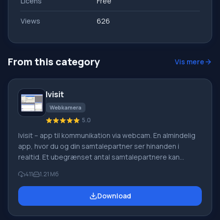
Licens
Free
Views
626
From this category
Vis mere
Ivisit
Webkamera
5.0
Ivisit – app til kommunikation via webcam. En almindelig
app, hvor du og din samtalepartner ser hinanden i
realtid. Et ubegrænset antal samtalepartnere kan
deltage i sådan videokommunikation. Der er talechat og
411
1.21 Мб
kommunikation via tekstbeskeder. Du kan kommunikere
og observere din modstanders handlinger uden at have
Download
noget videoudstyr. Funktion ved Ivisit: I dette program er
dine potentielle samtalepartnere i ta