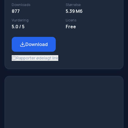
Downloads
Størrelse
877
5.39 Мб
Vurdering
Licens
5.0 / 5
Free
Download
Rapporter ødelagt link