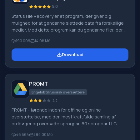
5.0
Starus File Recovery er et program, der giver dig
mulighed for at gendanne slettede data fra forskellige
medier. Med dette program kan du gendanne filer, der er
mistet på forskellige måder. For eksempel blev de
190 009
14.08 Мб
slettet uden om papirkurven, skjult af ondsindet
software, mistet på grund af softwarefejl, fuldstændig
Download
tømning af papirkurven, formatering eller sletning af
harddisken. Programmet fungerer effektivt med
forskellige enheder, såsom harddiske, SS
PROMT
Engelsk til russisk oversættere
3.3
PROMT - førende inden for offline og online
oversættelse, med den mest kraftfulde samling af
ordbøger og oversatte sprogpar, 60 sprogpar. LLC
"PROMT" - et førende russisk firma, udvikler af
46 864
794.00 Мб
oversættelsessystemer til private brugere og