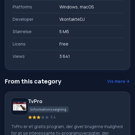
Platforms
Windows, macOS
Developer
VkontakteDJ
Størrelse
5 Мб
Licens
Free
Views
3 641
From this category
Vis mere
TvPro
Informationssøgning
3.4
TvPro er et gratis program, der giver brugerne mulighed
for at se interessante tv-programoversigter, der