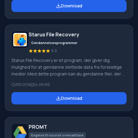
Movie Maker: Optag video fra forskellige kilder
Download
(videokameraer, mobiltelefoner, digitale videokameraer,
digitale kameraer osv.). Når du opretter videoer i
Windows Movie Maker, kan du tilføje et
baggrundslydspor, bruge mellem
Starus File Recovery
Gendannelsesprogrammer
5.0
Starus File Recovery er et program, der giver dig
mulighed for at gendanne slettede data fra forskellige
medier. Med dette program kan du gendanne filer, der er
mistet på forskellige måder. For eksempel blev de
190 009
14.08 Мб
slettet uden om papirkurven, skjult af ondsindet
software, mistet på grund af softwarefejl, fuldstændig
Download
tømning af papirkurven, formatering eller sletning af
harddisken. Programmet fungerer effektivt med
forskellige enheder, såsom harddiske, SS
PROMT
Engelsk til russisk oversættere