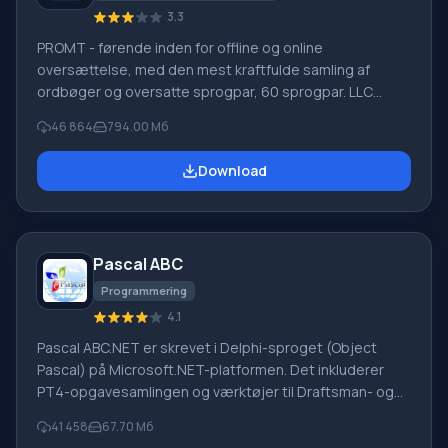
3.3
PROMT - førende inden for offline og online
oversættelse, med den mest kraftfulde samling af
ordbøger og oversatte sprogpar, 60 sprogpar. LLC
"PROMT" - et førende russisk firma, udvikler af
46 864
794.00 Мб
oversættelsessystemer til private brugere og
virksomheder. PROMT-software giver oversættelse af
Download
enhver tekst ved hjælp af indbyggede ordbøger,
herunder både almindelige og specialiserede termer.
Instruktioner til enhver enhed, i nødvendig software, der
mangler en russisk grænseflade, eller e-mails fra et
Pascal ABC
udenlandsk firma
Programmering
4.1
Pascal ABC.NET er skrevet i Delphi-sproget (Object
Pascal) på Microsoft.NET-platformen. Det inkluderer
PT4-opgavesamlingen og værktøjer til Draftsman- og
Robot-udførerne, som bruges i skoleinformatik, når man
41 458
67.70 Мб
lærer programmering. Hovedformålet med Pascal