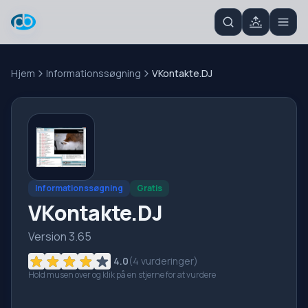
Hjem
Informationssøgning
VKontakte.DJ
Informationssøgning
Gratis
VKontakte.DJ
Version 3.65
4.0
(
4
vurderinger)
Hold musen over og klik på en stjerne for at vurdere