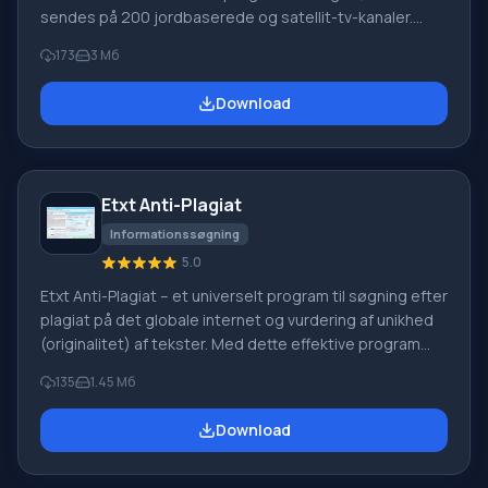
sendes på 200 jordbaserede og satellit-tv-kanaler.
Derudover tilbyder dette program periodisk
173
3 Мб
forhåndsvisninger af mange shows, film og serier.
Brugere kan tilpasse notifikationer, fremhæve tv-
Download
programmer med lyse farver og udskrive tv-
programoversigter osv. Du kan til enhver tid finde og se
det tv-program, der virkelig
Etxt Anti-Plagiat
Informationssøgning
5.0
Etxt Anti-Plagiat – et universelt program til søgning efter
plagiat på det globale internet og vurdering af unikhed
(originalitet) af tekster. Med dette effektive program
kan du hurtigt og nemt kontrollere ethvert tekstafsnit
135
1.45 Мб
eller en hel artikel for unikhed. Sammenlignet med sine
analoger har Etxt Anti-Plagiat en række fordele. Det
Download
muliggør en detaljeret analyse af tekstens originalitet
og derefter bestemme artikelens (tekstafsnittets)
unikhed i procent. Etxt Anti-Plagiat Efter enden