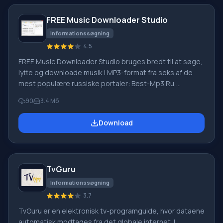
FREE Music Downloader Studio
Informationssøgning
4.5
FREE Music Downloader Studio bruges bredt til at søge,
lytte og downloade musik i MP3-format fra seks af de
mest populære russiske portaler: Best-Mp3.Ru,
MuzGruz.Ru, MuzCafe.Net, Myzuka.Ru, TutMp3.Net og
90
3.4 Мб
Zaycev.Net. Sammenlignet med lignende programmer
har FREE Music Downloader Studio en række fordele.
Download
Programmets funktionalitet FREE Music Downloader
Studio er designet som en af de mest kraftfulde
søgemaskiner til musikkompositioner. Denne applikation
blev oprettet for at gemme
TvGuru
Informationssøgning
3.7
TvGuru er en elektronisk tv-programguide, hvor dataene
automatisk modtages fra det globale internet. I