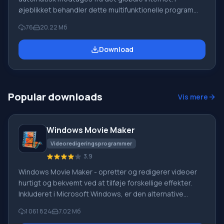
øjeblikket behandler dette multifunktionelle program
programmer fra mere end 450 tv-kanaler og
76
20.22 Мб
understøtter 25 forskellige informationskilder (All Movie,
All TV, Kulichki.Ru, VideoGuide, Gorodskoy Kot og mange
Download
andre). Den elektroniske programoversigt indeholder en
enorm database med film/serier (cirka 100.000 titler),
personligheder (cirka 100.000 komponister,
kameramænd, skuespillere osv.)
Popular downloads
Vis mere
Windows Movie Maker
Videoredigeringsprogrammer
3.9
Windows Movie Maker - opretter og redigerer videoer
hurtigt og bekvemt ved at tilføje forskellige effekter.
Inkluderet i Microsoft Windows, er den alternative
Windows Movie Maker en del af den gratis Windows
1 061 824
7.02 Мб
Live-softwarepakke fra Microsoft. Funktioner i Windows