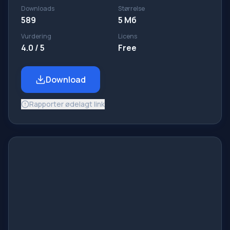
Downloads
Størrelse
589
5 Мб
Vurdering
Licens
4.0 / 5
Free
Download
Rapporter ødelagt link