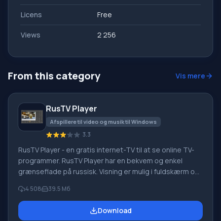
Licens
Free
Views
2 256
From this category
Vis mere
RusTV Player
Afspillere til video og musik til Windows
3.3
RusTV Player - en gratis internet-TV til at se online TV-
programmer. RusTV Player har en bekvem og enkel
grænseflade på russisk. Visning er mulig i fuldskærm og
vinduestilstand. Programmet kræver en
4 508
39.5 Mб
internetforbindelse. Programfunktioner: For at se TV-
kanaler online uden begrænsninger eller forstyrrelser.
Download
Alt du behøver for RusTV Player er en