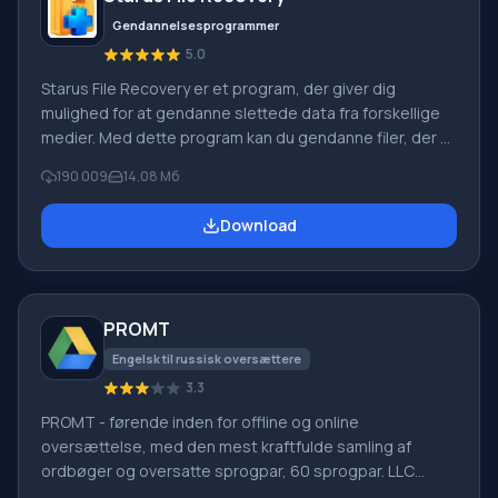
Gendannelsesprogrammer
5.0
Starus File Recovery er et program, der giver dig
mulighed for at gendanne slettede data fra forskellige
medier. Med dette program kan du gendanne filer, der er
mistet på forskellige måder. For eksempel blev de
190 009
14.08 Мб
slettet uden om papirkurven, skjult af ondsindet
software, mistet på grund af softwarefejl, fuldstændig
Download
tømning af papirkurven, formatering eller sletning af
harddisken. Programmet fungerer effektivt med
forskellige enheder, såsom harddiske, SS
PROMT
Engelsk til russisk oversættere
3.3
PROMT - førende inden for offline og online
oversættelse, med den mest kraftfulde samling af
ordbøger og oversatte sprogpar, 60 sprogpar. LLC
"PROMT" - et førende russisk firma, udvikler af