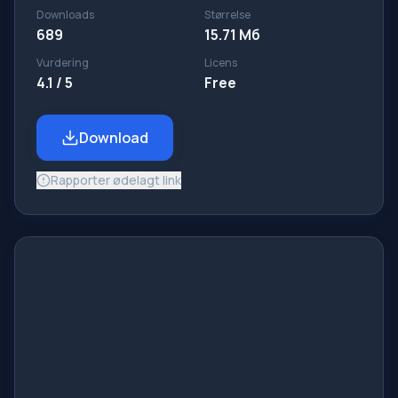
Downloads
Størrelse
689
15.71 Мб
Vurdering
Licens
4.1 / 5
Free
Download
Rapporter ødelagt link