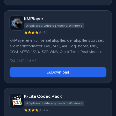
internetforbindelse. Efter download af programmet
åbnes et vindue, der tilbyder brugeren at vælge kanaler
efter genre.
KMPlayer
Afspillere til video og musik til Windows
3.7
KMPlayer er en universel afspiller, der afspiller stort set
alle medieformater: DVD, VCD, AVI, OggTheora, MKV,
OGM, MPEG-1/2/4, 3GP, WMV, Quick Time, Real Media og
andre. Programmet læser DVD-undertekster og
3 129
24.8 Мб
optager lyd, video eller billeder i enhver del af de
afspillede fragmenter. Afspilleren fungerer med
Download
eksterne og interne plugins og filtre, så du kan justere
video- og lydparametre for de afspillede filer. KMPlayer
til lyd- og videoafspilning har næsten alle større codecs.
Hoved
K-Lite Codec Pack
Afspillere til video og musik til Windows
3.6