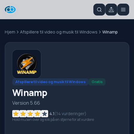
Hjem
Afspillere til video og musik til Windows
Winamp
Afspillere til video og musik til Windows
Gratis
Winamp
Version 5.66
4.1
(
14
vurderinger)
Hold musen over og klik på en stjerne for at vurdere