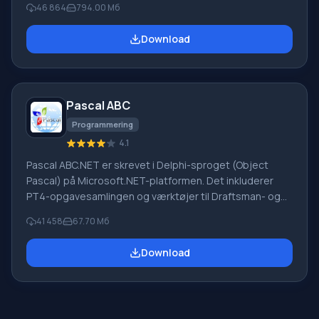
46 864
794.00 Мб
oversættelsessystemer til private brugere og
virksomheder. PROMT-software giver oversættelse af
Download
enhver tekst ved hjælp af indbyggede ordbøger,
herunder både almindelige og specialiserede termer.
Instruktioner til enhver enhed, i nødvendig software, der
mangler en russisk grænseflade, eller e-mails fra et
Pascal ABC
udenlandsk firma
Programmering
4.1
Pascal ABC.NET er skrevet i Delphi-sproget (Object
Pascal) på Microsoft.NET-platformen. Det inkluderer
PT4-opgavesamlingen og værktøjer til Draftsman- og
Robot-udførerne, som bruges i skoleinformatik, når man
41 458
67.70 Мб
lærer programmering. Hovedformålet med Pascal
ABC.NET-programmeringssystemet er at studere og
Download
undervise i moderne programmeringssprog. Funktioner
Dette program er et komplet programmeringssystem,
der bruger Pascal-sproget. Udviklingen foregår på den
velkendte platform Micros