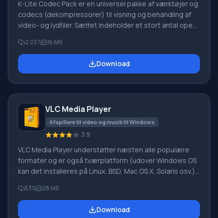
K-Lite Codec Pack er en universel pakke af værktøjer og
codecs (dekompressorer) til visning og behandling af
video- og lydfiler. Sættet indeholder et stort antal open
source eller freeware værktøjer og codecs. Der er 5
2 237
16 Мб
versioner: Standard, Basic, Full, 64-bit, Mega og
Corporate, som adskiller sig i sammensætning. 64-bit
Download
versionen har codecs til 64-bit systemer. For et 64-bit
system anbefales det at installere det sammen med en
af 32-bit pakkerne. Forfatterne anbefaler at bruge alle
pakker, da pl
VLC Media Player
Afspillere til video og musik til Windows
3.9
VLC Media Player understøtter næsten alle populære
formater og er også tværplatform (udover Windows OS
kan det installeres på Linux, BSD, Mac OS X, Solaris osv.).
For eksempel, du beslutter dig for at teste
533
28 Мб
programmets muligheder. Så anbefaler jeg at begynde
at vælge de ønskede indstillinger direkte under
Download
installationsprocessen. Allerede på dette trin kan du