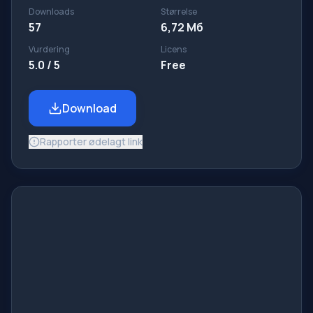
Downloads
Størrelse
57
6,72 Мб
Vurdering
Licens
5.0 / 5
Free
Download
Rapporter ødelagt link