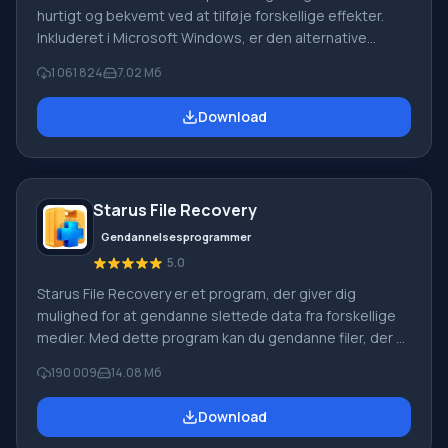
hurtigt og bekvemt ved at tilføje forskellige effekter.
Inkluderet i Microsoft Windows, er den alternative
Windows Movie Maker en del af den gratis Windows
1 061 824
7.02 Мб
Live-softwarepakke fra Microsoft. Funktioner i Windows
Movie Maker: Optag video fra forskellige kilder
Download
(videokameraer, mobiltelefoner, digitale videokameraer,
digitale kameraer osv.). Når du opretter videoer i
Windows Movie Maker, kan du tilføje et
baggrundslydspor, bruge mellem
Starus File Recovery
Gendannelsesprogrammer
5.0
Starus File Recovery er et program, der giver dig
mulighed for at gendanne slettede data fra forskellige
medier. Med dette program kan du gendanne filer, der er
mistet på forskellige måder. For eksempel blev de
190 009
14.08 Мб
slettet uden om papirkurven, skjult af ondsindet
software, mistet på grund af softwarefejl, fuldstændig
Download
tømning af papirkurven, formatering eller sletning af
harddisken. Programmet fungerer effektivt med