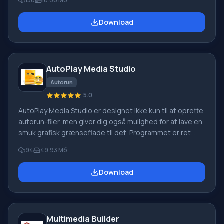
150
10.86 Мб
som muligt. Derudover giver MInstAll mulighed for
direkte styring af computerens drift, nemlig – at ændre
Download
systemindstillingerne på din pc, hvilket giver dig kontrol
over produktiviteten af dens arbejde som helhed.
Samtidig gør en simpel kontrolpanel det muligt selv for
nybegyndere hurtigt at finde ud af værktøjet.
AutoPlay Media Studio
Autorun
5.0
AutoPlay Media Studio er designet ikke kun til at oprette
autorun-filer, men giver dig også mulighed for at lave en
smuk grafisk grænseflade til det. Programmet er ret
kraftfuldt, så brugeren behøver kun at brænde
94
49.93 Мб
projektet til disk. AutoPlay Media Studio klarer resten.
Måske har hver computer ejer mindst én gang i livet
Download
beskæftiget sig med at brænde CD- eller DVD-diske.
Det skulle ikke være noget kompliceret. Men nogle
gange er der brug for at oprette en bootbar disk, der
kan afspilles fra
Multimedia Builder