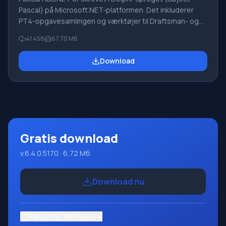
Pascal) på Microsoft.NET-platformen. Det inkluderer
PT4-opgavesamlingen og værktøjer til Draftsman- og
Robot-udførerne, som bruges i skoleinformatik, når man
41 458
67.70 Мб
lærer programmering. Hovedformålet med Pascal
ABC.NET-programmeringssystemet er at studere og
Download
undervise i moderne programmeringssprog. Funktioner
Dette program er et komplet programmeringssystem,
der bruger Pascal-sproget. Udviklingen foregår på den
velkendte platform Micros
Gratis download
v.6.4.0.5170 · 6,72 Мб
Download nu
Rapporter ødelagt link