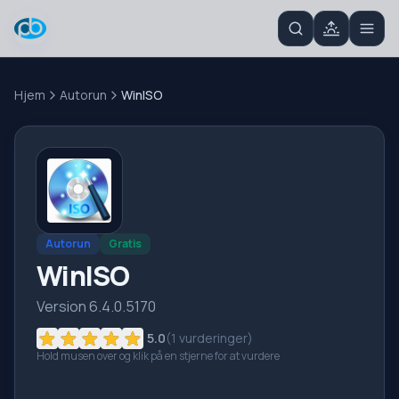
Hjem
Autorun
WinISO
Autorun
Gratis
WinISO
Version 6.4.0.5170
5.0
(
1
vurderinger)
Hold musen over og klik på en stjerne for at vurdere