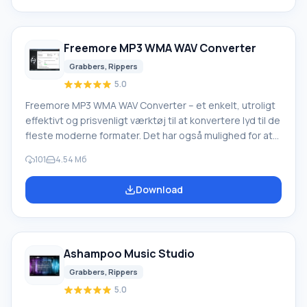
muligheden for manuelt at redigere tags. Derudover
giver det dig mulighed for at brænde lyd-cd'er til
afspilning på en ekstern enhed.
Freemore MP3 WMA WAV Converter
Grabbers, Rippers
5.0
Freemore MP3 WMA WAV Converter – et enkelt, utroligt
effektivt og prisvenligt værktøj til at konvertere lyd til de
fleste moderne formater. Det har også mulighed for at
udtrække lyd fra video. Det resulterende spor mister
101
4.54 Мб
ikke kvalitet og kan med succes bruges til forskellige
formål i fremtiden. Dette program vil hjælpe dig med for
Download
evigt at glemme problemet med uoverensstemmende
lydfilindstillinger i forhold til en bestemt afspiller eller
multimedieenhed. Brugen af flerkerneprocessorer
udvider funktionaliteten.
Ashampoo Music Studio
Grabbers, Rippers
5.0