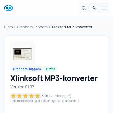
Hjem
Grabbers, Rippers
Xlinksoft MP3-konverter
Grabbers, Rippers
Gratis
Xlinksoft MP3-konverter
Version 01.07
5.0
(
1
vurderinger)
Hold musen over og klik på en stjerne for at vurdere