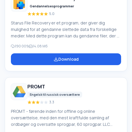
Gendannelsesprogrammer
5.0
Starus File Recovery er et program, der giver dig
mulighed for at gendanne slettede data fra forskellige
medier. Med dette program kan du gendanne filer, der er
mistet på forskellige måder. For eksempel blev de
190 009
14.08 Мб
slettet uden om papirkurven, skjult af ondsindet
software, mistet på grund af softwarefejl, fuldstændig
Download
tømning af papirkurven, formatering eller sletning af
harddisken. Programmet fungerer effektivt med
forskellige enheder, såsom harddiske, SS
PROMT
Engelsk til russisk oversættere
3.3
PROMT - førende inden for offline og online
oversættelse, med den mest kraftfulde samling af
ordbøger og oversatte sprogpar, 60 sprogpar. LLC
"PROMT" - et førende russisk firma, udvikler af