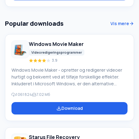
færdige indstillingssæt og et minimum af nødvendige
handlinger. Funktioner i AudioConverter Studio Conve
Popular downloads
Vis mere
Windows Movie Maker
Videoredigeringsprogrammer
3.9
Windows Movie Maker - opretter og redigerer videoer
hurtigt og bekvemt ved at tilføje forskellige effekter.
Inkluderet i Microsoft Windows, er den alternative
Windows Movie Maker en del af den gratis Windows
1 061 824
7.02 Мб
Live-softwarepakke fra Microsoft. Funktioner i Windows
Movie Maker: Optag video fra forskellige kilder
Download
(videokameraer, mobiltelefoner, digitale videokameraer,
digitale kameraer osv.). Når du opretter videoer i
Windows Movie Maker, kan du tilføje et
baggrundslydspor, bruge mellem
Starus File Recovery