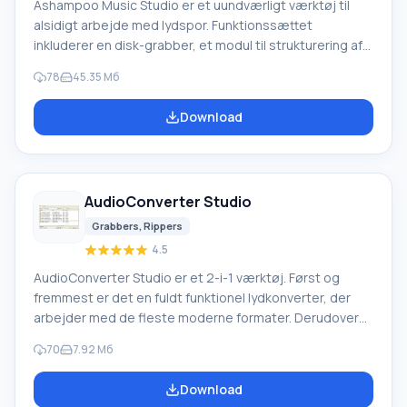
Ashampoo Music Studio er et uundværligt værktøj til
alsidigt arbejde med lydspor. Funktionssættet
inkluderer en disk-grabber, et modul til strukturering af
musiksamlinger, muligheden for at optage Blu-ray, CD og
78
45.35 Мб
DVD, samt support til lydoptagelse, gendannelse af
beskadigede dokumenter og en editor. Selv en
Download
nybegynder kan hurtigt og effektivt digitalisere, arkivere
og organisere yndlingssange. For bekvem søgning og
betjening kan tags nemt ændres, covers indlæses og
andet
AudioConverter Studio
Grabbers, Rippers
4.5
AudioConverter Studio er et 2-i-1 værktøj. Først og
fremmest er det en fuldt funktionel lydkonverter, der
arbejder med de fleste moderne formater. Derudover
er det en fremragende audio CD-ripper med høj
70
7.92 Мб
ydeevne og enestående kvalitet. Dette værktøj er
designet til uerfarne brugere, der hurtigt vil fuldføre en
Download
opgave uden at dykke ned i detaljerne. Dette lettes af