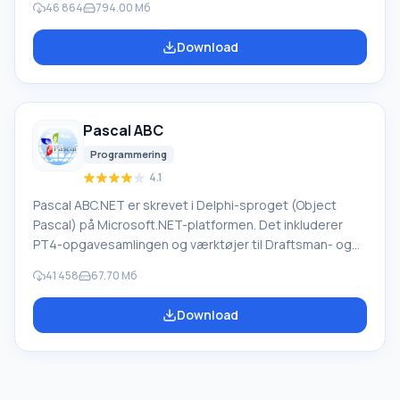
46 864
794.00 Мб
oversættelsessystemer til private brugere og
virksomheder. PROMT-software giver oversættelse af
Download
enhver tekst ved hjælp af indbyggede ordbøger,
herunder både almindelige og specialiserede termer.
Instruktioner til enhver enhed, i nødvendig software, der
mangler en russisk grænseflade, eller e-mails fra et
Pascal ABC
udenlandsk firma
Programmering
4.1
Pascal ABC.NET er skrevet i Delphi-sproget (Object
Pascal) på Microsoft.NET-platformen. Det inkluderer
PT4-opgavesamlingen og værktøjer til Draftsman- og
Robot-udførerne, som bruges i skoleinformatik, når man
41 458
67.70 Мб
lærer programmering. Hovedformålet med Pascal
ABC.NET-programmeringssystemet er at studere og
Download
undervise i moderne programmeringssprog. Funktioner
Dette program er et komplet programmeringssystem,
der bruger Pascal-sproget. Udviklingen foregår på den
velkendte platform Micros