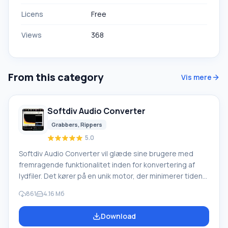
Licens
Free
Views
368
From this category
Vis mere
Softdiv Audio Converter
Grabbers, Rippers
5.0
Softdiv Audio Converter vil glæde sine brugere med
fremragende funktionalitet inden for konvertering af
lydfiler. Det kører på en unik motor, der minimerer tiden
brugt på sådanne operationer. Samtidig forbliver
861
4.16 Мб
kvalitetsniveauet maksimalt! Softdiv Audio Converter
tilbyder understøttelse af et stort antal af de mest
Download
populære formater, en indbygget afspiller og