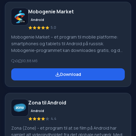
Mobogenie Market
Android
5.0
Mobogenie Market – et program til mobile platforme:
smartphones og tablets til Android på russisk.
Mobogenie-programmet kan downloades gratis, og det
har en temmelig rig funktionalitet. Programmet erstatter
0
10,88 Мб
den standard og velkendte Google Play Market. Med
Mobogenie Market kan du downloade gratis
Download
programmer, spil og læse samt skrive anmeldelser.
Derudover er der vægbaggrunde og ringetoner til
download i markedet. Alt indhold er godt struktureret
og opdelt i kategorier, ved hjælp af denne fulde
Zona til Android
Android
4.4
Zona (Zone) - et program til at se film på Android har
samlet alt videoindholdet fra det globale netværk. Med