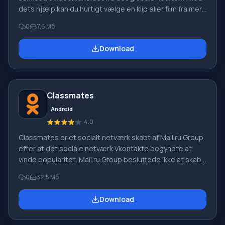
dets hjælp kan du hurtigt vælge en klip eller film fra mere
end 70 tusind titler. Selve Zona-programmet er en
0
7,6 Мб
torrent-tracker, hvilket indebærer foruddownload af
billedet, men takket være udviklernes unikke idé kan du
Download
begynde at se inden for et minut efter at have startet
videodownloaden. Funktioner Med et Wi-Fi-netværk kan
du se dine yndlingsfilm, tv-serier online og være
Classmates
Android
4.0
Classmates er et socialt netværk skabt af Mail.ru Group
efter at det sociale netværk Vkontakte begyndte at
vinde popularitet. Mail.ru Group besluttede ikke at skabe
en 100% kopi, da sådanne projekter er dømt til at
0
32,5 Мб
mislykkes, men så potentialet i VK - at det er mere rettet
mod et yngre publikum, og Classmates blev starten på
Download
et socialt netværk for voksne. Men ligesom den yngre
generation bruger den ældre generation også mobile