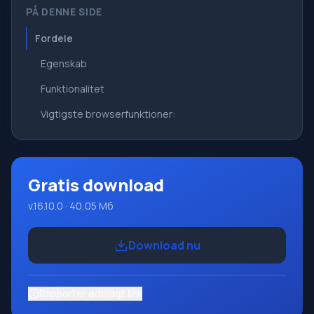
PÅ DENNE SIDE
Fordele
Egenskab
Funktionalitet
Vigtigste browserfunktioner:
Gratis download
v.16.10.0 · 40,05 Мб
Download nu
Rapporter ødelagt link