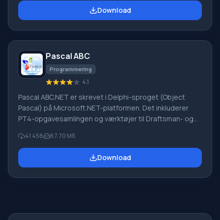
virksomheder. PROMT-software giver oversættelse af
Download
enhver tekst ved hjælp af indbyggede ordbøger,
herunder både almindelige og specialiserede termer.
Instruktioner til enhver enhed, i nødvendig software, der
mangler en russisk grænseflade, eller e-mails fra et
Pascal ABC
udenlandsk firma
Programmering
4.1
Pascal ABC.NET er skrevet i Delphi-sproget (Object
Pascal) på Microsoft.NET-platformen. Det inkluderer
PT4-opgavesamlingen og værktøjer til Draftsman- og
Robot-udførerne, som bruges i skoleinformatik, når man
41 458
67.70 Мб
lærer programmering. Hovedformålet med Pascal
ABC.NET-programmeringssystemet er at studere og
Download
undervise i moderne programmeringssprog. Funktioner
Dette program er et komplet programmeringssystem,
der bruger Pascal-sproget. Udviklingen foregår på den
velkendte platform Micros