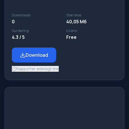
Downloads
Størrelse
0
40,05 Мб
Vurdering
Licens
4.3 / 5
Free
Download
Rapporter ødelagt link