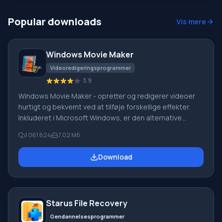
platforme, herunder tablets, sy
Popular downloads
Vis mere
Windows Movie Maker
Videoredigeringsprogrammer
3.9
Windows Movie Maker - opretter og redigerer videoer
hurtigt og bekvemt ved at tilføje forskellige effekter.
Inkluderet i Microsoft Windows, er den alternative
Windows Movie Maker en del af den gratis Windows
1 061 824
7.02 Мб
Live-softwarepakke fra Microsoft. Funktioner i Windows
Movie Maker: Optag video fra forskellige kilder
Download
(videokameraer, mobiltelefoner, digitale videokameraer,
digitale kameraer osv.). Når du opretter videoer i
Windows Movie Maker, kan du tilføje et
baggrundslydspor, bruge mellem
Starus File Recovery
Gendannelsesprogrammer