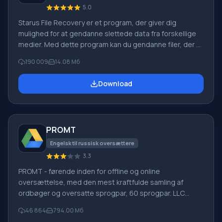
5.0
Starus File Recovery er et program, der giver dig
mulighed for at gendanne slettede data fra forskellige
medier. Med dette program kan du gendanne filer, der er
mistet på forskellige måder. For eksempel blev de
190 009
14.08 Мб
slettet uden om papirkurven, skjult af ondsindet
software, mistet på grund af softwarefejl, fuldstændig
Download
tømning af papirkurven, formatering eller sletning af
harddisken. Programmet fungerer effektivt med
forskellige enheder, såsom harddiske, SS
PROMT
Engelsk til russisk oversættere
3.3
PROMT - førende inden for offline og online
oversættelse, med den mest kraftfulde samling af
ordbøger og oversatte sprogpar, 60 sprogpar. LLC
"PROMT" - et førende russisk firma, udvikler af
46 864
794.00 Мб
oversættelsessystemer til private brugere og