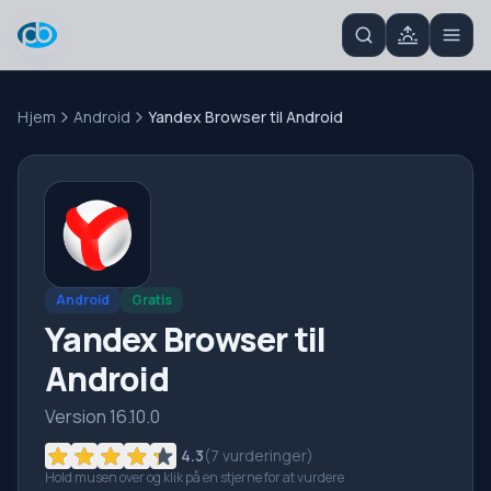
Hjem
Android
Yandex Browser til Android
Android
Gratis
Yandex Browser til
Android
Version 16.10.0
4.3
(
7
vurderinger)
Hold musen over og klik på en stjerne for at vurdere