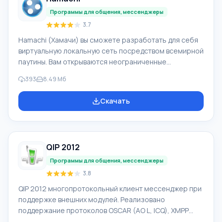
ВКонтакте и мессенджерах ICQ, Gtalk. Mail.Ru Агент по
Программы для общения, мессенджеры
3.7
Hamachi (Хамачи) вы сможете разработать для себя
виртуальную локальную сеть посредством всемирной
паутины. Вам открываются неограниченные
возможности использования LAN, например, игры по
393
8.49 Мб
сети, Shared документ. Заметьте, что играть вы
можете с «не официальным» ключом или даже с
Скачать
помощью crack. Важным фактом является то, что
скорость работы в сети не будет больше, чем
скорость подключенного интернета. Обязательно
для работы нужен выделенный внешний IP-адрес.
QIP 2012
Программа Хамачи доступна для скачивания с нашего
са
Программы для общения, мессенджеры
3.8
QIP 2012 многопротокольный клиент мессенджер при
поддержке внешних модулей. Реализовано
поддержание протоколов OSCAR (AO L, ICQ), XMPP
(Jabber), IRC, Mail.ru Агент, XIMSS (SIP), Twitter,