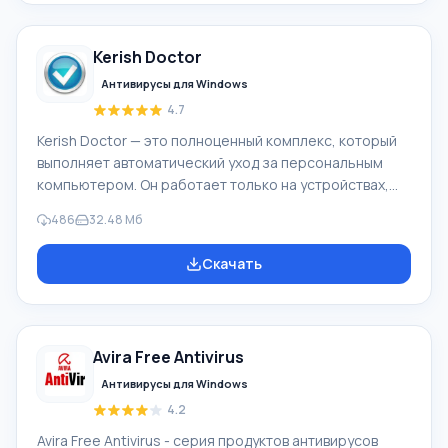
Основное условие работоспособности и
эффективности антивируса заключается в наличии
Kerish Doctor
современных и актуальных баз вирусных сигнатур.
Если база будет устаревшая, прису
Антивирусы для Windows
4.7
Kerish Doctor — это полноценный комплекс, который
выполняет автоматический уход за персональным
компьютером. Он работает только на устройствах,
которые управляются операционной системой
486
32.48 Мб
Windows. Благодаря этому софту будут внесены
исправления в работу системы вашего ПК, также
Скачать
будут исправлены возникшие ошибки и проведена
работа со сбоями. При установке такого приложения
вы сможете навсегда забыть о цифровом «мусоре»,
который постоянно скапливается в компьютере. Он
Avira Free Antivirus
будет оптимизирован и полностью защищен. Ke
Антивирусы для Windows
4.2
Avira Free Antivirus - серия продуктов антивирусов