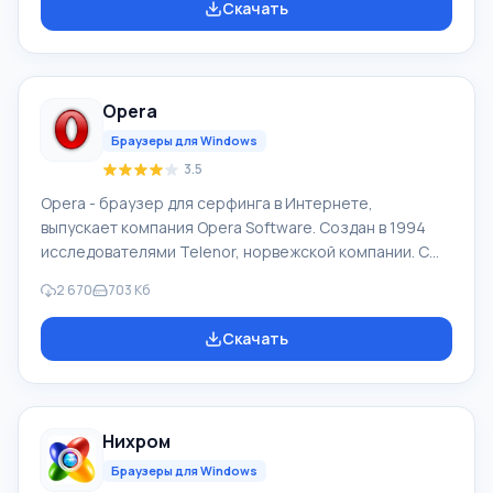
Скачать
зависимости от желания самого пользователя. Чтобы
скачать Google Chrome последнюю версию на
русском на компьютер нужно прокрутить страницу
ниже и Вы увидите кнопку «Скачать бесплатно Google
Opera
Chrome». Текущая версия подойдет практически для
всех версий ОС: Win
Браузеры для Windows
3.5
Opera - браузер для серфинга в Интернете,
выпускает компания Opera Software. Создан в 1994
исследователями Telenor, норвежской компании. С
1995 продукт Opera Software, компания образована
2 670
703 Кб
авторами браузера. Рыночная суммарная доля Opera
Mobile и Opera в 04.2012 составила 2,3%. У браузера
Скачать
Opera высокая скорость работы, он совместимый с
основными популярными программами, почтовиками.
Особенностями браузера Опера продолжительное
время был интерфейс с множеством страниц (вкладки
Нихром
в окне) и функции масштабировани
Браузеры для Windows