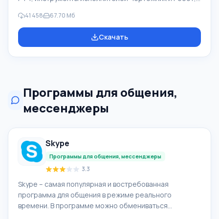
которые применяются в школьной информатике при
41 458
67.70 Мб
изучении программирования. Основное назначение
систем программирования Pascal ABC.NET изучение и
Скачать
обучение языкам современного программирования.
Возможности Данная программа представляет собой
целую систему программирования с использованием
языка Pascal. Разработка происходит на достаточно
известной платформе Micros
Программы для общения,
мессенджеры
Skype
Программы для общения, мессенджеры
3.3
Skype – самая популярная и востребованная
программа для общения в режиме реального
времени. В программе можно обмениваться
текстовыми сообщениями, голосовыми звонками и