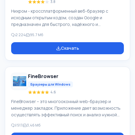
3.8
Нихром - кроссплатформенный веб-браузер с
исходным открытым кодом, создан Google и
предназначен для быстрого, надёжного и
безопасного доступа в Интернет. Это удобная
2 224
95.7 Мб
платформа для веб-приложения. На основе Chromium
создали Google Chrome, и ряд иных веб-
Скачать
обозревателей. Возможности браузера Нихром
является вызовом знаменитого браузера со схожим
названием, н разработчики решили выпустить
собственную рамблер версию, которая ничем не
FineBrowser
уступает знаменитому Google Chrome. Название он
получил не случайно. Создатели р
Браузеры для Windows
4.6
FineBrowser – это многооконный web-браузер и
менеджер закладок. Приложение дает возможность
осуществлять эффективный поиск и анализ нужной
информации в сети, и делает путешествия по
1 517
3,46 Мб
Интернету максимально удобными. Вы можете
одновременно отображать несколько страниц в