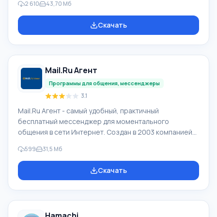
2 610
43,70 Мб
создавать видеосвязь. С помощью этого
мессенджера можно максимально комфортно
Скачать
общаться с людьми, находящимися в любой точке
мира. Для того чтобы скачать Skype для Windows
нужно промотать страницу ниже и кликнуть на кнопку
«Скачать бесплатно». Нажав на эту кнопку, Вы
Mail.Ru Агент
сможете скачать Скайп бесплатно без регистрации.
Вне зависимости от того, ус
Программы для общения, мессенджеры
3.1
Mail.Ru Агент - самый удобный, практичный
бесплатный мессенджер для моментального
общения в сети Интернет. Создан в 2003 компанией
Mail.Ru. По сведениям компании, Мейл ру Агент в
599
31,5 Мб
месяц обслуживает 21 млн клиентов, одновременно
находятся онлайн больше 3 млн пользователей.
Скачать
Функционал Mail.Ru Агент: У программы Mail.Ru Агент
высокие скорости работы, обновлен дизайн, ею
обеспечивается видео и голосовая связь, обмен
сообщений в социальных сетях Одноклассники,
Hamachi