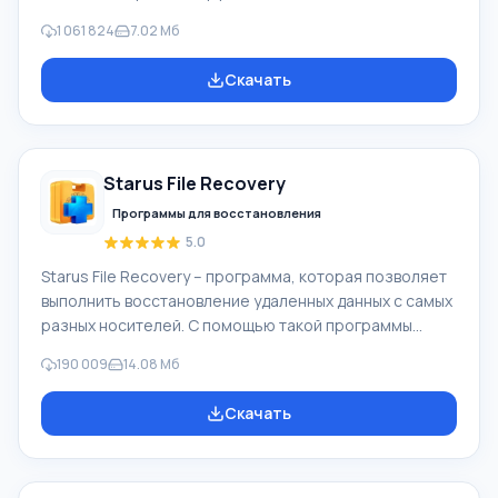
Windows, альтернатива Киностудия Windows входит в
1 061 824
7.02 Мб
бесплатный программный пакет Windows Live
Microsoft. Функционал Windows Movie Maker:
Скачать
Захватывать видео с разных источников
(видеокамеры, мобильные телефоны, цифровая
видеокамеры, цифровые фотоаппараты и др.). При
создании видеороликов в программе Windows Movie
Starus File Recovery
Maker - добавить можно фоновую аудиодорожку,
использовать между
Программы для восстановления
5.0
Starus File Recovery – программа, которая позволяет
выполнить восстановление удаленных данных с самых
разных носителей. С помощью такой программы
можно вернуть файлы, которые были утеряны самыми
190 009
14.08 Мб
разными способами. Например, они были удалены
мимо Корзины, скрыты под воздействием
Скачать
вредоносного программного обеспечения, утеряны
при программных сбоях, полной очистке корзины,
форматировании или удалении жесткого диска.
Программа эффективно «сотрудничает» с