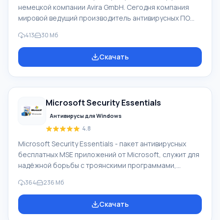
немецкой компании Avira GmbH. Сегодня компания
мировой ведущий производитель антивирусных ПО
для домашнего пользования и применения
413
30 Мб
профессионального. Avira GmbH имеет огромный
опыт, поэтому выпускаемое программное
Скачать
обеспечение высокой надёжности и качества.
Антивирус Avira сертифицирован ICSA Labs. Основные
особенности и ключевой функционал ПО Avira AntiVir:
Avira FreeAntivirus 2017. Бесплатный антивирус для
Microsoft Security Essentials
персонального пользования, этот продукт содержит
Антивирусы для Windows
4.8
Microsoft Security Essentials - пакет антивирусных
бесплатных MSE приложений от Microsoft, служит для
надёжной борьбы с троянскими программами,
разными вирусами, шпионскими ПО и руткитами.
364
236 Мб
Программа работает лишь на ПК, где стоит XP
Windows (32-бит), 7 и Vista (64 либо 32-бит). MSE
Скачать
заменил антивирусную коммерческую программу
Windows LiveOneCare, он создан для домашних ПК.