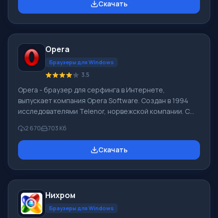
Скачать
зависимости от желания самого пользователя. Чтобы
скачать Google Chrome последнюю версию на
русском на компьютер нужно прокрутить страницу
ниже и Вы увидите кнопку «Скачать бесплатно Google
Opera
Chrome». Текущая версия подойдет практически для
всех версий ОС: Win
Браузеры для Windows
3.5
Opera - браузер для серфинга в Интернете,
выпускает компания Opera Software. Создан в 1994
исследователями Telenor, норвежской компании. С
1995 продукт Opera Software, компания образована
2 670
703 Кб
авторами браузера. Рыночная суммарная доля Opera
Mobile и Opera в 04.2012 составила 2,3%. У браузера
Скачать
Opera высокая скорость работы, он совместимый с
основными популярными программами, почтовиками.
Особенностями браузера Опера продолжительное
время был интерфейс с множеством страниц (вкладки
Нихром
в окне) и функции масштабировани
Браузеры для Windows