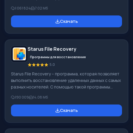
Windows, альтернатива Киностудия Windows входит в
1 061 824
7.02 Мб
бесплатный программный пакет Windows Live
Microsoft. Функционал Windows Movie Maker:
Скачать
Захватывать видео с разных источников
(видеокамеры, мобильные телефоны, цифровая
видеокамеры, цифровые фотоаппараты и др.). При
создании видеороликов в программе Windows Movie
Starus File Recovery
Maker - добавить можно фоновую аудиодорожку,
использовать между
Программы для восстановления
5.0
Starus File Recovery – программа, которая позволяет
выполнить восстановление удаленных данных с самых
разных носителей. С помощью такой программы
можно вернуть файлы, которые были утеряны самыми
190 009
14.08 Мб
разными способами. Например, они были удалены
мимо Корзины, скрыты под воздействием
Скачать
вредоносного программного обеспечения, утеряны
при программных сбоях, полной очистке корзины,
форматировании или удалении жесткого диска.
Программа эффективно «сотрудничает» с