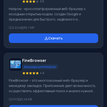
3.8
Нихром - кроссплатформенный веб-браузер с
исходным открытым кодом, создан Google и
предназначен для быстрого, надёжного и
безопасного доступа в Интернет. Это удобная
2 224
95.7 Мб
платформа для веб-приложения. На основе Chromium
создали Google Chrome, и ряд иных веб-
Скачать
обозревателей. Возможности браузера Нихром
является вызовом знаменитого браузера со схожим
названием, н разработчики решили выпустить
собственную рамблер версию, которая ничем не
FineBrowser
уступает знаменитому Google Chrome. Название он
получил не случайно. Создатели р
Браузеры для Windows
4.6
FineBrowser – это многооконный web-браузер и
менеджер закладок. Приложение дает возможность
осуществлять эффективный поиск и анализ нужной
информации в сети, и делает путешествия по
1 517
3,46 Мб
Интернету максимально удобными. Вы можете
одновременно отображать несколько страниц в