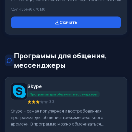
которые применяются в школьной информатике при
41 458
67.70 Мб
изучении программирования. Основное назначение
систем программирования Pascal ABC.NET изучение и
Скачать
обучение языкам современного программирования.
Возможности Данная программа представляет собой
целую систему программирования с использованием
языка Pascal. Разработка происходит на достаточно
известной платформе Micros
Программы для общения,
мессенджеры
Skype
Программы для общения, мессенджеры
3.3
Skype – самая популярная и востребованная
программа для общения в режиме реального
времени. В программе можно обмениваться
текстовыми сообщениями, голосовыми звонками и