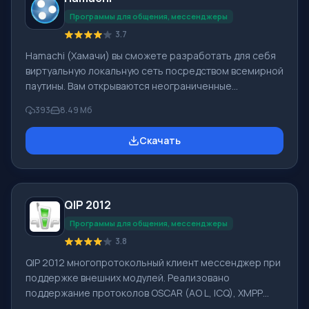
ВКонтакте и мессенджерах ICQ, Gtalk. Mail.Ru Агент по
Программы для общения, мессенджеры
3.7
Hamachi (Хамачи) вы сможете разработать для себя
виртуальную локальную сеть посредством всемирной
паутины. Вам открываются неограниченные
возможности использования LAN, например, игры по
393
8.49 Мб
сети, Shared документ. Заметьте, что играть вы
можете с «не официальным» ключом или даже с
Скачать
помощью crack. Важным фактом является то, что
скорость работы в сети не будет больше, чем
скорость подключенного интернета. Обязательно
для работы нужен выделенный внешний IP-адрес.
QIP 2012
Программа Хамачи доступна для скачивания с нашего
са
Программы для общения, мессенджеры
3.8
QIP 2012 многопротокольный клиент мессенджер при
поддержке внешних модулей. Реализовано
поддержание протоколов OSCAR (AO L, ICQ), XMPP
(Jabber), IRC, Mail.ru Агент, XIMSS (SIP), Twitter,