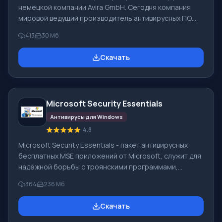
немецкой компании Avira GmbH. Сегодня компания
мировой ведущий производитель антивирусных ПО
для домашнего пользования и применения
413
30 Мб
профессионального. Avira GmbH имеет огромный
опыт, поэтому выпускаемое программное
Скачать
обеспечение высокой надёжности и качества.
Антивирус Avira сертифицирован ICSA Labs. Основные
особенности и ключевой функционал ПО Avira AntiVir:
Avira FreeAntivirus 2017. Бесплатный антивирус для
Microsoft Security Essentials
персонального пользования, этот продукт содержит
Антивирусы для Windows
4.8
Microsoft Security Essentials - пакет антивирусных
бесплатных MSE приложений от Microsoft, служит для
надёжной борьбы с троянскими программами,
разными вирусами, шпионскими ПО и руткитами.
364
236 Мб
Программа работает лишь на ПК, где стоит XP
Windows (32-бит), 7 и Vista (64 либо 32-бит). MSE
Скачать
заменил антивирусную коммерческую программу
Windows LiveOneCare, он создан для домашних ПК.