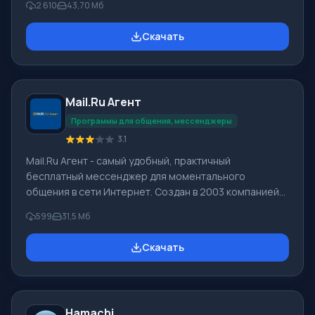
2 610
43,70 Мб
создавать видеосвязь. С помощью этого
мессенджера можно максимально комфортно
Скачать
общаться с людьми, находящимися в любой точке
мира. Для того чтобы скачать Skype для Windows
нужно промотать страницу ниже и кликнуть на кнопку
«Скачать бесплатно». Нажав на эту кнопку, Вы
Mail.Ru Агент
сможете скачать Скайп бесплатно без регистрации.
Вне зависимости от того, ус
Программы для общения, мессенджеры
3.1
Mail.Ru Агент - самый удобный, практичный
бесплатный мессенджер для моментального
общения в сети Интернет. Создан в 2003 компанией
Mail.Ru. По сведениям компании, Мейл ру Агент в
599
31,5 Мб
месяц обслуживает 21 млн клиентов, одновременно
находятся онлайн больше 3 млн пользователей.
Скачать
Функционал Mail.Ru Агент: У программы Mail.Ru Агент
высокие скорости работы, обновлен дизайн, ею
обеспечивается видео и голосовая связь, обмен
сообщений в социальных сетях Одноклассники,
Hamachi