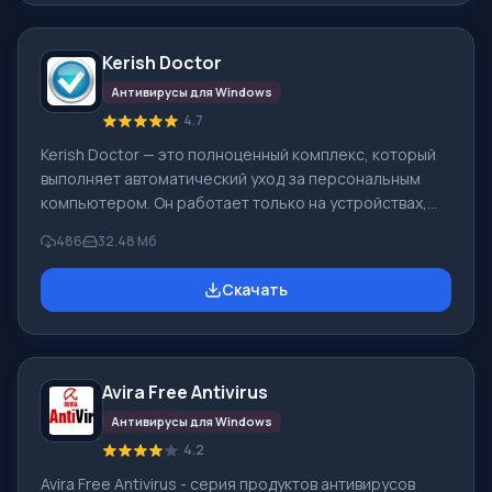
Основное условие работоспособности и
эффективности антивируса заключается в наличии
Kerish Doctor
современных и актуальных баз вирусных сигнатур.
Если база будет устаревшая, прису
Антивирусы для Windows
4.7
Kerish Doctor — это полноценный комплекс, который
выполняет автоматический уход за персональным
компьютером. Он работает только на устройствах,
которые управляются операционной системой
486
32.48 Мб
Windows. Благодаря этому софту будут внесены
исправления в работу системы вашего ПК, также
Скачать
будут исправлены возникшие ошибки и проведена
работа со сбоями. При установке такого приложения
вы сможете навсегда забыть о цифровом «мусоре»,
который постоянно скапливается в компьютере. Он
Avira Free Antivirus
будет оптимизирован и полностью защищен. Ke
Антивирусы для Windows
4.2
Avira Free Antivirus - серия продуктов антивирусов