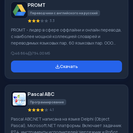
PROMT
различными устройствами, например, с жесткими
дисками, SS
Переводчики с английского на русский
3.3
PROMT - лидер в сфере оффлайни и онлайн перевода,
с наиболее мощной коллекцией словарей и
переводимых языковых пар, 60 языковых пар. ООО
"ПРОМТ" - российская ведущая компания,
46 864
794.00 Мб
разработчик систем перевода для частных
пользователей и корпораций. Программой PROMT
Скачать
обеспечивается перевод любого текста, пользуясь
встроенными словарями, включающими как обычные,
так и специальные термины. Инструкции к каким-либо
приборам, в необходимом софте, не имеющем
Pascal ABC
русского интерфейса или электронные письма
иностранной компани
Программирование
4.1
Pascal ABC.NET написана на языке Delphi (Object
Pascal), Microsoft.NET платформы. Включает задачник
PT4, инструменты исполнителей Чертежник и Робот,