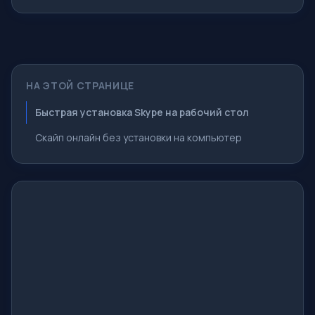
Страница приветствия - что это? На самом деле это
немного разные понятия, особенно, если речь идет о
стандартной странице приветствия браузера Google
Chrome. Итак, теперь мы знаем что
НА ЭТОЙ СТРАНИЦЕ
Быстрая установка Skype на рабочий стол
Скайп онлайн без установки на компьютер