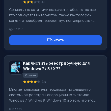
3.1
Социальные сети - ими пользуются абсолютно все,
кто пользуется Интернетом, также как телефон
когда-то приобрел невероятную популярность -
сегодня социальные сети пользуются невероятной
103 258
всеобщей популярностью. [toc] Возможно в
ближайшем будущем у каждого жителя Земли будет
Читать
свой аккаунт в той, или иной социальной сети. Как
правило удалить аккаунт в социальных сетях нельзя
или достаточно сложно, он все равно остается в
системе, что бы Вы ни делали. Не исключением
Как чистить реестр вручную для
является и Социальная Сеть Друг Вокруг - в кото
Windows 7 / 8 / XP?
Статьи
4.4
Многие пользователи неоднократно слышали о
системном реестре в операционных системах
Windows 7, Windiws 8, Windows 10 и о том, что его
«захламленность» может негативно отражаться на
63 359