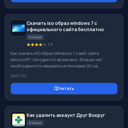
возможности этой социальной сети можно найти
свою вторую половинку, в этом помочь иным
пользователям! [toc] На сайте можно оперативно
Скачать iso образ windows 7 с
скачать программу и стать пользователем
официального сайта бесплатно
программы Друг Вокр
Статьи
3.9
Как скачать ISO образ Windows 7 с веб-сайта
Microsoft? Сегодня это возможно, больше нет
необходимости заниматься поисками ОС на
просторах Интернета, рискуя заразить собственный
107 053
компьютер вирусом. В Сети есть много разных
сборок данной операционной системы. Лучше всего
Читать
оригинальный ISO образ Windows 7 скачать, так как
именно он считается наилучшим. Не нужно загружать
его с торрент-трекеров, он есть на интернет-сайте
Microsoft. Однако тут имеются определенные нюансы.
Как удалить аккаунт Друг Вокруг
По ссылке https://www.microsoft.com/ru-ru/
Статьи