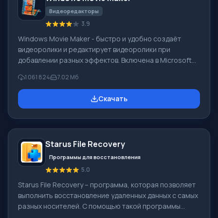
Видеоредакторы
3.9
Windows Movie Maker - быстро и удобно создаёт
видеоролики и редактирует видеоролики при
добавлении разных эффектов. Включена в Microsoft
Windows, альтернатива Киностудия Windows входит в
1 061 824
7.02 Мб
бесплатный программный пакет Windows Live
Microsoft. Функционал Windows Movie Maker:
Скачать
Захватывать видео с разных источников
(видеокамеры, мобильные телефоны, цифровая
видеокамеры, цифровые фотоаппараты и др.). При
создании видеороликов в программе Windows Movie
Starus File Recovery
Maker - добавить можно фоновую аудиодорожку,
использовать между
Программы для восстановления
5.0
Starus File Recovery – программа, которая позволяет
выполнить восстановление удаленных данных с самых
разных носителей. С помощью такой программы
можно вернуть файлы, которые были утеряны самыми