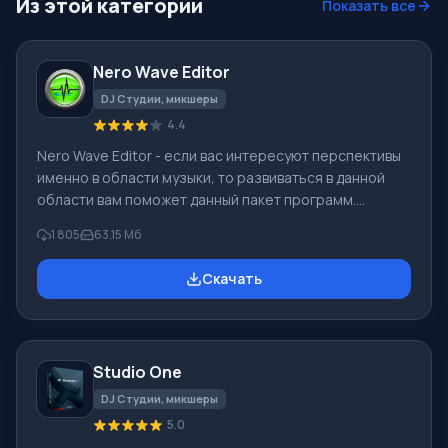
Из этой категории
Показать все
Nero Wave Editor
DJ Студии, микшеры
4.4
Nero Wave Editor - если вас интересуют перспективы
именно в области музыки, то развиваться в данной
области вам поможет данный пакет программ.
Нынешние возможности компьютеров позволяют без
1 805
63.15 Мб
приобретения дополнительных устройств развернуть
широкомасштабную творческую деятельность во
Скачать
всех направлениях. Компания Nero давно освоила
рынок программного обеспечения, твердо и
уверенно стоит на ногах. В связи с этим
разработчикам становится с каждым разом все
Studio One
сложнее удивлять пользователей обновлениями
приложений. Т
DJ Студии, микшеры
5.0