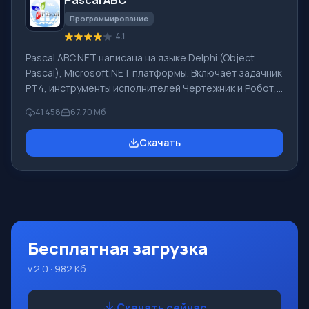
русского интерфейса или электронные письма
иностранной компани
Программирование
4.1
Pascal ABC.NET написана на языке Delphi (Object
Pascal), Microsoft.NET платформы. Включает задачник
PT4, инструменты исполнителей Чертежник и Робот,
которые применяются в школьной информатике при
41 458
67.70 Мб
изучении программирования. Основное назначение
систем программирования Pascal ABC.NET изучение и
Скачать
обучение языкам современного программирования.
Возможности Данная программа представляет собой
целую систему программирования с использованием
языка Pascal. Разработка происходит на достаточно
известной платформе Micros
Бесплатная загрузка
v.2.0 · 982 Кб
Скачать сейчас