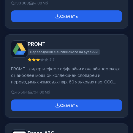
190 009
14.08 Мб
разными способами. Например, они были удалены
мимо Корзины, скрыты под воздействием
Скачать
вредоносного программного обеспечения, утеряны
при программных сбоях, полной очистке корзины,
форматировании или удалении жесткого диска.
Программа эффективно «сотрудничает» с
PROMT
различными устройствами, например, с жесткими
дисками, SS
Переводчики с английского на русский
3.3
PROMT - лидер в сфере оффлайни и онлайн перевода,
с наиболее мощной коллекцией словарей и
переводимых языковых пар, 60 языковых пар. ООО
"ПРОМТ" - российская ведущая компания,
46 864
794.00 Мб
разработчик систем перевода для частных
пользователей и корпораций. Программой PROMT
Скачать
обеспечивается перевод любого текста, пользуясь
встроенными словарями, включающими как обычные,
так и специальные термины. Инструкции к каким-либо
приборам, в необходимом софте, не имеющем
Pascal ABC