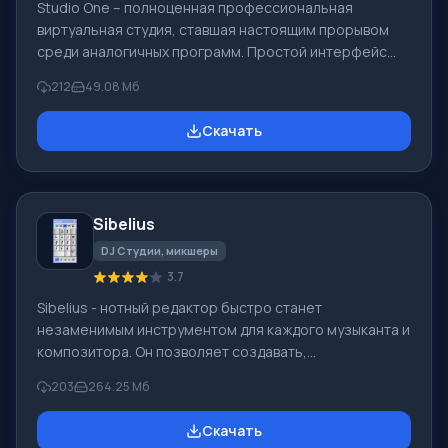
Studio One – полноценная профессиональная
виртуальная студия, ставшая настоящим прорывом
среди аналогичных программ. Простой интерфейс
позволит пользователю в полной мере заниматься
212
49.08 Мб
музыкой и творчеством, а не разбираться в
непонятных кнопках и функциях. Чтобы освоить Studio
Скачать
One не потребуется искать всевозможные
справочники и пособия, ведь все возможности
приложения можно быстро изучить на практике.
Основное предназначение Studio One –
Sibelius
редактирование треков либо создание собственных
композиций разной сложн
DJ Студии, микшеры
3.7
Sibelius - нотный редактор быстро станет
незаменимым инструментом для каждого музыканта и
композитора. Он позволяет создавать,
редактировать, распечатывать и дорабатывать
203
264.25 Мб
партитуры любой сложности. Встроенные эмуляторы
инструментов в программу Сибелиус обеспечат
Скачать
своевременную проверку звучания. Программа