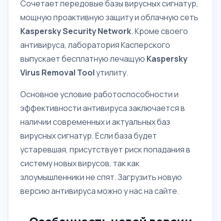
Сочетает передовые базы вирусных сигнатур,
мощную проактивную защиту и облачную сеть
Kaspersky Security Network
. Кроме своего
антивируса, лаборатория Касперского
выпускает бесплатную лечащую
Kaspersky
Virus Removal Tool
утилиту.
Основное условие работоспособности и
эффективности антивируса заключается в
наличии современных и актуальных баз
вирусных сигнатур. Если база будет
устаревшая, присутствует риск попадания в
систему новых вирусов, так как
злоумышленники не спят. Загрузить новую
версию антивируса можно у нас на сайте.