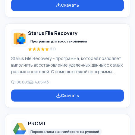
Microsoft. Функционал Windows Movie Maker:
Скачать
Захватывать видео с разных источников
(видеокамеры, мобильные телефоны, цифровая
видеокамеры, цифровые фотоаппараты и др.). При
создании видеороликов в программе Windows Movie
Starus File Recovery
Maker - добавить можно фоновую аудиодорожку,
использовать между
Программы для восстановления
5.0
Starus File Recovery – программа, которая позволяет
выполнить восстановление удаленных данных с самых
разных носителей. С помощью такой программы
можно вернуть файлы, которые были утеряны самыми
190 009
14.08 Мб
разными способами. Например, они были удалены
мимо Корзины, скрыты под воздействием
Скачать
вредоносного программного обеспечения, утеряны
при программных сбоях, полной очистке корзины,
форматировании или удалении жесткого диска.
Программа эффективно «сотрудничает» с
PROMT
различными устройствами, например, с жесткими
дисками, SS
Переводчики с английского на русский