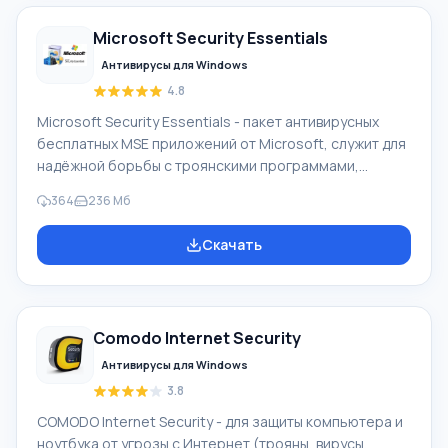
Avira FreeAntivirus 2017. Бесплатный антивирус для
Microsoft Security Essentials
персонального пользования, этот продукт содержит
Антивирусы для Windows
4.8
Microsoft Security Essentials - пакет антивирусных
бесплатных MSE приложений от Microsoft, служит для
надёжной борьбы с троянскими программами,
разными вирусами, шпионскими ПО и руткитами.
364
236 Мб
Программа работает лишь на ПК, где стоит XP
Windows (32-бит), 7 и Vista (64 либо 32-бит). MSE
Скачать
заменил антивирусную коммерческую программу
Windows LiveOneCare, он создан для домашних ПК.
При этом лицензия разрешает его использовать для
малого бизнеса бесплатно. Новая технология поиска
Comodo Internet Security
и защиты Dynamic Signature Service поз
Антивирусы для Windows
3.8
COMODO Internet Security - для защиты компьютера и
ноутбука от угрозы с Интернет (трояны, вирусы,