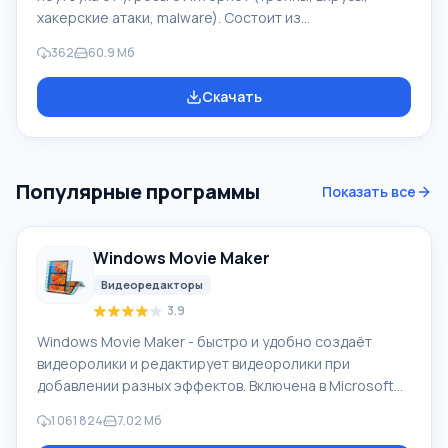
хакерские атаки, malware). Состоит из
ComodoAntiVirus и ComodoFirewall, "песочниц"
362
60.9 Мб
Sandbox, систем виртуальной среды VirtualKiosk и
предотвращения вторжения HIPS. ComodoFirewall и
Скачать
ComodoAntivirus могут быть установлены и работать
как самостоятельные продукты. Необходимо просто
во время установки отключить ненужные компоненты.
Программный комплекс антивирусов может
Популярные программы
Показать все
использоваться бесплатно для коммерческой и лич
Windows Movie Maker
Видеоредакторы
3.9
Windows Movie Maker - быстро и удобно создаёт
видеоролики и редактирует видеоролики при
добавлении разных эффектов. Включена в Microsoft
Windows, альтернатива Киностудия Windows входит в
1 061 824
7.02 Мб
бесплатный программный пакет Windows Live