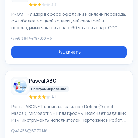
3.3
PROMT - лидер в сфере оффлайни и онлайн перевода,
с наиболее мощной коллекцией словарей и
переводимых языковых пар, 60 языковых пар. ООО
"ПРОМТ" - российская ведущая компания,
46 864
794.00 Мб
разработчик систем перевода для частных
пользователей и корпораций. Программой PROMT
Скачать
обеспечивается перевод любого текста, пользуясь
встроенными словарями, включающими как обычные,
так и специальные термины. Инструкции к каким-либо
приборам, в необходимом софте, не имеющем
Pascal ABC
русского интерфейса или электронные письма
иностранной компани
Программирование
4.1
Pascal ABC.NET написана на языке Delphi (Object
Pascal), Microsoft.NET платформы. Включает задачник
PT4, инструменты исполнителей Чертежник и Робот,
которые применяются в школьной информатике при
41 458
67.70 Мб
изучении программирования. Основное назначение