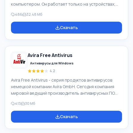
компьютером. Он работает только на устройствах,
которые управляются операционной системой
486
32.48 Мб
Windows. Благодаря этому софту будут внесены
исправления в работу системы вашего ПК, также
Скачать
будут исправлены возникшие ошибки и проведена
работа со сбоями. При установке такого приложения
вы сможете навсегда забыть о цифровом «мусоре»,
который постоянно скапливается в компьютере. Он
Avira Free Antivirus
будет оптимизирован и полностью защищен. Ke
Антивирусы для Windows
4.2
Avira Free Antivirus - серия продуктов антивирусов
немецкой компании Avira GmbH. Сегодня компания
мировой ведущий производитель антивирусных ПО
для домашнего пользования и применения
413
30 Мб
профессионального. Avira GmbH имеет огромный
опыт, поэтому выпускаемое программное
Скачать
обеспечение высокой надёжности и качества.
Антивирус Avira сертифицирован ICSA Labs. Основные
особенности и ключевой функционал ПО Avira AntiVir: