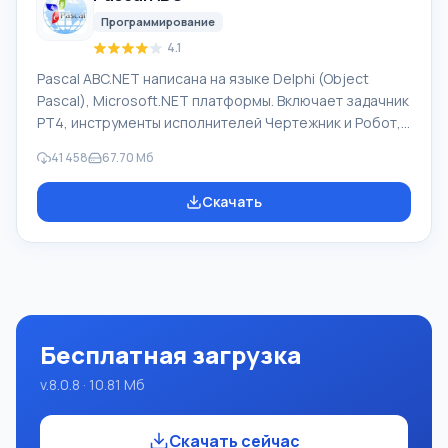
иностранной компани
Программирование
4.1
Pascal ABC.NET написана на языке Delphi (Object
Pascal), Microsoft.NET платформы. Включает задачник
PT4, инструменты исполнителей Чертежник и Робот,
которые применяются в школьной информатике при
41 458
67.70 Мб
изучении программирования. Основное назначение
систем программирования Pascal ABC.NET изучение и
Скачать
обучение языкам современного программирования.
Возможности Данная программа представляет собой
целую систему программирования с использованием
языка Pascal. Разработка происходит на достаточно
известной платформе Micros
Бесплатная загрузка
v.8.0.8 · 10.81 Мб
Скачать сейчас