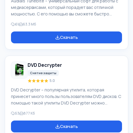
Audials Tunebite – универсальный софт для работы с
медиасервисами, который порадует вас отличной
мощностью. С его помощью вы сможете быстро
выполнить запись, конвертирование и копирование
61
63.3 Мб
защищенных от записи DVD/CD дисков.
Дополнительно выполняется и копирование
Скачать
аудиокниг. Софт обладает обширными
возможностями для конвертирования,
редактирования и настройки файлов в формате аудио
и видео. Запись музыки и видео осуществляется из
DVD Decrypter
клиентских приложений или из браузера. Драйверы
звуковой карты имеют особую спе
Снятие защиты
5.0
DVD Decrypter – популярная утилита, которая
принесет много пользы пользователям DVD дисков. С
помощью такой утилиты DVD Decrypter можно
выполнить взлом защиты с носителя и его
53
877 Кб
перезапись. Таким образом, все содержимое диска
будет перезаписано на жесткий диск персонального
Скачать
компьютера. Заметьте, что носитель примет вид