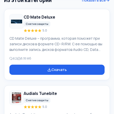
Из этой категории
Показать все
CD Mate Deluxe
Снятие защиты
5.0
CD Mate Deluxe – программа, которая поможет при
записи дисков в формате CD–R/RW. С ее помощью вы
выполните запись дисков форматов Audio CD, Data
CD, CD–Extra и Mixed Mode CD. С помощью
62
8.18 Мб
приложения вы быстро создадите загрузочные диски
(исключением является Mixed Mode Bootable CD) и
Скачать
выполните копирование CD 1:1. Программа имеет
поддержку следующих режимов записи: SAO, TAO,
DAO, а также RAW–DAO. С ее помощью вы выполните
запись образов дисков. Вам доступна технология
Audials Tunebite
защиты буфера, калибровка лазера в приводе,
Снятие защиты
5.0