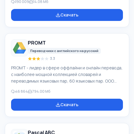
190 009
14.08 Мб
разными способами. Например, они были удалены
мимо Корзины, скрыты под воздействием
Скачать
вредоносного программного обеспечения, утеряны
при программных сбоях, полной очистке корзины,
форматировании или удалении жесткого диска.
Программа эффективно «сотрудничает» с
PROMT
различными устройствами, например, с жесткими
дисками, SS
Переводчики с английского на русский
3.3
PROMT - лидер в сфере оффлайни и онлайн перевода,
с наиболее мощной коллекцией словарей и
переводимых языковых пар, 60 языковых пар. ООО
"ПРОМТ" - российская ведущая компания,
46 864
794.00 Мб
разработчик систем перевода для частных
пользователей и корпораций. Программой PROMT
Скачать
обеспечивается перевод любого текста, пользуясь
встроенными словарями, включающими как обычные,
так и специальные термины. Инструкции к каким-либо
приборам, в необходимом софте, не имеющем
Pascal ABC
русского интерфейса или электронные письма