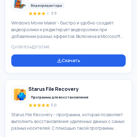
Видеоредакторы
3.9
Windows Movie Maker - быстро и удобно создаёт
видеоролики и редактирует видеоролики при
добавлении разных эффектов. Включена в Microsoft
Windows, альтернатива Киностудия Windows входит в
1 061 824
7.02 Мб
бесплатный программный пакет Windows Live
Microsoft. Функционал Windows Movie Maker:
Скачать
Захватывать видео с разных источников
(видеокамеры, мобильные телефоны, цифровая
видеокамеры, цифровые фотоаппараты и др.). При
создании видеороликов в программе Windows Movie
Starus File Recovery
Maker - добавить можно фоновую аудиодорожку,
использовать между
Программы для восстановления
5.0
Starus File Recovery – программа, которая позволяет
выполнить восстановление удаленных данных с самых
разных носителей. С помощью такой программы
можно вернуть файлы, которые были утеряны самыми