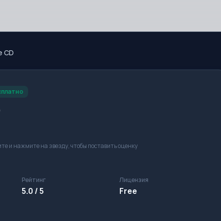
e CD
сплатно
D
те и нажмите на звезду, чтобы поставить оценку
Рейтинг
Лицензия
5.0 / 5
Free