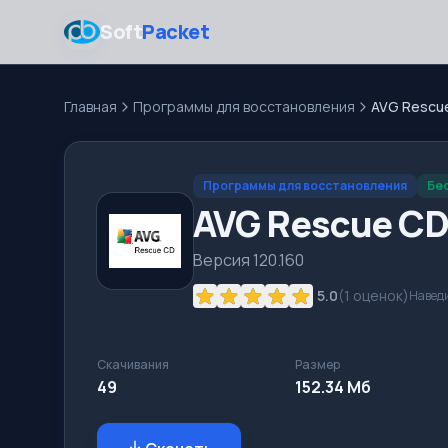
Soft
Packet
Главная
Программы для восстановления
AVG Rescu
Программы для восстановления
Бе
AVG Rescue C
Версия 120.160
5.0
(
1
оценок)
Наведи
Скачивания
Размер
49
152.34 Мб