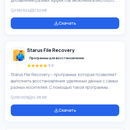
добавлении разных эффектов. Включена в Microsoft
Windows, альтернатива Киностудия Windows входит в
1 061 824
7.02 Мб
бесплатный программный пакет Windows Live
Microsoft. Функционал Windows Movie Maker:
Скачать
Захватывать видео с разных источников
(видеокамеры, мобильные телефоны, цифровая
видеокамеры, цифровые фотоаппараты и др.). При
создании видеороликов в программе Windows Movie
Starus File Recovery
Maker - добавить можно фоновую аудиодорожку,
использовать между
Программы для восстановления
5.0
Starus File Recovery – программа, которая позволяет
выполнить восстановление удаленных данных с самых
разных носителей. С помощью такой программы
можно вернуть файлы, которые были утеряны самыми
190 009
14.08 Мб
разными способами. Например, они были удалены
мимо Корзины, скрыты под воздействием
Скачать
вредоносного программного обеспечения, утеряны
при программных сбоях, полной очистке корзины,
форматировании или удалении жесткого диска.