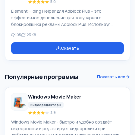
5.0
Element Hiding Helper для Adblock Plus – это
эффективное дополнение для популярного
блокировщика рекламы Adblock Plus. Используя
приложение, вы сможете создавать правила скрытия
105
123 Кб
элементов на странице и самостоятельно выбирать
отдельные элементы, которые необходимо
Скачать
заблокировать. Функционирует программа только
вместе с приложением Adblock Plus. Для работы, в
панеле дополнений просто выбираете «Скрыть
элементы на странице», затем мышкой выбираете
Популярные программы
Показать все
элементы или рекламу, которую хотите
заблокировать. Особенности
Windows Movie Maker
Видеоредакторы
3.9
Windows Movie Maker - быстро и удобно создаёт
видеоролики и редактирует видеоролики при