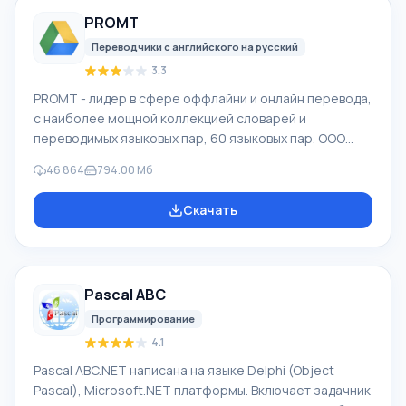
Программа эффективно «сотрудничает» с
PROMT
различными устройствами, например, с жесткими
дисками, SS
Переводчики с английского на русский
3.3
PROMT - лидер в сфере оффлайни и онлайн перевода,
с наиболее мощной коллекцией словарей и
переводимых языковых пар, 60 языковых пар. ООО
"ПРОМТ" - российская ведущая компания,
46 864
794.00 Мб
разработчик систем перевода для частных
пользователей и корпораций. Программой PROMT
Скачать
обеспечивается перевод любого текста, пользуясь
встроенными словарями, включающими как обычные,
так и специальные термины. Инструкции к каким-либо
приборам, в необходимом софте, не имеющем
Pascal ABC
русского интерфейса или электронные письма
иностранной компани
Программирование
4.1
Pascal ABC.NET написана на языке Delphi (Object
Pascal), Microsoft.NET платформы. Включает задачник