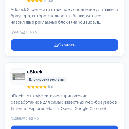
3.5
Adblock Super — это отличное дополнение для вашего
браузера, которое полностью блокирует все
назойливые рекламные блоки (на YouTube, в
социальных сетях, в новостных лентах и другое), что
403
454 Кб
дает возможность сделать ваше путешествие в сети
боле комфортным. Также приложение блокирует
Скачать
известные вредоносные домены, что делает ваш
браузер более надежным. Adblock Super блокирует
все поступающие рекламные ролики Flash формата,
Rich Media, баннеры, изображения с рекламой, Java-
uBlock
апплеты, шпионские программы и тому подоб
Блокировка рекламы
5.0
uBlock – это эффективное приложение,
разработанное для самых известных web-браузеров
(Internet Explorer, Mozila, Opera, Google Chrome),
позволяющий блокировать от просмотра ненужную
256
2.92 Мб
рекламу. Приложение использует одновременно
более 1000 фильтров, которые позволяют