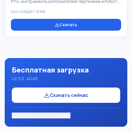
PT4, инструменты исполнителей Чертежник и Робот,
которые применяются в школьной информатике при
41 458
67.70 Мб
изучении программирования. Основное назначение
систем программирования Pascal ABC.NET изучение и
Скачать
обучение языкам современного программирования.
Возможности Данная программа представляет собой
целую систему программирования с использованием
языка Pascal. Разработка происходит на достаточно
известной платформе Micros
Бесплатная загрузка
v.2.3.0 · 40 Кб
Скачать сейчас
Сообщить о битой ссылке