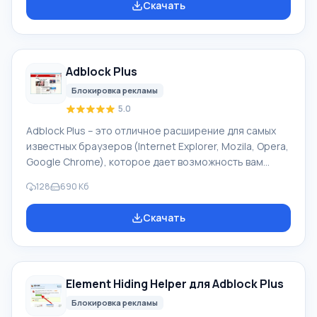
Скачать
блокировать рекламу, и в то же время не грузит
память и центральный процессор вашего
компьютера. Особенность uBlock По умолчанию,
приложение загружает такие фильтры, как EasyList,
Adblock Plus
EasyPrivaсy, списки вредоносных доменов,
долговечных вредоносных до
Блокировка рекламы
5.0
Adblock Plus – это отличное расширение для самых
известных браузеров (Internet Explorer, Mozila, Opera,
Google Chrome), которое дает возможность вам
путешествовать по сети, не отвлекаясь ни на какие
128
690 Кб
рекламные блоки и баннеры. Используя приложение,
вы больше не будете видеть эту назойливую рекламу,
Скачать
весь этот «хлам» приложение берет на себя. Adblock
Plus блокирует все поступающие рекламные ролики
(Flash формата), баннеры, изображения с рекламой,
Java-апплеты и тому подобное. Особенности Adblock
Element Hiding Helper для Adblock Plus
Plus Но если в
Блокировка рекламы