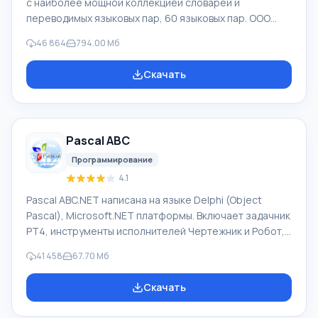
с наиболее мощной коллекцией словарей и
переводимых языковых пар, 60 языковых пар. ООО
"ПРОМТ" - российская ведущая компания,
46 864
794.00 Мб
разработчик систем перевода для частных
пользователей и корпораций. Программой PROMT
Скачать
обеспечивается перевод любого текста, пользуясь
встроенными словарями, включающими как обычные,
так и специальные термины. Инструкции к каким-либо
приборам, в необходимом софте, не имеющем
Pascal ABC
русского интерфейса или электронные письма
иностранной компани
Программирование
4.1
Pascal ABC.NET написана на языке Delphi (Object
Pascal), Microsoft.NET платформы. Включает задачник
PT4, инструменты исполнителей Чертежник и Робот,
которые применяются в школьной информатике при
41 458
67.70 Мб
изучении программирования. Основное назначение
систем программирования Pascal ABC.NET изучение и
Скачать
обучение языкам современного программирования.
Возможности Данная программа представляет собой