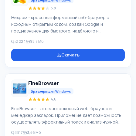
Браузеры для Windows
3.8
Нихром - кроссплатформенный веб-браузер с
исходным открытым кодом, создан Google и
предназначен для быстрого, надёжного и
безопасного доступа в Интернет. Это удобная
2 224
95.7 Мб
платформа для веб-приложения. На основе Chromium
создали Google Chrome, и ряд иных веб-
Скачать
обозревателей. Возможности браузера Нихром
является вызовом знаменитого браузера со схожим
названием, н разработчики решили выпустить
собственную рамблер версию, которая ничем не
FineBrowser
уступает знаменитому Google Chrome. Название он
получил не случайно. Создатели р
Браузеры для Windows
4.6
FineBrowser – это многооконный web-браузер и
менеджер закладок. Приложение дает возможность
осуществлять эффективный поиск и анализ нужной
информации в сети, и делает путешествия по
1 517
3,46 Мб
Интернету максимально удобными. Вы можете