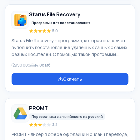
видеокамеры, цифровые фотоаппараты и др.). При
создании видеороликов в программе Windows Movie
Starus File Recovery
Maker - добавить можно фоновую аудиодорожку,
использовать между
Программы для восстановления
5.0
Starus File Recovery – программа, которая позволяет
выполнить восстановление удаленных данных с самых
разных носителей. С помощью такой программы
можно вернуть файлы, которые были утеряны самыми
190 009
14.08 Мб
разными способами. Например, они были удалены
мимо Корзины, скрыты под воздействием
Скачать
вредоносного программного обеспечения, утеряны
при программных сбоях, полной очистке корзины,
форматировании или удалении жесткого диска.
Программа эффективно «сотрудничает» с
PROMT
различными устройствами, например, с жесткими
дисками, SS
Переводчики с английского на русский
3.3
PROMT - лидер в сфере оффлайни и онлайн перевода,