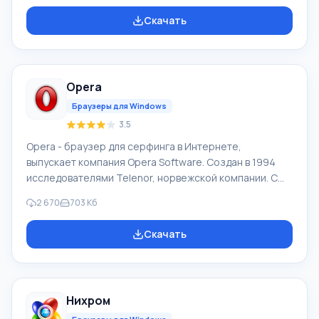
существенно расширить его возможности в
Скачать
зависимости от желания самого пользователя. Чтобы
скачать Google Chrome последнюю версию на
русском на компьютер нужно прокрутить страницу
ниже и Вы увидите кнопку «Скачать бесплатно Google
Opera
Chrome». Текущая версия подойдет практически для
всех версий ОС: Win
Браузеры для Windows
3.5
Opera - браузер для серфинга в Интернете,
выпускает компания Opera Software. Создан в 1994
исследователями Telenor, норвежской компании. С
1995 продукт Opera Software, компания образована
2 670
703 Кб
авторами браузера. Рыночная суммарная доля Opera
Mobile и Opera в 04.2012 составила 2,3%. У браузера
Скачать
Opera высокая скорость работы, он совместимый с
основными популярными программами, почтовиками.
Особенностями браузера Опера продолжительное
время был интерфейс с множеством страниц (вкладки
Нихром
в окне) и функции масштабировани