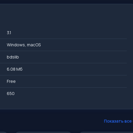
3.1
Windows, macOS
bdslib
6.08 Mб
Free
650
Показать все