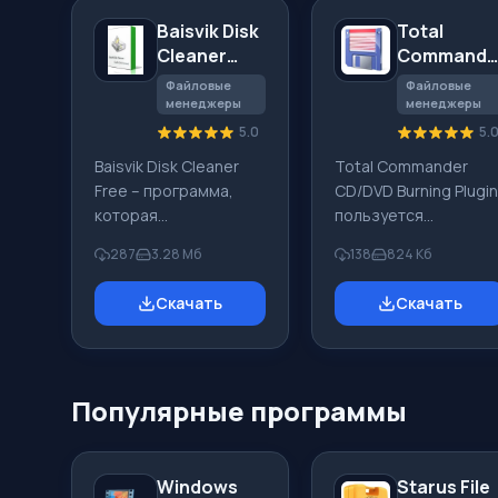
Baisvik Disk
Total
Cleaner
Commande
Free
CD/DVD
Файловые
Файловые
Burning
менеджеры
менеджеры
Plugin
5.0
5.
Baisvik Disk Cleaner
Total Commander
Free – программа,
CD/DVD Burning Plugin
которая
пользуется
представлена в
популярностью у
287
3.28 Mб
138
824 Kб
свободном доступе,
пользователей,
для удаления
которые часто
Скачать
Скачать
ненужных файлов с
записывают CD и DVD
вашего
диски. Особенно
персонального
плагин адресован
компьютера.
тем, кто делает
Популярные программы
Благодаря такому
записи из Total
приложению вы
Commander.
значительно
Отличительными
повысите
особенностями
Windows
Starus File