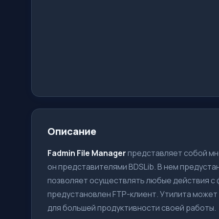
Описание
Fadmin File Manager
представляет собой мн
он представителями BDSLib. В нем предуста
позволяет осуществлять любые действия с 
предустановлен FTP-клиент. Утилита може
для большей продуктивности своей работы.