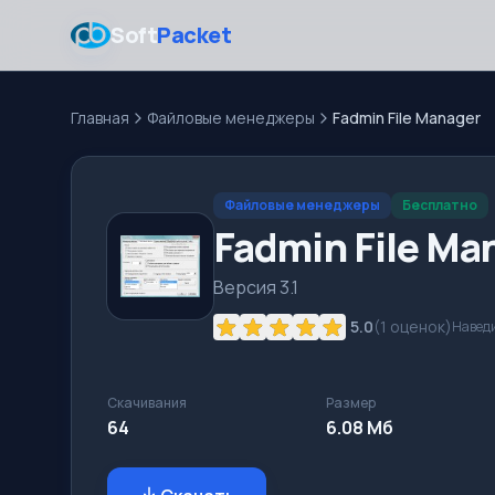
Soft
Packet
Главная
Файловые менеджеры
Fadmin File Manager
Файловые менеджеры
Бесплатно
Fadmin File Ma
Версия 3.1
5.0
(
1
оценок)
Наведи
Скачивания
Размер
64
6.08 Mб