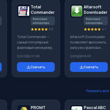
Total
Altarsoft
r
Commander
Downloader
Файловые
Файловые
менеджеры
менеджеры
0
5.0
4.7
Total Commander –
Altarsoft Downloader
самый популярный
позволяет выполнить
файловый менеджер,
загрузку файлов и
который отличается
вебсайтов. При
107
6.07 Mб
89
806 Kб
высокой мощностью и
разрыве соединения
стабильностью
или перезапуске
Скачать
Скачать
работы. Адресована
программы файлы
разработка
будут загружены до
пользователям
конца после
Windows. Вам
установки
понравится
соединения.
Показать все
интуитивно понятный
Приложение
пользовательский
позволяет выбирать
интерфейс.
количество закачек,
PROMT
Pascal ABC