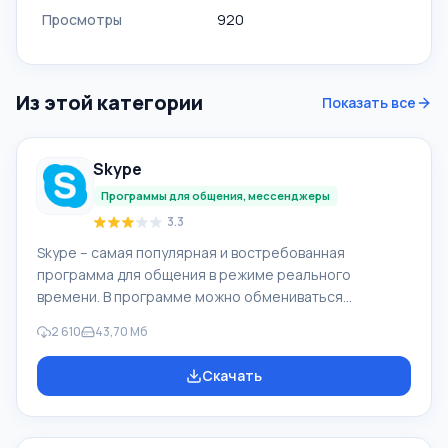
Просмотры
920
Из этой категории
Показать все
Skype
Программы для общения, мессенджеры
3.3
Skype – самая популярная и востребованная
программа для общения в режиме реального
времени. В программе можно обмениваться
текстовыми сообщениями, голосовыми звонками и
2 610
43,70 Мб
создавать видеосвязь. С помощью этого
мессенджера можно максимально комфортно
Скачать
общаться с людьми, находящимися в любой точке
мира. Для того чтобы скачать Skype для Windows
нужно промотать страницу ниже и кликнуть на кнопку