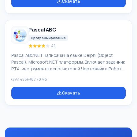
Скачать
обеспечивается перевод любого текста, пользуясь
встроенными словарями, включающими как обычные,
так и специальные термины. Инструкции к каким-либо
приборам, в необходимом софте, не имеющем
Pascal ABC
русского интерфейса или электронные письма
иностранной компани
Программирование
4.1
Pascal ABC.NET написана на языке Delphi (Object
Pascal), Microsoft.NET платформы. Включает задачник
PT4, инструменты исполнителей Чертежник и Робот,
которые применяются в школьной информатике при
41 458
67.70 Мб
изучении программирования. Основное назначение
систем программирования Pascal ABC.NET изучение и
Скачать
обучение языкам современного программирования.
Возможности Данная программа представляет собой
целую систему программирования с использованием
языка Pascal. Разработка происходит на достаточно
известной платформе Micros