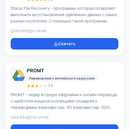
Starus File Recovery – программа, которая позволяет
выполнить восстановление удаленных данных с самых
разных носителей. С помощью такой программы
можно вернуть файлы, которые были утеряны самыми
190 009
14.08 Мб
разными способами. Например, они были удалены
мимо Корзины, скрыты под воздействием
Скачать
вредоносного программного обеспечения, утеряны
при программных сбоях, полной очистке корзины,
форматировании или удалении жесткого диска.
Программа эффективно «сотрудничает» с
PROMT
различными устройствами, например, с жесткими
дисками, SS
Переводчики с английского на русский
3.3
PROMT - лидер в сфере оффлайни и онлайн перевода,
с наиболее мощной коллекцией словарей и
переводимых языковых пар, 60 языковых пар. ООО
"ПРОМТ" - российская ведущая компания,
46 864
794.00 Мб
разработчик систем перевода для частных
пользователей и корпораций. Программой PROMT