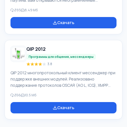
паутины. Вам открываются неограниченные
возможности использования LAN, например, игры по
393
8.49 Мб
сети, Shared документ. Заметьте, что играть вы
можете с «не официальным» ключом или даже с
Скачать
помощью crack. Важным фактом является то, что
скорость работы в сети не будет больше, чем
скорость подключенного интернета. Обязательно
для работы нужен выделенный внешний IP-адрес.
QIP 2012
Программа Хамачи доступна для скачивания с нашего
са
Программы для общения, мессенджеры
3.8
QIP 2012 многопротокольный клиент мессенджер при
поддержке внешних модулей. Реализовано
поддержание протоколов OSCAR (AO L, ICQ), XMPP
(Jabber), IRC, Mail.ru Агент, XIMSS (SIP), Twitter,
356
10.5 Mб
Вконтакте, Facebook , иных социальных сетей и
мессенджеров. Поддерживаются USB-телефоны
Скачать
SkypeMate. При оказании голосовых услуг и видео, QIP
работает совместно с Mango Telecom. Основные
особенности и ключевой функционал QIP 2012: