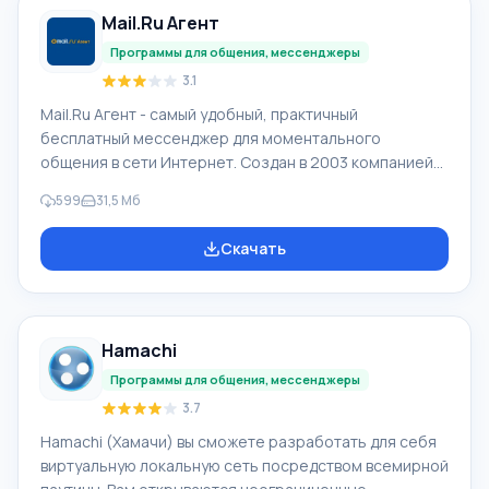
«Скачать бесплатно». Нажав на эту кнопку, Вы
Mail.Ru Агент
сможете скачать Скайп бесплатно без регистрации.
Вне зависимости от того, ус
Программы для общения, мессенджеры
3.1
Mail.Ru Агент - самый удобный, практичный
бесплатный мессенджер для моментального
общения в сети Интернет. Создан в 2003 компанией
Mail.Ru. По сведениям компании, Мейл ру Агент в
599
31,5 Мб
месяц обслуживает 21 млн клиентов, одновременно
находятся онлайн больше 3 млн пользователей.
Скачать
Функционал Mail.Ru Агент: У программы Mail.Ru Агент
высокие скорости работы, обновлен дизайн, ею
обеспечивается видео и голосовая связь, обмен
сообщений в социальных сетях Одноклассники,
Hamachi
ВКонтакте и мессенджерах ICQ, Gtalk. Mail.Ru Агент по
Программы для общения, мессенджеры
3.7
Hamachi (Хамачи) вы сможете разработать для себя
виртуальную локальную сеть посредством всемирной